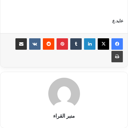
عايد.ع
لينكدإن
بينتيريست
مشاركة عبر البريد
طباعة
منبر القراء