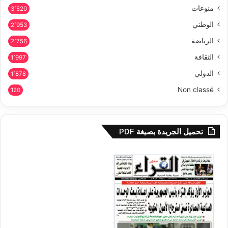
منوعات
3٬520
الوطني
2٬953
الرياضة
2٬756
الثقافة
1٬997
الدولي
1٬878
Non classé
120
تحميل الجريدة بصيغة PDF