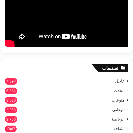
تصنيفات
عاجل
7٬894
الحدث
6٬582
منوعات
3٬520
الوطني
2٬953
الرياضة
2٬756
الثقافة
1٬997