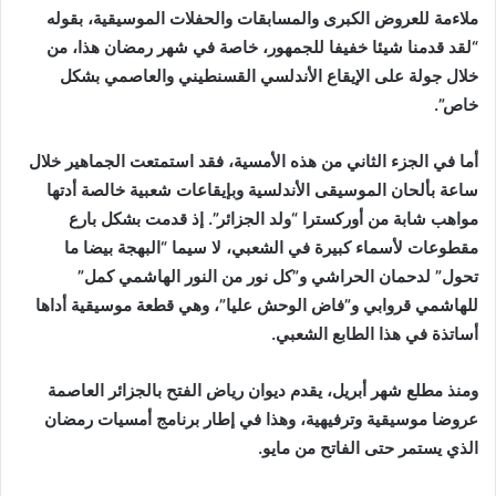
ملاءمة للعروض الكبرى والمسابقات والحفلات الموسيقية، بقوله
“لقد قدمنا شيئا خفيفا للجمهور، خاصة في شهر رمضان هذا، من
خلال جولة على الإيقاع الأندلسي القسنطيني والعاصمي بشكل
خاص”.
أما في الجزء الثاني من هذه الأمسية، فقد استمتعت الجماهير خلال
ساعة بألحان الموسيقى الأندلسية وبإيقاعات شعبية خالصة أدتها
مواهب شابة من أوركسترا “ولد الجزائر”. إذ قدمت بشكل بارع
مقطوعات لأسماء كبيرة في الشعبي، لا سيما “البهجة بيضا ما
تحول” لدحمان الحراشي و”كل نور من النور الهاشمي كمل”
للهاشمي قروابي و”فاض الوحش عليا”، وهي قطعة موسيقية أداها
أساتذة في هذا الطابع الشعبي.
ومنذ مطلع شهر أبريل، يقدم ديوان رياض الفتح بالجزائر العاصمة
عروضا موسيقية وترفيهية، وهذا في إطار برنامج أمسيات رمضان
الذي يستمر حتى الفاتح من مايو.