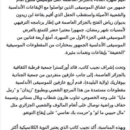
جمهور من عشاق الموسيقى الذين تواصلوا مع الإيقاعات الأندلسية
والشعبية الأصيلة.واستقطب الحفل الذي أقيم بقاعة ابن زيدون
بديوان رياض الفتح بالجزائر العاصمة في إطار برنامجه الترفيهي
لأمسيات شهر رمضان، جمهورا معتبرا حضر للتمتع بالعرض
الموسيقي.ففي الجزء الأول من السهرة، أمتع أربعة فنانين من
الموسيقى الأندلسية الجمهور بمختارات من المقطوعات الموسيقية
“الخفيفة” بإيقاعات ونغمات مثيرة.
وتحت إشراف نجيب كاتب، قائد أوركسترا جمعية قرطبة الثقافية
بالجزائر العاصمة، إلى جانب عازفين منفردين من جمعية الجنادية
ببوفاريك (ولاية البليدة)، قدم أربع عازفين للموسيقى الأندلسية
مقطوعات مستمدة من هذا المرجع الشعبي.وبطبوع “زيدان” و “رمل
مايا” على وجه الخصوص، تناوب هارون شطاب وبلال بستاني ونسيمة
حفاف وراضية نوصال على أنغام المالوف والشعبي الجزائري مثل
“مال حبيبي ما لو” و”حرمت بك نعاسي” على إيقاع التونغو.
وبهذه المناسبة، أكد نجيب كاتب الذي يعتبر النوبة الكلاسيكية أكثر