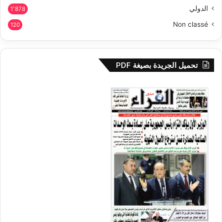
الدولي
1٬878
Non classé
120
تحميل الجريدة بصيغة PDF