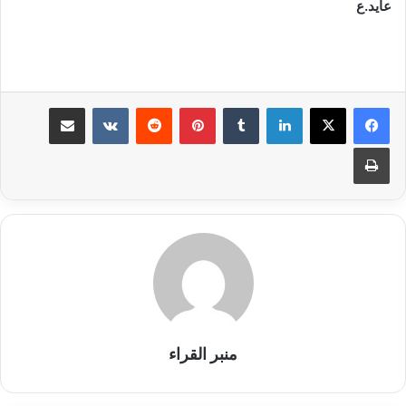
عايد.ع
لينكدإن
بينتيريست
مشاركة عبر البريد
طباعة
منبر القراء