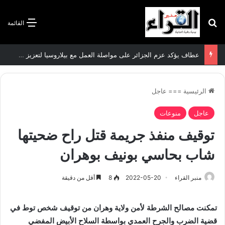
بحث عن
القائمة
سعيود يشدد على إلزامية استكمال جميع عمليات تعويض متضرري حرائق الغابات قبل نهاية شهر أوت
الرئيسية
===
عاجل
عاجل
منوعات
توقيف منفذ جريمة قتل راح ضحيتها
شاب بحاسي بونيف بوهران
منبر القراء
2022-05-20
8
أقل من دقيقة
تمكنت مصالح الشرطة لأمن ولاية وهران من توقيف شخص توط في
قضية الضرب والجرح العمدي بواسطة السلاح الأبيض المفضي