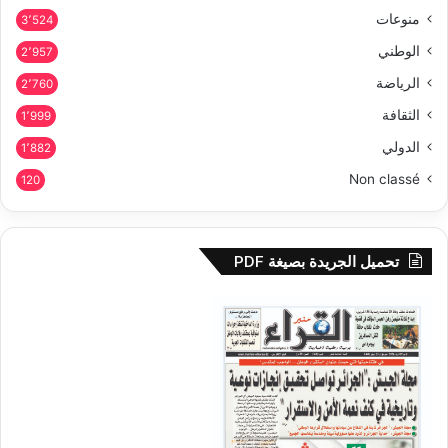
منوعات
3٬524
الوطني
2٬957
الرياضة
2٬760
الثقافة
1٬999
الدولي
1٬882
Non classé
120
تحميل الجريدة بصيغة PDF