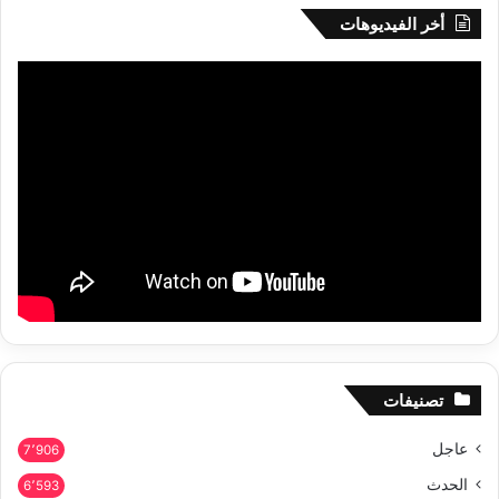
أخر الفيديوهات
تصنيفات
عاجل
7٬906
الحدث
6٬593