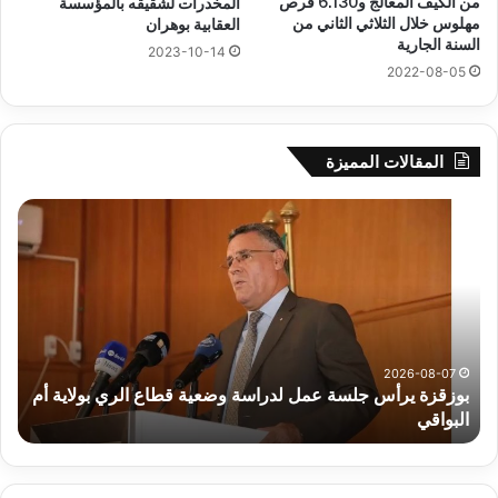
من الكيف المعالج و6.130 قرص
المخدرات لشقيقه بالمؤسسة
مهلوس خلال الثلاثي الثاني من
العقابية بوهران
السنة الجارية
2023-10-14
2022-08-05
المقالات المميزة
بوزقزة
رها
يرأس
على
جلسة
الاد
عمل
المب
لدراسة
للم
وضعية
الم
قطاع
بداء
الري
الت
2026-08-07
بوزقزة يرأس جلسة عمل لدراسة وضعية قطاع الري بولاية أم
بولاية
البواقي
ر
أم
البواقي