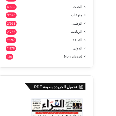
الحدث
6٬582
منوعات
3٬520
الوطني
2٬953
الرياضة
2٬756
الثقافة
1٬997
الدولي
1٬878
Non classé
120
تحميل الجريدة بصيغة PDF