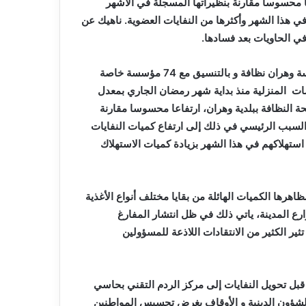
ارتفاعا محسوسا مقارنة بنظيراتها المسجلة في الأشهر
في هذا الشهر وأكثرها من النفايات العضوية. ناهيك عن
في الحاويات بعد فسادها.
حيث سمحت عملية جمع ورفع النفايات المسطرة من قبل مؤسسة وهران نظافة و بالتنسيق مع 74 مؤسسة خاصة
ات المنزلية منذ بداية شهر رمضان الجاري بمعدل
مصلحة النظافة ببلدية وهران، ارتفاعا محسوسا مقارنة
رت نسبته بأكثر من 40 بالمائة، ويرجع السبب الرئيسي في ذلك إلى ارتفاع كميات النفايات
استهلاكهم في هذا الشهر بزيادة كميات الاستهلاك
هرها الكميات الهائلة من بقايا مختلف أنواع الأغذية
ع المدينة، ياتي ذلك في ظل انتشار المفارغ
ثير الكثير من الانتقادات اللاذعة للمسؤولين
 قبل تحويل النفايات إلى مركز الردم التقني بحاسي
شؤون الدينية و الأوقاف بغرض تحسيس المواطنين