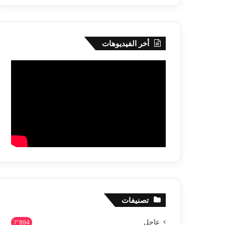
أخر الفيديوهات
تصنيفات
عاجل
7٬894