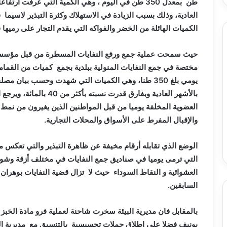
طن بمعدل 350 طن في اليوم ، وهي الكمية التي عرفت 
العادية، وذلك بسبب الزيادة في الاستهلاك وكثرة التبذير لاسيما 
الكميات الهائلة من الخضر والفواكه التي يقدم التجار على رميها 
مختصة في جمع النفايات المنولية ببلدية بجمع كميات من القمام
يومي بلغ 350 طنا، وهي الكميات التي شهدت وحسب بيان 
بالأشهر العادية وبفارق قد
العضوية المخلفة يوميا من قبل المواطنين الذين يغيرون من نمط 
والإقبال المفرط على الأسواق والمحلات التجارية.
الوضع الذي تقابله أرقام مخيفة عن ظاهرة التبذير والتي تعكس مظا
التي ترمى يوميا في صناديق جمع النفايات في مختلف أزقة وشوار
العشوائية و النقاط السوداء حيث لا تزال قضية النفايات بوهران ت
السابقين.
بالمقابل فان مديرية البيئة سخرت شاحنة لعملية فرو مادة الخبز
بونيف فضلا على إطلاق حملات تحسيسية بالتنسيق مع مديرية ال