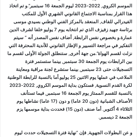
الموسم الكروي, 2022-2023 ليوم الجمعة 16 سبتمبر”.و تم اتخاذ
هذا القرار بمناسبة الاجتماع القانوني الشهري الأول للمكتب
الفيدرالي للفاف, المنعقد بالمركز الفني الوطني بسيدي موسى
برئاسة جهيد زفيزف الذي تم انتخابه يوم 7 يوليو خلفا لشرف الدين
عمارة.و بخصوص نفس الرابطة, أضاف نفس المصدر أنه ” سيتم
التفكير في مراجعة التسيير و الإطار القانوني للأندية المحترفة التي
نزلت لقسم الهواة”.من جهة أخرى, ستنطلق الجولة الأولى لقسم ما
بين الرابطات يوم الجمعة 30 سبتمبر, بينما ستستمر فترة
التسجيلات حتى 23 سبتمبر, بينما ستشرع لجنة مراقبة ومعاينة
الملاعب في عملها يوم الاثنين 25 يوليو.أما بالنسبة للرابطة الوطنية
لكرة القدم النسوية, فستكون بداية الموسم الكروي, 2022-2023
بالنسبة للقسم الممتاز يوم الجمعة 16 سبتمبر, فيما تستأنف
الأصناف الشبانية (دون 20 عاما) و دون (17 عاما) نشاطها يوم
الثلاثاء 4 أكتوبر. أما صنف (دون 15) فحددت بداية موسمها يزم
الجمعة 2 ديسمبر.
و عن البطولات الجهوية, فإن “نهاية فترة التسجيلات حددت ليوم