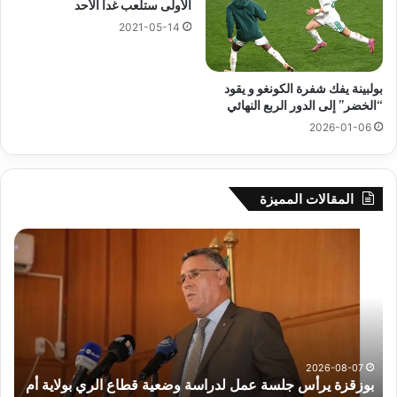
الأولى ستلعب غدا الأحد
2021-05-14
بولبينة يفك شفرة الكونغو و يقود
“الخضر” إلى الدور الربع النهائي
2026-01-06
المقالات المميزة
بوزقزة
رها
يرأس
على
جلسة
الاد
عمل
المب
لدراسة
للم
وضعية
الم
قطاع
بداء
الري
الت
2026-08-07
بوزقزة يرأس جلسة عمل لدراسة وضعية قطاع الري بولاية أم
بولاية