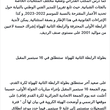
كما درس المكتب الفدرالي وضعية مختلف المنتخبات الخاصة
بالفئات الشبانية, حيث تابع تقريرا للمدير الفني الوطني بالنيابة حول
تحديد الأعمار المقترحة بالنسبة للموسم 2022-2023, و كذا
الإجراءات القانونية.في هذا الإطار و بصفة استثنائية, يمكن لأندية
الرابطة الأولى المحترفة والرابطة الثانية للهواة إشراك خمسة لاعبين
من مواليد 2001 على مستوى صنف الرديف.
بطولة الرابطة الثانية للهواة
ستنطلق في
16 سبتمبر المقبل
على صعيد آخر ستنطلق بطولة الرابطة الثانية للهواة لكرة القدم،
يوم الجمعة 16 سبتمبر المقبل بإجراء مباريات الجولة الأولى، حسبما
أعلنت عنه يوم الجمعة الاتحادية الجزائرية لكرة القدم (فاف) على
موقعها الرسمي.و أوضحت الهيئة الكروية في بيان لها أن ” فترة
التسجيلات ستستمر إلى غاية 9 سبتمبر, فيما حدد موعد انطلاق