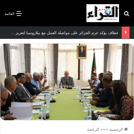
بحث عن
القائمة
سعيود يشدد على إلزامية استكمال جميع عمليات تعويض متضرري حرائق الغابات قبل نهاية شهر أوت
الرئيسية
===
الرياضة