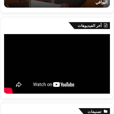
البواقي
ر
أم
البواقي
أخر الفيديوهات
تصنيفات