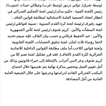
(وسط-شرق), تواتي دردور (وسط-غرب) وجيلالي عيدات (جنوب)
/
رئيس اللجنة الفنية : حكيم مدان
/
رئيس لجنة التحكيم الفدرالي في
انتظار انعقاد الجمعية العامة الاستثنائية لمطابقة قوانين الفاف :
جهيد زفيزف
/
رئيسة لجنة كرة القدم النسوية : نسيبة لغواطي
/
رئيس
لجنة المنشآت والأمن : كريم شتوف
/
رئيس لجنة كأس الجمهورية
والأمن : عبد الحفيظ فرقاني.و حسب بيان الفاف, فإنه سيتم تحديد
لاحقا رؤساء ثلاث لجان: لجنة تدقيق الحسابات, اللجنة القانونية
ولجنة قوانين اللاعب.أما ملف مطابقة القوانين الداخلية للاتحادية
الجزائرية لكرة القدم (الفاف), فقد قرر تشكيل لجنة تضم كلا من
كريم شتوف وعز الدين أعراب, بالإضافة إلى خبراء قانونيين وذلك من
أجل تقييم العمل وتحضير مذكرة نهائية يتم تقديمها خلال اجتماع
المكتب الفدرالي القادم لدراستها وعرضها على خلال الجمعية العامة
العادية من أجل المصادقة.