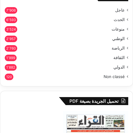
عاجل
7٬906
الحدث
6٬593
منوعات
3٬524
الوطني
2٬957
الرياضة
2٬760
الثقافة
1٬999
الدولي
1٬882
Non classé
120
تحميل الجريدة بصيغة PDF