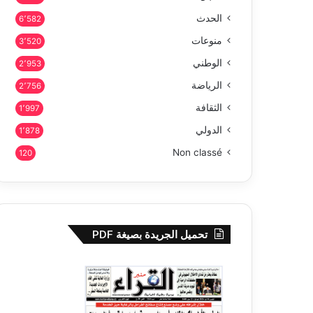
الحدث
6٬582
منوعات
3٬520
الوطني
2٬953
الرياضة
2٬756
الثقافة
1٬997
الدولي
1٬878
Non classé
120
تحميل الجريدة بصيغة PDF