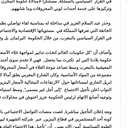
في القرار السياسي بالمملكة, مستنكرا لامبالاة حكومة المخزن ب
وتركيزها على خدمة أجندات لوبي المحروقات وما شابههم.
وحذر عبد السلام العزيز في مداخلة له بمناسبة لقاء تواصلي نظم
الخانقة التي تعرفها المملكة في مستوياتها الإقتصادية والاجتما
في القرار السياسي بالمغرب, من خلال الحكومة البرلمان, بل
وأضاف أن “كل حكومات العالم اتخذت تدابير لمواجهة غلاء الأسعار 
حكومة بلادنا التي لم تكترث بما يحصل, فهي لا تخدم سوى أجندا
المعيشية بالمغرب وسط تصاعد موجة الغلاء في أسعار المحروق
مجموعة من المواد الأساسية. وكان الشارع المغربي يعلق آمالا ك
ابريل الجاري لمساءلتها حول “الارتفاعات المتتالية لأسعار البنزي
النواب اعلن تأجيل الاجتماع “إلى أجل غير مسمى”, وسط استياء ا
وتوجيه أصابع الاتهام لرئيس الحكومة عزيز اخنوش في محاولات ته
وبعد إعلان التأجيل مباشرة, غصت منصات التواصل الاجتماعي بان
كونه أحد المستثمرين في قطاع البنزين, عبر شركته الشهيرة لبيع 
العلوم السياسية, أمين الإدريسي, أن “تأجيل هذا الاجتماع الهام