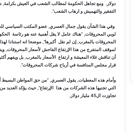
دولار. ومع تجاهل الحكومة لمطالب الشعب في العيش بكرامة, دأ
التفقير والتهميش و ارهاب الشعب”.
وفي هذا الشأن يقول جمال العسري, عضو المكتب السياسي للحز
لوبي المحروقات, “هناك عامل لا يقل أهمية عنه هو رئاسة الح
المحروقات بالمغرب, إن لم نقل أكبرها”, موضحا انه استنادا لهذا
لموقف المتفرج من هذا الإرتفاع الفاحش لأسعار المحروقات, ويف
أن تناقش غلاء المعيشة و ارتفاع الأسعار بالمغرب, بل ويفهم أكث
قرار مجلس المنافسة في أرباح شركات المحروقات”.
وأمام هذه المعطيات, يقول العسري, “من حق المواطن البسيط أن ير
التي تجنيها هذه الشركات من هذا الإرتفاع”, حيث يؤكد العديد م
تجاوزت ال45 مليار دولار.