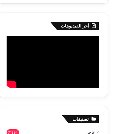
أخر الفيديوهات
تصنيفات
عاجل
7٬894