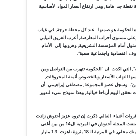
ة نقطة جد هامة, وهي ارتفاع أسعار المواد لأساسية
ه الحكومة هو صمتها عند كل محطة حرجة, في غياب
 وعلى مستوى أحزاب المعارضة, أعرب الفريق النيابي
ثول أمام المؤسسة التشريعية, وهروبها إلى الأمام,
وف اقتصادية واجتماعية صعبة”.
ية”, التي اكدت ان “الحكومة تتهرب من التواصل ومن
ها التهاب الأسعار وبالخصوص أثمنة المحروقات,
اطنين”. وسجل عضو المجموعة, مصطفى إبراهيمي, أن
حقق اليوم أرباحا خيالية, وهذا نموذج سيء لتدبير
روات أغنياء العالم, ذكرت إن ثروة عزيز أخنوش زادت
بنحو 100 مليون دولار ليصل إجمالي ثروته إلى 2 مليار دولار. وصنفت المجلة أخنوش في المرتبة ال14 من بين أغنى
أغنياء العرب عام 2022, بينما جاء مواطنه عثمان بنجلون, مالك بنك محلي, في المرتبة الـ18 بثروة ناهزت 1.3 مليار