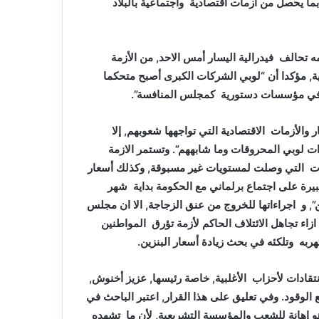
ما يحصل من أزمات اقتصادية واجتماعية بالبلاد
ه تحالف فيدرالية اليسار أمس الاحد, من الأزمة
عية, مؤكدا أن “لوبي الشركات الكبرى أصبح متحكما
 وفي مؤسسات دستورية كمجلس المنافسة”.
والأزمات الاقتصادية التي تواجهها شعوبهم, إلا
ت لوبي المحروقات وما شابههم”. وتستمر الازمة
ات التي وصلت لمستويات غير مسبوقة, وكذلك أسعار
بيرة على اجتماع برلماني مع الحكومة بداية شهر
ن”, و اجراءاتها للخروج من عنق الزجاجة, الا ان مجلس
زاء تجاهل الائتلاف الحاكم لأزمة تؤرق المواطنين
ربه وتلكئه في بحث زيادة أسعار البنزين.
تقادات لأحزاب الأغلبية, خاصة رئيسها, عزيز أخنوش,
الوقود. وفي تعليق على هذا القرار, اعتبر الباحث في
 هو إهانة للشعب والمؤسسة التشريعية, لأن ما تشهده