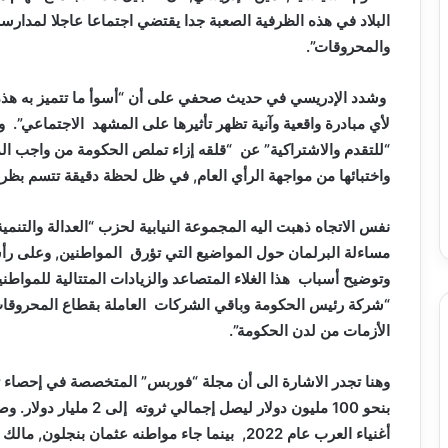
البلاد في هذه الظرفية الصعبة جدا يقتضي اجتماعا عاجلا لمدارس
والمحروقات”.
وشدد الإدريسي في حديث صحفي على أن “أسوأ ما تتميز به هذ
لأي مبادرة واقعية وآنية تظهر تأثيرها على المشهد الاجتماعي”.
“للتقدم والاشتراكية” عن “قلقه إزاء تملص الحكومة من واجب الم
واختبائها من مواجهة الرأي العام, في ظل لحظة دقيقة تتسم بظر
نفس الاتجاه ذهبت اليه المجموعة النيابية لحزب “العدالة والتنم
مساءلة البرلمان حول المواضيع التي تؤرق المواطنين, وعلى رأس
وتوضيح أسباب هذا الغلاء المتصاعد والزيادات المتتالية للمو
“شركة رئيس الحكومة وباقي الشركات العاملة بقطاع المحروقات ت
الأزمات من لدن الحكومة”.
وهنا تجدر الاشارة الى أن مجلة “فوربس” المتخصصة في إحصاء ث