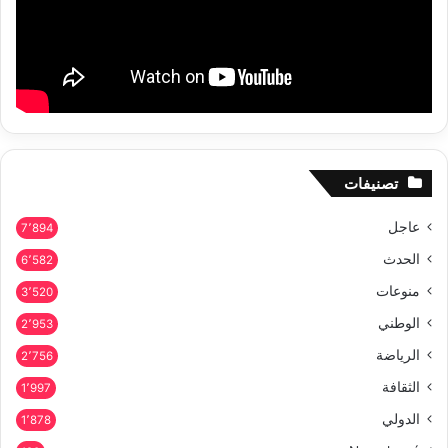
تصنيفات
عاجل
7٬894
الحدث
6٬582
منوعات
3٬520
الوطني
2٬953
الرياضة
2٬756
الثقافة
1٬997
الدولي
1٬878