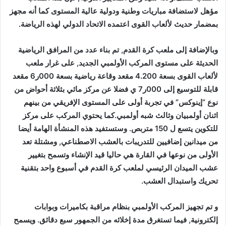
مؤهل لاستضافة مباريات وطنية ودولية عالية المستوى كما أنه مجهز
بمضمار حديث لألعاب القوى اعتمده الاتحاد الدولي لهذه الرياضة.
وبالإضافة إلى ملعب كرة القدم, تم بناء عدد من المرافق الرياضية
الحديثة على مستوى المركب الأولمبي الجديد, على غرار ملعب
لألعاب القوى بسعة 4.200 مقعد وقاعة رياضية بسعة 000ر6 مقعد
قابلة للتوسيع إلى 000ر7 ي فضلا عن مركز مائي بثلاثة أحواض من
نوع ”إينوكس” في تجربة أولى على المستوى الإفريقي من بينهم
اثنان أولمبيان وثالث شبه أولمبي.كما يحتوي المركب على مركز
للتكوين يتسع ل 150 متربص. وستستفيد هذه المنشأة الهامة أيضا
من ميدانين إضافيين للتدريبات بالعشب الاصطناعي, ومشتلة تعد
الأولى من نوعها في القارة هي حاليا قيد الإنشاء وتسمح بتغيير
عشب الميدان الرئيسي لملعب كرة القدم في أسبوع واحد بتقنية
تحريك واستبدال العشب.
و تم تجهيز المركب الأولمبي بنظام مراقبة بكاميرات وبوابات
إلكترونية, فيما تستغرق مدة إخلائه من الجمهور سبع دقائق. ويسمح