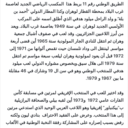
الطريق الوطني رقم 11 بربط هذا المكسب الرياضي الجديد لعاصمة
غرب البلاد بمحطة القطار لوهران وكذا المطار الدولي “أحمد بن
بلة”.و ولد الراحل ميلود هدفي الذي أطلق اسمه على المركب
الأولمبي الجديد لوهران في سنة 1949 بعاصمة غرب البلاد. ويعد
من أبرز اللاعبين الجزائريين. وقد لعب في صفوف أشبال جمعية
وهران ثم انتقل للنادي الجار المولودية سنة 1965 أين قضى أربعة
مواسم, لينتقل الى وداد تلمسان حيت تقمص ألوانها من 1971 إلى
1972 قبل أن يعود لمولودية وهران ليلعب سبعة مواسم تم انتقل
سنة 1979 الى هلال سيق.وبخصوص مشواره الدولي لعب ميلود
هدفي للمنتخب الوطني وهو في سن ال 19 وشارك في 46 مقابلة
ما بين 1967 و 1979.
وقد اختير للعب في المنتخب الإفريقي لمرتين في مسابقة كأس
القارات عامي 1972 و1973 أين لقبه بيلي والصحافة البرازيلية
ب”بيكنباور” إفريقيا وهو اللاعب العربي الوحيد الذي استدعي مرتين
إلى هذا المنتخب. وعرض على الفقيد الاحتراف بنادي ليون ولكنه
رفض بسبب إصراره على المشاركة رفقة النخبة الوطنية في الألعاب