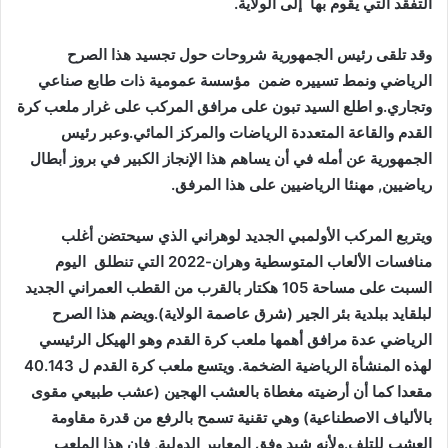
التفقد التي يقوم بها إلى الولاية.
وقد تلقى رئيس الجمهورية شروحات حول تجسيد هذا الصرح
الرياضي ونمط تسييره ضمن مؤسسة عمومية ذات طابع صناعي
وتجاري.و اطلع السيد تبون على مرافق المركب على غرار ملعب كرة
القدم والقاعة المتعددة الرياضات والمركز المائي.وعبر رئيس
الجمهورية عن أمله في أن يساهم هذا الإنجاز الكبير في بروز أبطال
رياضيين, مهنئا الرياضيين على هذا المرفق.
ويتربع المركب الأولمبي الجديد لوهراني الذي سيحتضن أغلب
منافسات الألعاب المتوسطية وهران-2022 التي تنطلق اليوم
السبت على مساحة 105 هكتار بالقرب من القطب العمراني الجديد
لبلقايد ببلدية بئر الجير (شرق عاصمة الولاية).ويضم هذا الصرح
الرياضي عدة مرافق أهمها ملعب كرة القدم وهو الهيكل الرئيسي
لهذه المنشأة الرياضية الضخمة. ويتسع ملعب كرة القدم ل 40.143
مقعدا كما أن أرضيته مغطاة بالعشب الهجين (عشب طبيعي مقوى
بالألياف الاصطناعية) وهي تقنية تسمح بالرفع من قدرة مقاومة
العشب للتلف.ولأنه شيد وفق المعايير الدولية, فإن هذا الملعب