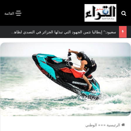
بحث عن
القائمة
سعيود:” إيطاليا تثمن الجهود التي تبذلها الجزائر في التصدي لظاهرة الهجرة غير الشرعية”
الرئيسية
===
الوطني