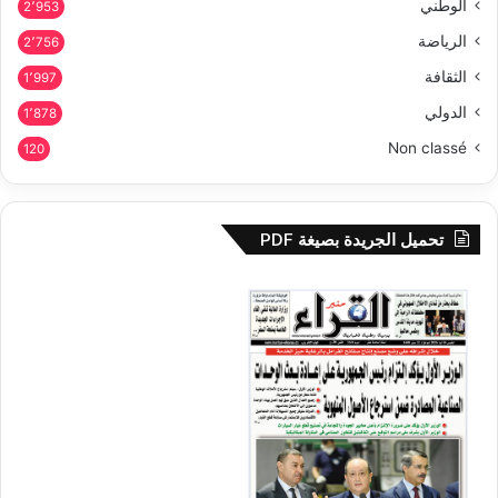
الوطني
2٬953
الرياضة
2٬756
الثقافة
1٬997
الدولي
1٬878
Non classé
120
تحميل الجريدة بصيغة PDF