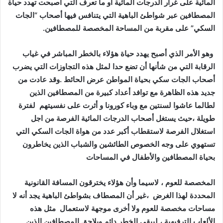
المائية على غرار الدرجات المائية أو ما تعرف التي أصبحت تهدد حياة
المصطافين عبر شواطئ الباهية التي يتنافس فيها أصحاب
“
الجات
السكي” على مقربة من المساحة المخصصة للمصطافين.
وهو الأمر الذي أصبح يهدد حياة هؤلاء بالخطر المباشر في غياب
الرقابة التي من شأنها أن تضع حدا لمثل هذه التجاوزات التي يضرب
أصحاب الجات سكي بحياة المواطن عرض الحائط .وقد عادت من
جديد هذه الظاهرة مع توافد أعداد كبيرة من المصطافين الذين
لطالما عاشوا لسنتين مع وباء كورونا و أثرت على نفسيتهم لفترة
طويلة ،حيث يستغل أصحاب الدرجات المائية الفرصة من اجل
استغلال الفرصة لاستقطاب أكبر عدد من هواة الجات السكي التي
تستهوي على وجه الخصوص الطائشين والشباب الذين يخاطرون
بحياة المصطافين والأطفال في المساحات
المخصصة للعوم ، لاسيما وأن هؤلاء يخترقون المسافة القانونية
المحددة لهذا الغرض ،غير أن المصطاف بشواطئ الباهية يجد أنه لا
مساحات مخصصة للعوم ولا أخرى موجهة لاستعمال مثل هذه
الألعاب الترفيهية ، ليبقى الخطر دائم ويلاحق المصطافين الذين