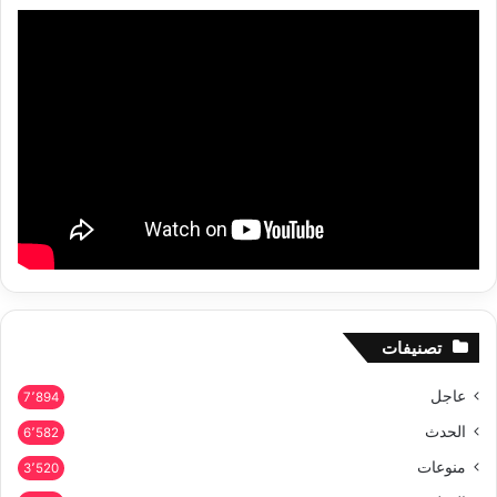
تصنيفات
عاجل
7٬894
الحدث
6٬582
منوعات
3٬520