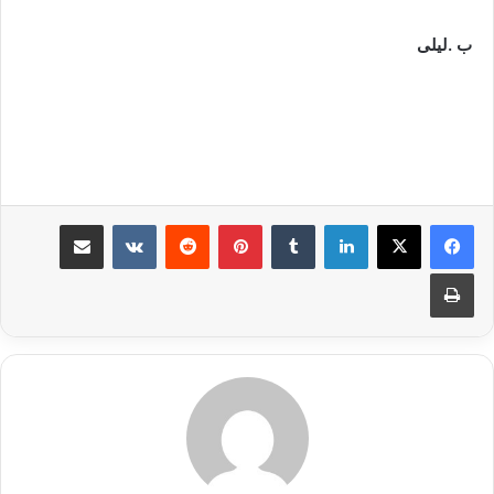
ب .ليلى
لينكدإن
بينتيريست
مشاركة عبر البريد
طباعة