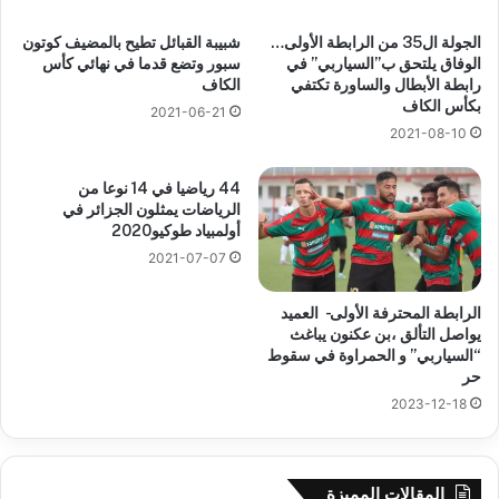
الجولة ال35 من الرابطة الأولى…
شبيبة القبائل تطيح بالمضيف كوتون
الوفاق يلتحق ب”السياربي” في
سبور وتضع قدما في نهائي كأس
رابطة الأبطال والساورة تكتفي
الكاف
بكأس الكاف
2021-06-21
2021-08-10
44 رياضيا في 14 نوعا من
الرياضات يمثلون الجزائر في
أولمبياد طوكيو2020
2021-07-07
الرابطة المحترفة الأولى- العميد
يواصل التألق ،بن عكنون يباغث
“السياربي” و الحمراوة في سقوط
حر
2023-12-18
المقالات المميزة