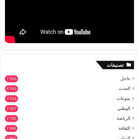
تصنيفات
عاجل
7٬906
الحدث
6٬593
منوعات
3٬524
الوطني
2٬957
الرياضة
2٬760
الثقافة
1٬999
الدولي
1٬882