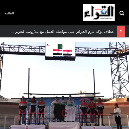
بحث عن
القائمة
سعيود يشدد على إلزامية استكمال جميع عمليات تعويض متضرري حرائق الغابات قبل نهاية شهر أوت