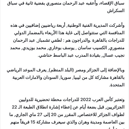
سباق الإقصاء، وأعقبه عبد الرحمان منصوري بفضية ثانية في سباق
السكراش
وأشركت المديرية الفنية الوطنية, أربعة رياضيين إضافيين في هذه
المنافسة التي ستتواصل إلى غاية هذا الأربعاء بالمضمار الدولي
للدراجات بالقاهرة .والدراجون هم : لطفي تشمباز, عبد الرحمان
منصوري, الكسيب ساسان , يوسف بوخاري, محمد بوزيدي, محمد
نجيب عسال, بقيادة المدرب عبد الباسط حناشي.
وبالإضافة إلى الجزائر ومصر (البلد المنظم), يعرف الموعد الرياضي
بالقاهرة مشاركة كل من ليبيا, سوريا, السودان والامارات العربية
المتحدة.
وتعتبر كأس العرب 2022 للدراجات محطة تحضيرية للدوليين
الجزائريين, قبل بضعة أيام عن إعطاء إشارة انطلاق الطبعة الـ 22
لطواف الجزائر للاختصاص, المقرر من 20 إلى 27 ماي الجاري, ما
بين العاصمة ومدينة وهران والذي سيعرف مشاركة 15 فريقاً منهم