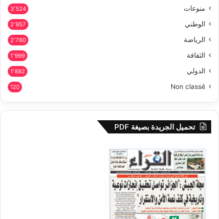
منوعات
3٬524
الوطني
2٬957
الرياضة
2٬760
الثقافة
1٬999
الدولي
1٬882
Non classé
120
تحميل الجريدة بصيغة PDF