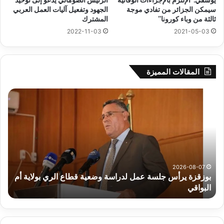
يوسفي:”الإلتزم بالإجراءات الوقائية
الرئيس الصومالي يدعو إلى توحيد
سيمكن الجزائر من تفادي موجة
الجهود وتفعيل آليات العمل العربي
ثالثة من وباء كورونا”
المشترك
2022-11-03
2021-05-03
المقالات المميزة
بوزقزة
رها
يرأس
على
جلسة
الاد
عمل
المب
لدراسة
للم
وضعية
الم
قطاع
بداء
الري
الت
2026-08-07
بوزقزة يرأس جلسة عمل لدراسة وضعية قطاع الري بولاية أم
بولاية
البواقي
ر
أم
البواقي