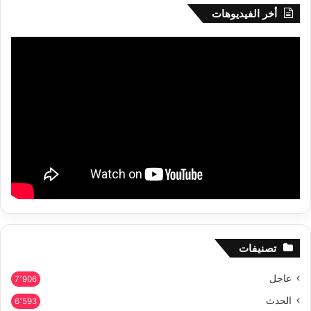
أخر الفيديوهات
تصنيفات
عاجل
7٬906
الحدث
6٬593