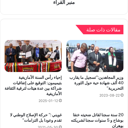
منبر القراء
مقالات ذات صلة
وزير المجاهدين:”تسجيل ما يقارب
إحياء رأس السنة الأمازيغية
40 ألف شهادة حية حول الثورة
بتيميمون: التوقيع على إتفاقيات
التحريرية”
شراكة بين عدة هيئات لترقية الثقافة
الأمازيغية
2023-08-22
2025-01-12
20 سنة سجنا لقاتل ضحيته خنقا
غويني :” حركة الإصلاح الوطني لا
بوشاح و 5 سنوات سجنا لشريكته
تقدم وعودا بل التزامات”
بوهران
2021-05-30