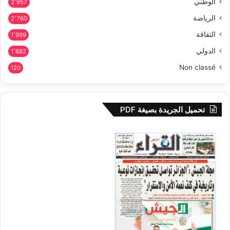
الوطني
2٬957
الرياضة
2٬760
الثقافة
1٬999
الدولي
1٬882
Non classé
120
تحميل الجريدة بصيغة PDF