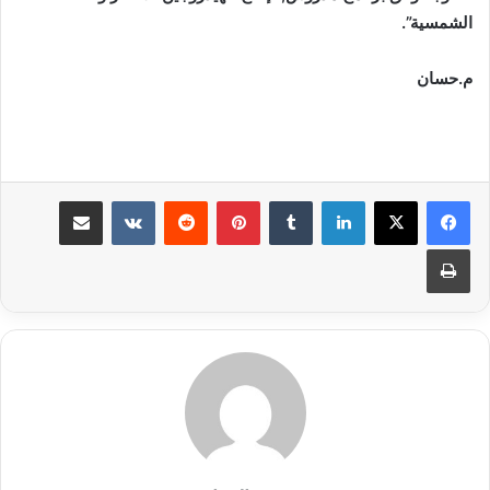
الشمسية”.
م.حسان
لينكدإن
بينتيريست
مشاركة عبر البريد
طباعة