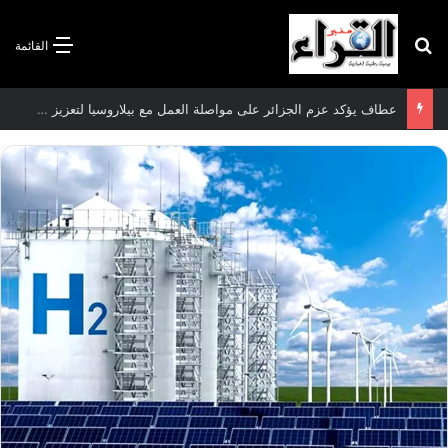
بحث عن
القائمة
سعيود يشدد على إلزامية استكمال جميع عمليات تعويض متضرري حرائق الغابات قبل نهاية شهر أوت