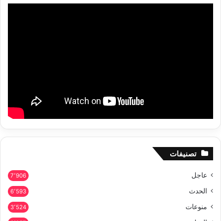
تصنيفات
عاجل
7٬906
الحدث
6٬593
منوعات
3٬524