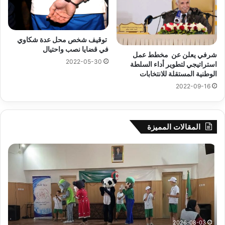
توقيف شخص محل عدة شكاوي
في قضايا نصب واحتيال
شرفي يعلن عن مخطط عمل
2022-05-30
استراتيجي لتطوير أداء السلطة
الوطنية المستقلة للانتخابات
2022-09-16
المقالات المميزة
جيجل:
سح
انطلاق
قرع
فعاليات
الد
المخيم
الت
الصيفي
لأب
لفائدة
إفري
الأطفال
وك
المصابين
الك
2026-08-03