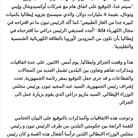
“سيتم غدا، التوقيع على اتفاق هام مع شركات أوكسيدونتال وإيني
وتوتال، بقيمة 4 مليارات دولار، والذي سيسمح بتزويد إيطاليا بكميات
كبيرة جدا من الغاز الطبيعي”.كما أكد الرئيس تبون ما تم اقتراحه في
مجال الكهرباء قائلا: “أجدد لصديقي الرئيس دراغي ما اقترحناه في
إيطاليا بأن نكون من المزودين لأوروبا بالطاقة الكهربائية الشمسية
والتقليدية”.
هذا و
وقعت الجزائر وايطاليا, يوم
أمس
الاثنين, على عدة اتفاقيات
ومذكرات تفاهم وتعاون بين البلدين تشمل العديد من المجالات
والقطاعات.و قد جرى حفل التوقيع بمقر رئاسة الجمهورية, تحت
إشراف رئيس الجمهورية, السيد عبد المجيد تبون, ورئيس مجلس
الوزراء الإيطالي, السيد ماريو دراغي الذي يقوم بزيارة عمل الى
الجزائر.
و توجت هذه الاتفاقيات والمذكرات بالتوقيع على البيان الختامي
للقمة الرابعة بين حكومتي البلدين من طرف الرئيس تبون و رئيس
مجلس الوزراء الايطالي اللذين ترأسا أشغال هذه القمة.و كان رئيس