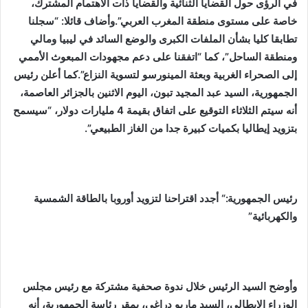
في الرؤى حول القضايا الثنائية والقضايا ذات الاهتمام المشترك،
خاصة على مستوى منطقة المغرب العربي”.وأضاف قائلا: “سجلنا
تطابقا كليا بشأن الملفات الكبرى والوضع السائد في ليبيا ومالي
ومنطقة الساحل”، كما “اتفقنا على دعم مجهودات المبعوث الأممي
إلى الصحراء الغربية وبعثة المينورسو لتسوية النزاع”.كما أعلن رئيس
الجمهورية، السيد عبد المجيد تبون، اليوم الاثنين بالجزائر العاصمة،
أنه سيتم الثلاثاء التوقيع على اتفاق بقيمة 4 مليارات دولار، “سيسمح
بتزويد إيطاليا بكميات كبيرة جدا من الغاز الطبيعي”.
رئيس الجمهورية:
“
أجدد اقتراحنا لتزويد أوروبا بالطاقة الشمسية
والكهربائية”
وأوضح السيد الرئيس خلال ندوة صحفية مشتركة مع رئيس مجلس
الوزراء الإيطالي، السيد ماريو دراغي، بمقر رئاسة الجمهورية، أنه