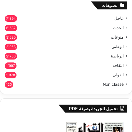
تصنيفات
عاجل
7٬894
الحدث
6٬582
منوعات
3٬520
الوطني
2٬953
الرياضة
2٬756
الثقافة
1٬997
الدولي
1٬878
Non classé
120
تحميل الجريدة بصيغة PDF