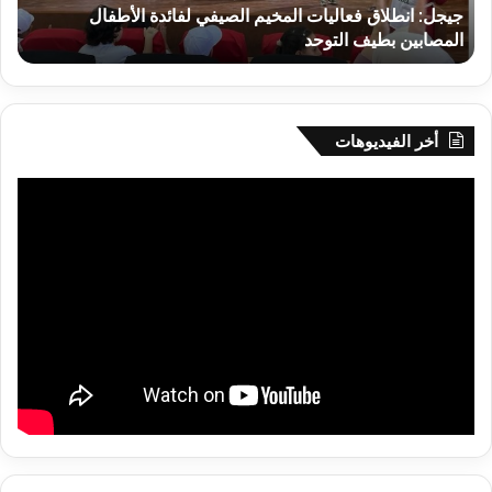
جيجل: انطلاق فعاليات المخيم الصيفي لفائدة الأطفال
س
بطيف
يوم
المصابين بطيف التوحد
ي
التوحد
الخ
بال
أخر الفيديوهات