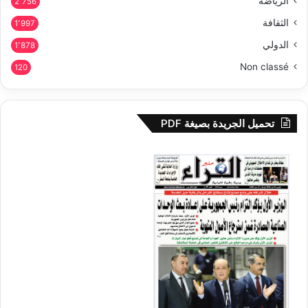
الرياضة
2٬756
الثقافة
1٬997
الدولي
1٬878
Non classé
120
تحميل الجريدة بصيغة PDF