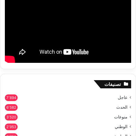
تصنيفات
عاجل
7٬894
الحدث
6٬582
منوعات
3٬520
الوطني
2٬953