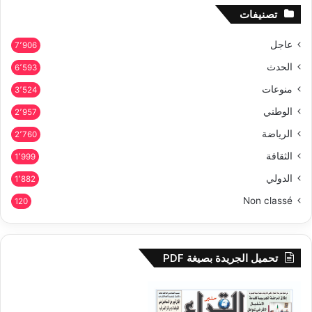
تصنيفات
عاجل
7٬906
الحدث
6٬593
منوعات
3٬524
الوطني
2٬957
الرياضة
2٬760
الثقافة
1٬999
الدولي
1٬882
Non classé
120
تحميل الجريدة بصيغة PDF