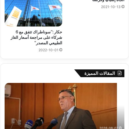
2021-10-13
حكار :”سوناطراك تتفق مع 6
شركاء على مراجعة أسعار الغاز
الطبيعي المصدر”
2022-10-01
المقالات المميزة
بوزقزة
رها
يرأس
على
جلسة
الاد
عمل
المب
لدراسة
للم
وضعية
الم
قطاع
بداء
الري
الت
2026-08-07