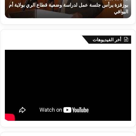
بوزقزة يرأس جلسة عمل لدراسة وضعية قطاع الري بولاية أم
بولاية
البواقي
ر
أم
البواقي
أخر الفيديوهات