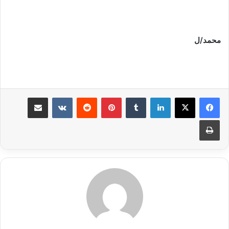
محمد/ل
لينكدإن
بينتيريست
مشاركة عبر البريد
طباعة