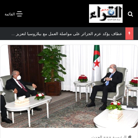
بحث عن
القائمة
سعيود يشدد على إلزامية استكمال جميع عمليات تعويض متضرري حرائق الغابات قبل نهاية شهر أوت
الرئيسية
===
الحدث