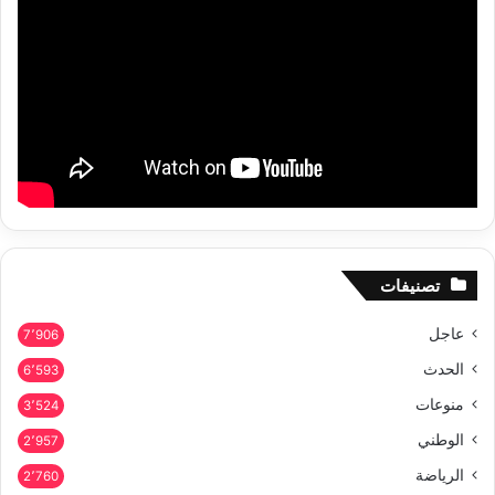
تصنيفات
عاجل
7٬906
الحدث
6٬593
منوعات
3٬524
الوطني
2٬957
الرياضة
2٬760