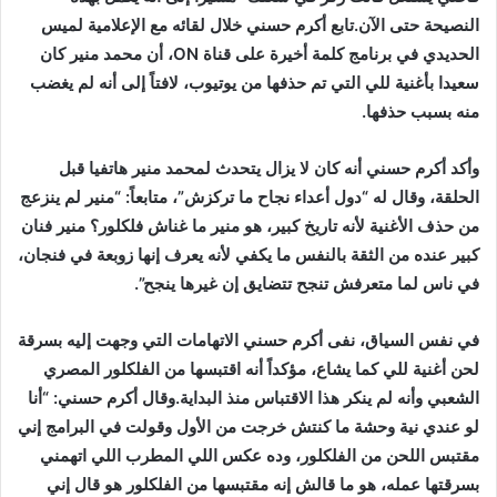
النصيحة حتى الآن.تابع أكرم حسني خلال لقائه مع الإعلامية لميس
الحديدي في برنامج كلمة أخيرة على قناة
ON
، أن محمد منير كان
سعيدا بأغنية للي التي تم حذفها من يوتيوب، لافتاً إلى أنه لم يغضب
منه بسبب حذفها.
وأكد أكرم حسني أنه كان لا يزال يتحدث لمحمد منير هاتفيا قبل
الحلقة، وقال له “دول أعداء نجاح ما تركزش”، متابعاً: “منير لم ينزعج
من حذف الأغنية لأنه تاريخ كبير، هو منير ما غناش فلكلور؟ منير فنان
كبير عنده من الثقة بالنفس ما يكفي لأنه يعرف إنها زوبعة في فنجان،
في ناس لما متعرفش تنجح تتضايق إن غيرها ينجح”.
في نفس السياق، نفى أكرم حسني الاتهامات التي وجهت إليه بسرقة
لحن أغنية للي كما يشاع، مؤكداً أنه اقتبسها من الفلكلور المصري
الشعبي وأنه لم ينكر هذا الاقتباس منذ البداية.وقال أكرم حسني: “أنا
لو عندي نية وحشة ما كنتش خرجت من الأول وقولت في البرامج إني
مقتبس اللحن من الفلكلور، وده عكس اللي المطرب اللي اتهمني
بسرقتها عمله، هو ما قالش إنه مقتبسها من الفلكلور هو قال إني