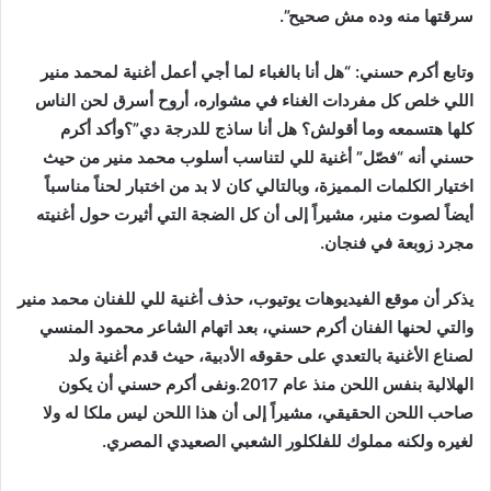
سرقتها منه وده مش صحيح”.
وتابع أكرم حسني: “هل أنا بالغباء لما أجي أعمل أغنية لمحمد منير
اللي خلص كل مفردات الغناء في مشواره، أروح أسرق لحن الناس
كلها هتسمعه وما أقولش؟ هل أنا ساذج للدرجة دي”؟وأكد أكرم
حسني أنه “فصّل” أغنية للي لتناسب أسلوب محمد منير من حيث
اختيار الكلمات المميزة، وبالتالي كان لا بد من اختبار لحناً مناسباً
أيضاً لصوت منير، مشيراً إلى أن كل الضجة التي أثيرت حول أغنيته
مجرد زوبعة في فنجان.
يذكر أن موقع الفيديوهات يوتيوب، حذف أغنية للي للفنان محمد منير
والتي لحنها الفنان أكرم حسني، بعد اتهام الشاعر محمود المنسي
لصناع الأغنية بالتعدي على حقوقه الأدبية، حيث قدم أغنية ولد
الهلالية بنفس اللحن منذ عام 2017.ونفى أكرم حسني أن يكون
صاحب اللحن الحقيقي، مشيراً إلى أن هذا اللحن ليس ملكا له ولا
لغيره ولكنه مملوك للفلكلور الشعبي الصعيدي المصري.