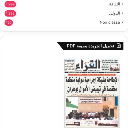
الثقافة
1٬999
الدولي
1٬882
Non classé
120
تحميل الجريدة بصيغة PDF