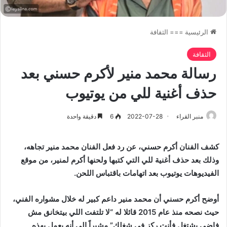
الرئيسية
===
الثقافة
الثقافة
رسالة محمد منير لأكرم حسني بعد
حذف أغنية للي من يوتيوب
منبر القراء
2022-07-28
6
دقيقة واحدة
كشف الفنان أكرم حسني، عن رد فعل الفنان محمد منير تجاهه،
وذلك بعد حذف أغنية للي التي كتبها ولحنها أكرم لمنير، من موقع
الفيديوهات يوتيوب بعد اتهامات باقتباس اللحن.
أوضح أكرم حسني أن محمد منير داعم كبير له خلال مشواره الفني،
حيث نصحه منذ عام 2015 قائلا له “لا تلتفت اللي بيتخانق مش
فاضي يشتغل فأنت ركز في شغلك” مشيراً إلى أنه يعمل بهذه