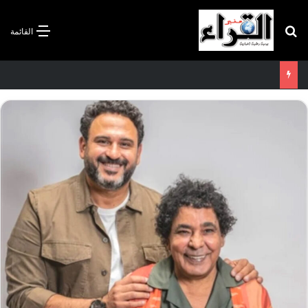
بحث عن
القائمة
سعيود يشدد على إلزامية استكمال جميع عمليات تعويض متضرري حرائق الغابات قبل نهاية شهر أوت