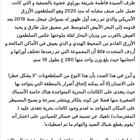
طرف السيدة فاطمة شريفة بوراوي عضوة بالجمعية و التي كانت
تعمل على صنف مشابه له منذ 2020 وهو السلطعون الأزرق
الأمريكي والذي تم رصد أول ظهور له بسواحل جيجل سنة 2018 بعد
قدومه إلى البحر الأبيض المتوسط عبر مضيق جبل طارق و يحبذ
العيش بالقرب من وديان البحار لقلة ملوحتها عكس السلطعون
الأزرق القادم من المحيط الهندي و الذي يعيش في الأماكن المالحة.و
أردف المتحدث قائلا أن المجموعة التي تم رصدها تختلف أوزانها و
أحجامها حيث بلغ وزن واحد منها 280 غ بطول 18 سم.
و أبرز في هذا الصدد بأن هذا النوع من السلطعونات “لا يشكل خطرا
على الانسان إلا أنه يمكنه إلحاق أضرار بالمنطقة التي يتواجد بها
حيث يتغذى على الكائنات البحرية المتواجدة هناك خاصة الأسماك
الصغيرة منها فضلا عن كونه يتكاثر وينتشر بسرعة و يصبح المسيطر
على المكان المتواجد به لعدم وجود كائنات بحرية تتغذى عليه (
المفترسات) ناهيك عن تسببه في خسائر للصيادين على اعتبار أنه
“يقوم بقطع شباك الصيد والتهام ما تم اصطياده”.