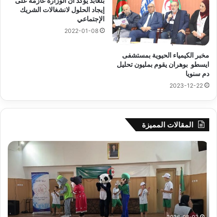
بلعابد يؤكد أن الوزارة عازمة على
إيجاد الحلول لانشغالات الشريك
الإجتماعي
2022-01-08
مخبر الكيمياء الحيوية بمستشفى
ايسطو بوهران يقوم بمليون تحليل
دم سنويا
2023-12-22
المقالات المميزة
جيجل:
سح
انطلاق
قرع
فعاليات
الد
المخيم
الت
الصيفي
لأب
لفائدة
إفري
الأطفال
وك
المصابين
الك
2026-08-03