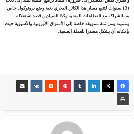
و تطرق نفس المصدر إلى ضرورة اعتماد برامج علمية تمتد إلى ثلاث
(3) سنوات لتتبع مسار هذا الكائن البحري بغية وضع بروتوكول خاص
به بالشراكة مع القطاعات المعنية وكذا الصيادين قصد استغلاله
وتثمينه ومن ثمة تسويقه خاصة إلى الأسواق الأوروبية والآسيوية حيث
بإمكانه أن يشكل مصدرا للعملة الصعبة.
لينكدإن
بينتيريست
مشاركة عبر البريد
طباعة