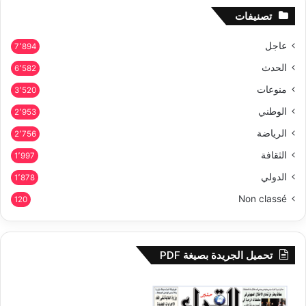
تصنيفات
عاجل
7٬894
الحدث
6٬582
منوعات
3٬520
الوطني
2٬953
الرياضة
2٬756
الثقافة
1٬997
الدولي
1٬878
Non classé
120
تحميل الجريدة بصيغة PDF