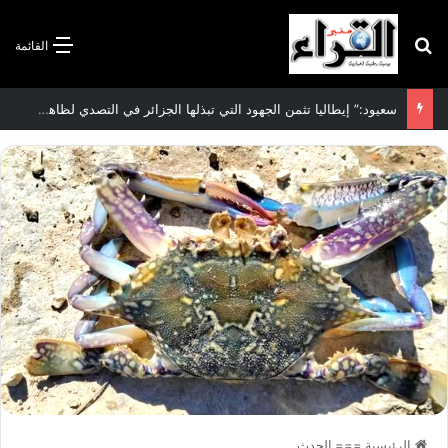
بحث عن
القائمة
سعيود:” إيطاليا تثمن الجهود التي تبذلها الجزائر في التصدي لظاهرة الهجرة غير الشرعية”
الرئيسية
===
الحدث