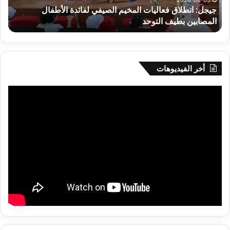
جيجل: انطلاق فعاليات المخيم الصيفي لفائدة الأطفال
س
بطيف
يوم
المصابين بطيف التوحد
ي
التوحد
الخ
بال
أخر الفيديوهات