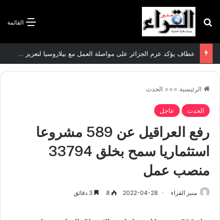
بحث عن
القائمة
سعيود يشدد على إلزامية استكمال جميع عمليات تعويض متضرري حرائق الغابات قبل نهاية شهر أوت
الرئيسية
===
الحدث
الحدث
عاجل
رفع العراقيل عن 589 مشروعا
استثماريا سمح بخلق 33794
منصب عمل
منبر القراء
2022-04-28
8
3 دقائق