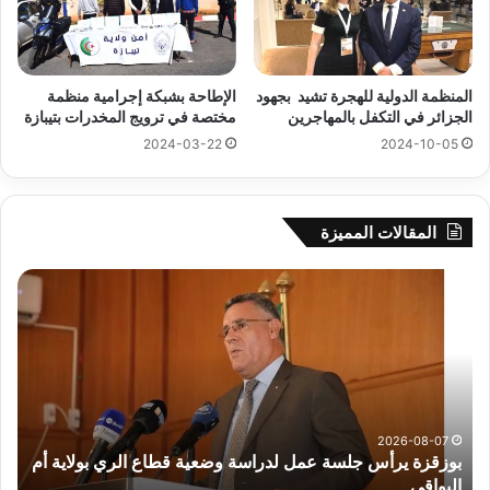
المنظمة الدولية للهجرة تشيد بجهود
الإطاحة بشبكة إجرامية منظمة
الجزائر في التكفل بالمهاجرين
مختصة في ترويج المخدرات بتيبازة
2024-03-22
2024-10-05
المقالات المميزة
بوزقزة
رها
يرأس
على
جلسة
الاد
عمل
المب
لدراسة
للم
وضعية
الم
قطاع
بداء
الري
الت
2026-08-07
بوزقزة يرأس جلسة عمل لدراسة وضعية قطاع الري بولاية أم
بولاية
البواقي
ر
أم