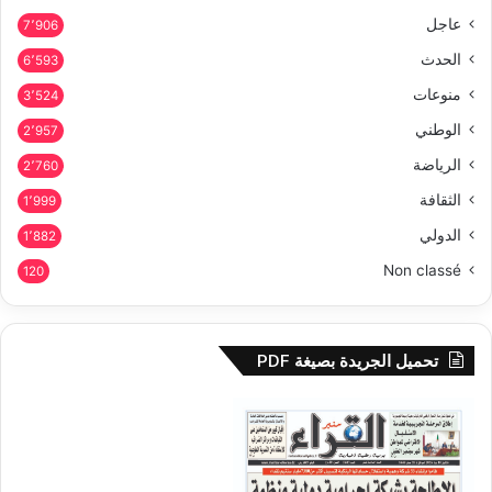
عاجل
7٬906
الحدث
6٬593
منوعات
3٬524
الوطني
2٬957
الرياضة
2٬760
الثقافة
1٬999
الدولي
1٬882
Non classé
120
تحميل الجريدة بصيغة PDF