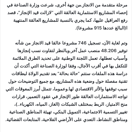
مرحلة متقدمة من الانجاز.من جهة أخرى، شرعت وزارة الصناعة في
إحصاء المشاريع الاستثمارية العالقة التي “لازالت قيد الإنجاز”، قصد
رفع العراقيل عليها، كما يجري بالنسبة للمشاريع العالقة المنتهية
ا(البالغ عددها 915 مشروعا).
وتم لغاية الآن، تسجيل 746 مشروعا عالقا قيد الانجاز من شأنه
توفير 48.206 منصب عمل آخر.وبالنظر لتفاوت نسب إنجازها
وأسباب تعطلها، تعمل اللجنة الوطنية على تحديد الطرق الملائمة
للتكفل بها في أقرب الآجال، وفقا لوزارة الصناعة التي أكدت أن
دراسة هذه الملفات ستتم “حالة بحالة” بعد تقديم الولاة لبطاقات
تقنية مفصلة حول وضعية هذه المشاريع، مع جميع التوضيحات حول
سبب توقفها والأثر الاقتصادي لها.وعموما، تتمثل أبرز المعوقات التي
تواجه الاستثمارات العالقة طور الإنجاز في عقود التعمير، قرارات
منح الامتياز، الربط بمختلف الشبكات (الغاز، المياه، الكهرباء..)،
تغيير التسمية الاجتماعية، التمويل البنكي، تهيئة المناطق الصناعية
ومناطق النشاط، التعدي على الأراضي الفلاحية، المتابعات القضائية.