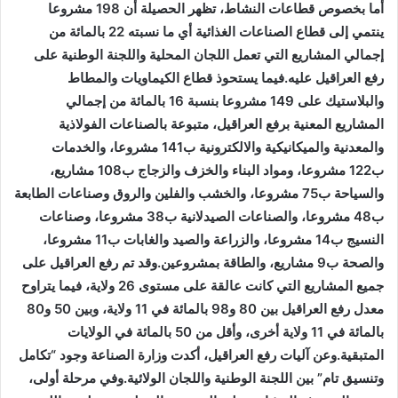
أما بخصوص قطاعات النشاط، تظهر الحصيلة أن 198 مشروعا
ينتمي إلى قطاع الصناعات الغذائية أي ما نسبته 22 بالمائة من
إجمالي المشاريع التي تعمل اللجان المحلية واللجنة الوطنية على
رفع العراقيل عليه.فيما يستحوذ قطاع الكيماويات والمطاط
والبلاستيك على 149 مشروعا بنسبة 16 بالمائة من إجمالي
المشاريع المعنية برفع العراقيل، متبوعة بالصناعات الفولاذية
والمعدنية والميكانيكية والالكترونية ب141 مشروعا، والخدمات
ب122 مشروعا، ومواد البناء والخزف والزجاج ب108 مشاريع،
والسياحة ب75 مشروعا، والخشب والفلين والروق وصناعات الطابعة
ب48 مشروعا، والصناعات الصيدلانية ب38 مشروعا، وصناعات
النسيج ب14 مشروعا، والزراعة والصيد والغابات ب11 مشروعا،
والصحة ب9 مشاريع، والطاقة بمشروعين.وقد تم رفع العراقيل على
جميع المشاريع التي كانت عالقة على مستوى 26 ولاية، فيما يتراوح
معدل رفع العراقيل بين 80 و98 بالمائة في 11 ولاية، وبين 50 و80
بالمائة في 11 ولاية أخرى، وأقل من 50 بالمائة في الولايات
المتبقية.وعن آليات رفع العراقيل، أكدت وزارة الصناعة وجود “تكامل
وتنسيق تام” بين اللجنة الوطنية واللجان الولائية.وفي مرحلة أولى،