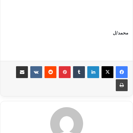
محمد/ل
لينكدإن
بينتيريست
مشاركة عبر البريد
طباعة