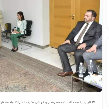
س
الدين
ب قرعة الدور التمهيدي لأبطال
2026-08-03
فدرالية
لكحل
ريقيا وكأس الكونفدرالية يوم الخميس
نادي وفاق سطيف يض
لقاهرة
الدين لكحل
ميس
اهرة
الرئيسية
===
الحدث
===
زغدار يدعو إلى تكثيف الشراكة والاستثمارات