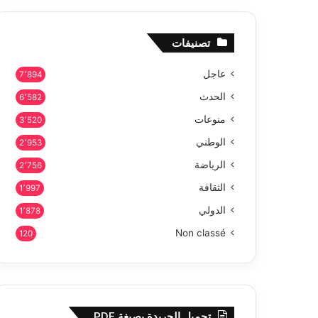
تصنيفات
عاجل
7٬894
الحدث
6٬582
منوعات
3٬520
الوطني
2٬953
الرياضة
2٬756
الثقافة
1٬997
الدولي
1٬878
Non classé
120
تحميل الجريدة بصيغة PDF