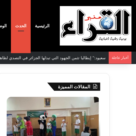
الرئيسية
الحدث
الوط
أخبار عاجلة
الاتفاقية الأممية بشأن تغير المناخ :الجزائر تودع مساهمتها الوطنية ا
المقالات المميزة
جيجل:
سحب
انطلاق
قرعة
فعاليات
الدور
المخيم
التم
الصيفي
لأبط
لفائدة
إفريق