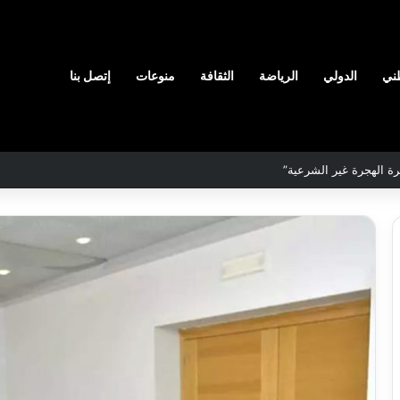
ني
الدولي
الرياضة
الثقافة
منوعات
إتصل بنا
لمحددة لسنة 2026
نادي
وفاق
سطيف
هيدي
يضم
ال
المدافع
يا
شمس
2026-08-03