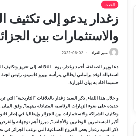
الحدث
زغدار يدعو إلى تكثيف ا
والاستثمارات بين الجزائر
منبر القراء
2022-06-02
دعا وزير الصناعة، أحمد زغدار، يوم
الثلاثاء، إلى تعزيز وتكثيف ا
استقباله لوفد برلماني ايطالي يترأسه بييرو فاسينو، رئيس لجنة ال
حسبما افاد به بيان للوزارة.
و خلال هذا اللقاء, ذكر السيد زغدار بالعلاقات “التاريخية” التي ت
جديدة على ضوء الزيارات الرئاسية المتبادلة بينهما”, وفق البيان
وتكثيف الشراكة والاستثمارات بين الجزائر وإيطاليا في إطار قان
أكبر للمستثمرين الوطنيين والأجانب”, مبرزا أهم توجهاته والفرص 
ذكر السيد زغدار بعض الفروع الصناعية التي ترغب الجزائر في تط