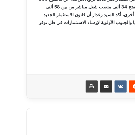
مشروع استثماري من إجمالي 915 مشروع تم جردها، ما يسمح بفتح 34 ألف منصب شغل مباشر من بين 58 ألف
رى، أكد السيد زغدار أن قانون الاستثمار الجديد
والجنوب الأولوية لإرساء الاستثمارات في ظل توفر
ريست
مشاركة عبر البريد
طباعة