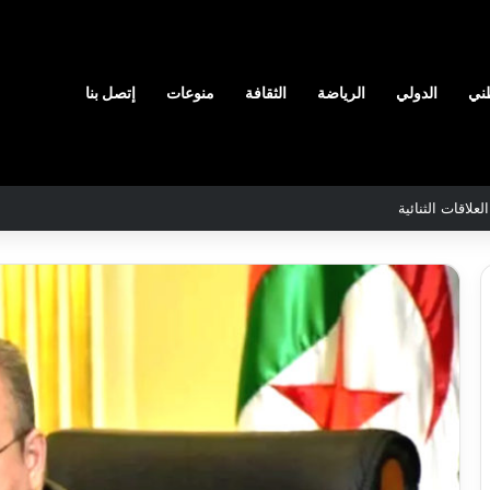
ني
الدولي
الرياضة
الثقافة
منوعات
إتصل بنا
رائق الغابات قبل نهاية شهر أوت
ن
والي
سيدي
اج
بلعباس
ّر
يؤكد
مدرسين
جاهزية
ابين
القطاعات
2026-08-07