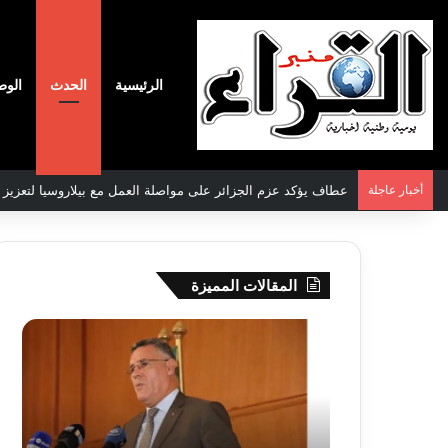
الرئيسية
الحدث
الوط
أخبار عاجلة
سعيود يشدد على إلزامية استكمال جميع عمليات تعويض متضرري ح
المقالات المميزة
بوزقزة
رها
يرأس
على
جلسة
الادم
عمل
المبك
لدراسة
للمت
وضعية
المص