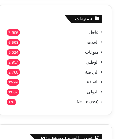
تصنيفات
عاجل
7٬906
الحدث
6٬593
منوعات
3٬524
الوطني
2٬957
الرياضة
2٬760
الثقافة
1٬999
الدولي
1٬882
Non classé
120
تحميل الجريدة بصيغة PDF