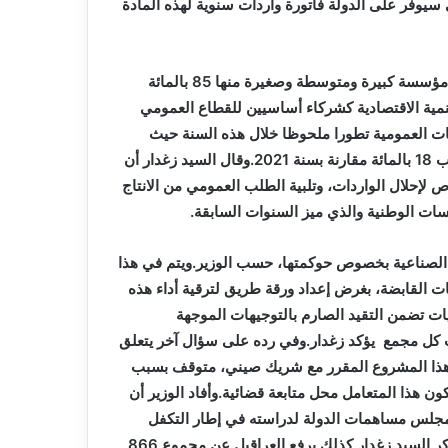
 سيوفر على الدولة فاتورة واردات سنوية لهذه المادة
ويتضمن النسيج الاقتصادي الوطني حسب الوزير 1 مليون و300 مؤسسة كبيرة ومتوسطة وصغيرة منها 85 بالمائة
نمية الاقتصادية كشركاء أساسيين للقطاع العمومي
 العمومية تطورا ملحوظا خلال هذه السنة حيث
عرفت خلال الثلاثي الأول من 2022 زيادة في رقم الأعمال تقدر ب 18 بالمائة مقارنة بسنة 2021.وقال السيد زغدار أن
إحلال الواردات، وتلبية الطلب العمومي من الانتاج
ات الوطنية والذي ميز السنوات السابقة.
الصناعية بخصوص حوكمتها، حسب الوزير.ويتم في هذا
القابضة، بغرض إعداد ورقة طريق لترقية أداء هذه
ت تضمن التقيد الصارم بالتوجيهات الموجهة
 كل مجمع يؤكد زغدار.وفي رده على سؤال آخر يتعلق
 هذا المشروع المقرر مع شريك صيني، متوقف بسبب
سبة 51 بالمائة، على خلفية كون هذا المتعامل محل متابعة قضائية.وأفاد الوزير أن
مجلس مساهمات الدولة لدراسته في إطار التكفل
بالمؤسسات المتوقفة بسبب المصادرة بموجب أحكام قضائية.وذكر السيد زغدار كذلك برفع العراقيل عن مجموع 866