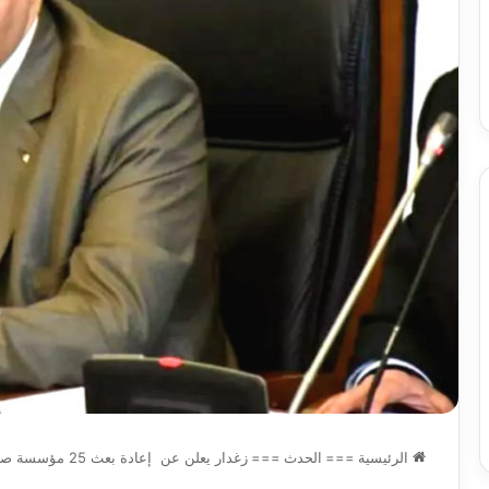
وبرامج
والي سيدي بلعباس يؤ
2026-08-07
حد
السكن
ان على الادماج المبكّر للمتمدرسين
القطاعات وبرامج السك
،المياه
مصابين بداء التوحد
والمشاريع الكبرى تح
والمشاريع
الكبرى
تحت
خدمة
المواطن
الرئيسية
===
الحدث
===
زغدار يعلن عن إعادة بعث 25 مؤسسة صناعية متوقفة قبل نهاية السنة