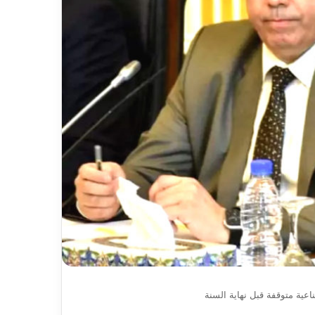
يعلن
كد جاهزية
2026-08-07
اعتزاله
ن ،المياه
بطل إفريقيا مع “الخضر” مهدي
عن
ت خدمة المواطن
طاهرات يعلن اعتزاله عن عمر 36 عاما
عمر
36
عاما