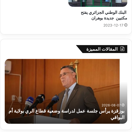
البنك الوطني الجزائري يفتح
مكتبين جديدة بوهران
2023-12-17
المقالات المميزة
بوزقزة
رها
يرأس
على
جلسة
الاد
عمل
المب
لدراسة
للم
وضعية
الم
قطاع
بداء
الري
الت
2026-08-07
بوزقزة يرأس جلسة عمل لدراسة وضعية قطاع الري بولاية أم
بولاية
البواقي
ر
أم
البواقي