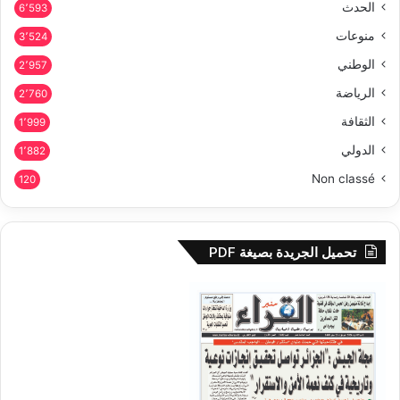
الحدث
6٬593
منوعات
3٬524
الوطني
2٬957
الرياضة
2٬760
الثقافة
1٬999
الدولي
1٬882
Non classé
120
تحميل الجريدة بصيغة PDF