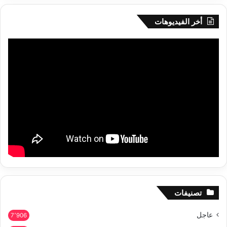
أخر الفيديوهات
تصنيفات
عاجل
7٬906