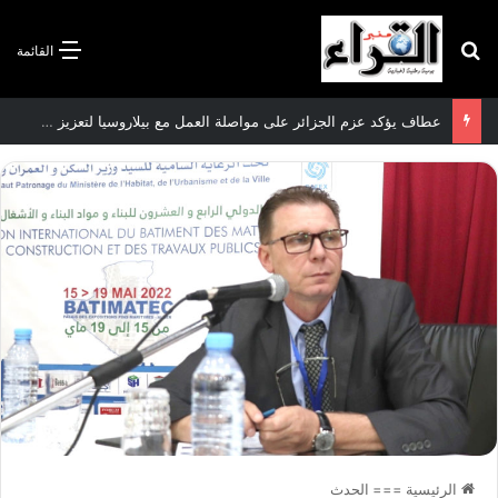
بحث عن
القائمة
سعيود يشدد على إلزامية استكمال جميع عمليات تعويض متضرري حرائق الغابات قبل نهاية شهر أوت
الرئيسية
===
الحدث