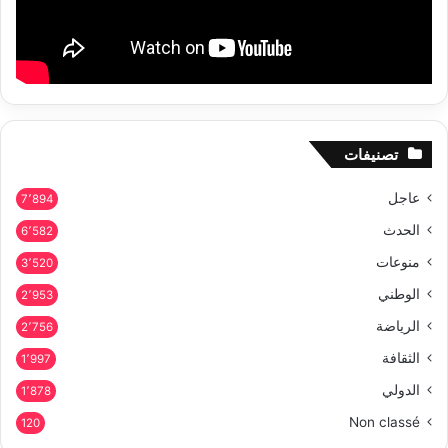
تصنيفات
عاجل
7٬894
الحدث
6٬582
منوعات
3٬520
الوطني
2٬953
الرياضة
2٬756
الثقافة
1٬997
الدولي
1٬878
Non classé
120