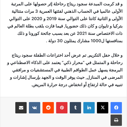
و قد كرمت المبدعة سجود ريتاج رحاحلة إثر حصولها على المرتبة
الأولى عالميا في الحساب الذهني لفئتها العمرية 3 مرات متتالية
الأولى و الثانية كانتا على التوالي سنة 2019 و 2020 على التوالي
بتركيا و تايوان و كان ذلك حضوريا, فيما فازت بلقب بطلة العالم في
ذات الاختصاص سنة 2021 عن بعد بسبب جائحة كورونا و ذلك
بمنافستها ل1000 مشارك يمثلون 30 دولة .
و خلال حفل التكريم, تم عرض أحد اختراعات الطفلة سجود ريتاج
رحاحلة و المتمثل في “محرار ذكي” يعتمد على الذكاء الاصطناعي و
البرمجة يسهل عمل الطواقم الطبية في المستشفيات و مرافقي
المرضى في المنازل, حيث يوفر الوقت و الجهد بإرسال إشارات و
تنبيه في حالة ارتفاع أو انخفاض درجة حرارة المريض.
لينكدإن
بينتيريست
مشاركة عبر البريد
طباعة