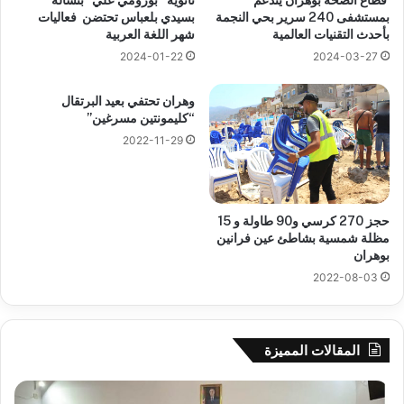
بمستشفى 240 سرير بحي النجمة
بسيدي بلعباس تحتضن فعاليات
بأحدث التقنيات العالمية
شهر اللغة العربية
2024-01-22
2024-03-27
وهران تحتفي بعيد البرتقال
“كليمونتين مسرغين”
2022-11-29
حجز 270 كرسي و90 طاولة و 15
مظلة شمسية بشاطئ عين فرانين
بوهران
2022-08-03
المقالات المميزة
جيجل:
سح