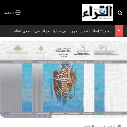
بحث عن
القائمة
سعيود:” إيطاليا تثمن الجهود التي تبذلها الجزائر في التصدي لظاهرة الهجرة غير الشرعية”
الرئيسية
===
الثقافة