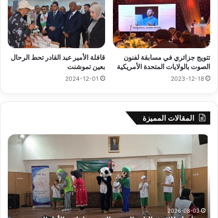
تتويج جزائري في مسابقة لفنون
قافلة الأمير عبد القادر تحط الرحال
الصوت بالولايات المتحدة الأمريكية
بعين تموشنت
2024-12-01
2023-12-18
المقالات المميزة
جيجل:
سح
انطلاق
قرع
فعاليات
الد
المخيم
الت
الصيفي
لأب
لفائدة
إفري
الأطفال
وك
المصابين
الك
2026-08-03