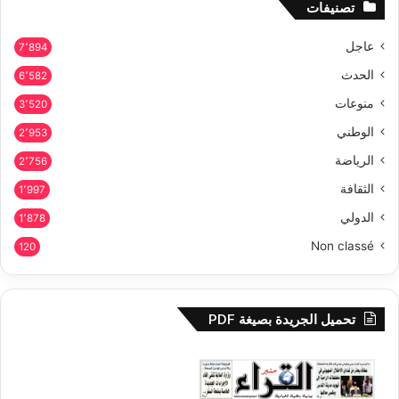
تصنيفات
عاجل
7٬894
الحدث
6٬582
منوعات
3٬520
الوطني
2٬953
الرياضة
2٬756
الثقافة
1٬997
الدولي
1٬878
Non classé
120
تحميل الجريدة بصيغة PDF