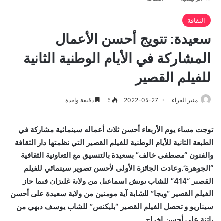
الثقافة
سعيدة: تتويج أحسن الأعمال
المشاركة في الأيام الوطنية الثانية
للفيلم القصير
منبر القراء
2022-05-27
5
دقيقة واحدة
توجت مساء يوم الأربعاء أحسن ثلاث أعماله سينمائية مشاركة في
الطبعة الثانية للأيام الوطنية للفيلم القصير التي نظمتها دار الثقافة
والفنون “مصطفى خالف” بسعيدة بالتنسيق مع التعاونية الثقافية
“الجوهرة”.وعادت الجائزة الأولى لأحسن تصوير سينمائي للفيلم
القصير “414” للشاب بويش اسماعيل من ولاية غليزان فيما حاز
الفيلم القصير “ويجا” للشابة آية مومنين من ولاية سعيدة على أحسن
سيناريو و تحصل الفيلم القصير “بليكنس” للشاب يوسف دبهي من
باتنة على أحسن إخراج.