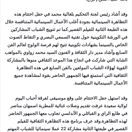
وقد أشاد رئيس لجنة التحكيم بلغالية محمد في حفل اختتام هذه
التظاهرة السينمائية بجودة أغلب الأعمال السينمائية المتنافسة خلال
هذه الطبعة الثانية للفيلم القصير.كما تم تتويج الشباب المشاركين
في الورشة التكوينية حول تقنية السمعي البصري و التقاط الصوت
الخاص بالسينما بشهادات تكوينية تتيح لهم فرصة الولوج لعالم الفن
السابع.وأشاد مدير دار الثقافة و الفنون السيد محمد زواوي بالمواهب
الشابة التي شاركت في انجاح هذا الموعد الثقافي منوها بالمشاركة
القوية لهؤلاء الشباب المولعين بالفن السابع في هذه التظاهرة
الثقافية التي استمتع فيها الجمهور الحاضر بقوة لمشاهدة جميع
الأعمال السينمائية المتنافسة.
وقد استهل حفل الاختتام على وقع موسيقى لفرقة أحباب اليوم
لولاية سعيدة عرفت تقديم وصلات غنائية للمطربة اسمهان مناصر
في طابع الراي و القبائلي و الأندلسي تجاوب معها الجمهور الحاضر
لهذه التظاهرة.وقد عرف برنامج هذه التظاهرة الثقافية للفيلم
القصير في طبعتها الثانية مشاركة 22 عملا سينمائيا للشباب المهتم