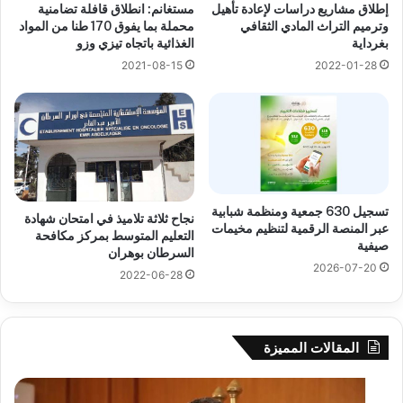
إطلاق مشاريع دراسات لإعادة تأهيل
مستغانم: انطلاق قافلة تضامنية
وترميم التراث المادي الثقافي
محملة بما يفوق 170 طنا من المواد
بغرداية
الغذائية باتجاه تيزي وزو
2021-08-15
2022-01-28
تسجيل 630 جمعية ومنظمة شبابية
نجاح ثلاثة تلاميذ في امتحان شهادة
عبر المنصة الرقمية لتنظيم مخيمات
التعليم المتوسط بمركز مكافحة
صيفية
السرطان بوهران
2026-07-20
2022-06-28
المقالات المميزة
بوزقزة
رها