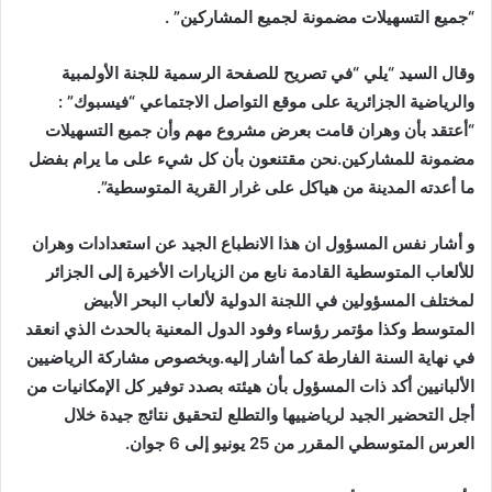
“جميع التسهيلات مضمونة لجميع المشاركين” .
وقال السيد “يلي “في تصريح للصفحة الرسمية للجنة الأولمبية
والرياضية الجزائرية على موقع التواصل الاجتماعي “فيسبوك” :
“أعتقد بأن وهران قامت بعرض مشروع مهم وأن جميع التسهيلات
مضمونة للمشاركين.نحن مقتنعون بأن كل شيء على ما يرام بفضل
ما أعدته المدينة من هياكل على غرار القرية المتوسطية”.
و أشار نفس المسؤول ان هذا الانطباع الجيد عن استعدادات وهران
للألعاب المتوسطية القادمة نابع من الزيارات الأخيرة إلى الجزائر
لمختلف المسؤولين في اللجنة الدولية لألعاب البحر الأبيض
المتوسط وكذا مؤتمر رؤساء وفود الدول المعنية بالحدث الذي انعقد
في نهاية السنة الفارطة كما أشار إليه.وبخصوص مشاركة الرياضيين
الألبانيين أكد ذات المسؤول بأن هيئته بصدد توفير كل الإمكانيات من
أجل التحضير الجيد لرياضييها والتطلع لتحقيق نتائج جيدة خلال
العرس المتوسطي المقرر من 25 يونيو إلى 6 جوان.