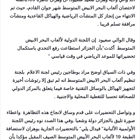
لاحتضان ألعاب البحر الابيض المتوسط شهر جوان القادم، حيث تم
الانتهاء من إنجاز كل المنشآت الرياضية والهياكل القاعدية ومنشآت
مرافقة تسلم قريبا .
وقال الوالي سعيود إن اللجنة الدولية لألعاب البحر الابيض
المتوسط أكدت”بأن الجزائر استطاعت رفع التحدي باستكمال
تحضيراتها للموعد الرياضي في وقت قياسي “
وفي ذات السياق اوضح مراد بوطاجين رئيس لجنة الاعلام بلجنة
تنظيم ألعاب البحر الابيض المتوسط انه لم تبق إلا رتوشات أخيرة
لتجهيز الهياكل بالوسائل التقنية خاصة فيما يتعلق بالمركز الدولي
للصحافة تحسبا للتغطية المحلية والاجنبية .
و
وتواصل التحضيرات على قدم وساق لانجاخ هذه التظاهرة واعطاء
صورة تليق بالجزائر دولة وشعبا .وفي هذا الصدد نوه رئيس اللجنة
الأولمبية الألبانية” فيدال يلي” بالتحضيرات الجارية بوهران لاستضافة
الطبعة 19 لألعاب البحر الأبيض المتوسط الصيف المقبل مؤكدا بأن