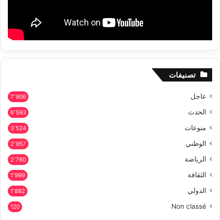
تصنيفات
عاجل
7٬906
الحدث
6٬593
منوعات
3٬524
الوطني
2٬957
الرياضة
2٬760
الثقافة
1٬999
الدولي
1٬882
Non classé
120