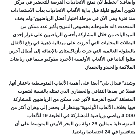
وأضاف: “نخطط لأن نمنح الاتحاديات الفرصة للتحضير في مركز
تكوين أسابيع قليلة قبل بداية الألعاب.الاتحاديات بدأت الاستعدادات
منذ فترة وهي الآن في مرحلة اختيار أفضل الرياضيين”.ولم يخف
المتحدث ذاته طموحاته بخصوص التتويج بأكبر عدد ممكن من
الميداليات من خلال المشاركة بأحسن الرياضيين على غرار إحدى
البطلات المحليات التي أحرزت على ميدالية ذهبية في رفع الأثقال
بالبطولة العالمية التي جرت بأزباكستان, بالإضافة إلى أبطال آخرين
مثلوا ألبانيا في الألعاب الأولمبية الأخيرة بطوكيو سيما في رياضات
الملاكمة والجيدو والجمباز.
وشدد” فيدال يلي” أيضا على أهمية الألعاب المتوسطية باعتبار أنها,
فضلا عن بعدها الثقافي والحضاري الذي تمثله بالنسبة لشعوب
المنطقة ”تمنح الفرصة لأكبر عدد ممكن من الرياضيين للمشاركة
فيها بخلاف الألعاب الأولمبية”.وينتظر أن يحضر إلى وهران أكثر من
4.000 رياضي ورياضية للمشاركة في الطبعة 19 للألعاب
المتوسطية ممثلين 26 دولة من البحر الأبيض المتوسط على أن
يتنافسوا في 24 اختصاصا رياضيا.