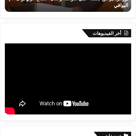
البواقي
ر
أم
البواقي
أخر الفيديوهات
تصنيفات