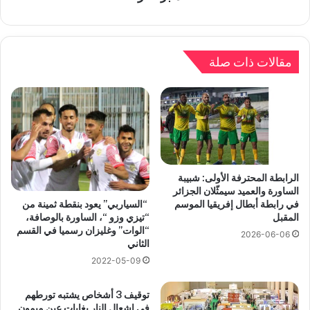
مقالات ذات صلة
الرابطة المحترفة الأولى: شبيبة
الساورة والعميد سيمثّلان الجزائر
“السياربي” يعود بنقطة ثمينة من
في رابطة أبطال إفريقيا الموسم
“تيزي وزو “، الساورة بالوصافة،
المقبل
“الوات” وغليزان رسميا في القسم
2026-06-06
الثاني
2022-05-09
توقيف 3 أشخاص يشتبه تورطهم
في إشعال النار بغابات عين ميمون