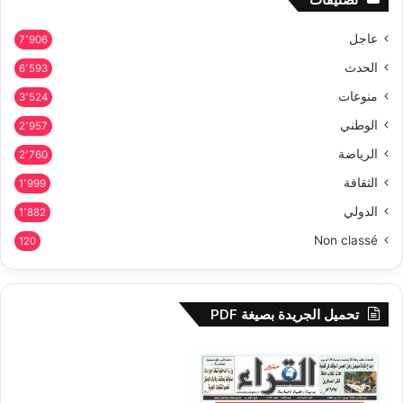
عاجل
7٬906
الحدث
6٬593
منوعات
3٬524
الوطني
2٬957
الرياضة
2٬760
الثقافة
1٬999
الدولي
1٬882
Non classé
120
تحميل الجريدة بصيغة PDF