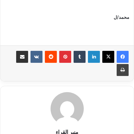
محمد/ل
لينكدإن
بينتيريست
مشاركة عبر البريد
طباعة
منبر القراء