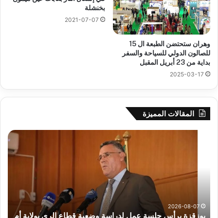
بخنشلة
2021-07-07
وهران ستحتضن الطبعة ال 15
للصالون الدولي للسياحة والسفر
بداية من 23 أبريل المقبل
2025-03-17
المقالات المميزة
بوزقزة
رها
يرأس
على
جلسة
الاد
عمل
المب
لدراسة
للم
وضعية
الم
قطاع
بداء
الري
الت
2026-08-07
بوزقزة يرأس جلسة عمل لدراسة وضعية قطاع الري بولاية أم
بولاية