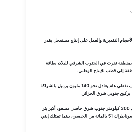
أحجام التقديرية والعمل على إنتاج مستعجل يقدر
نطقة تقرت في الجنوب الشرقي للبلاد، بطاقة
طقة إلى قطب للإنتاج الوطني.
وقبل ذلك، ذكرت الشركة البترولية الجزائرية أنها توصلت لاكتشاف نفطي هام يعادل نحو 140 مليون برميل بالشراكة
بركين جنوبي شرق الجزائر.
ويقع محيط زملة العربي في منطقة حوض بركين، على بعد حوالي 300 كيلومتر جنوب شرق حاسي مسعود أكبر بئر
بترولي في الجزائر، وهو موضوع عقد بحث واستغلال تمتلك فيه سوناطراك 51 بالمائة من الحصص، بينما تمتلك إيني