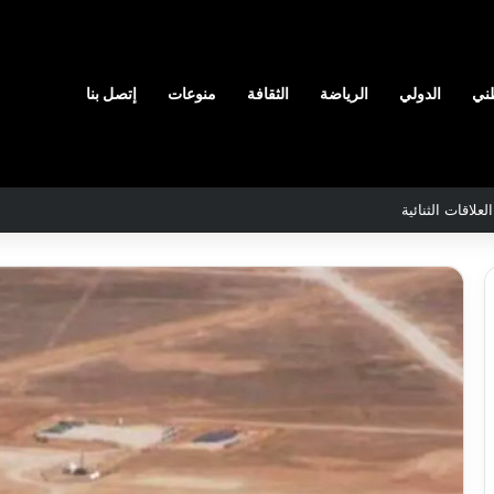
ني
الدولي
الرياضة
الثقافة
منوعات
إتصل بنا
رائق الغابات قبل نهاية شهر أوت
ن
والي
سيدي
اج
بلعباس
ّر
يؤكد
مدرسين
جاهزية
ابين
القطاعات
2026-08-07