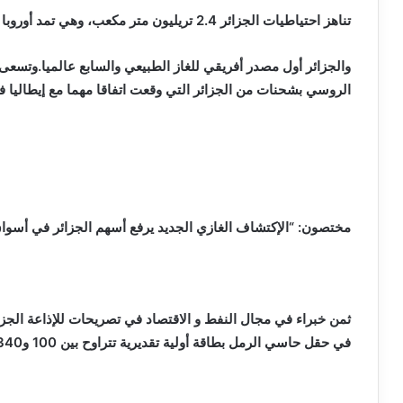
تناهز احتياطيات الجزائر 2.4 تريليون متر مكعب، وهي تمد أوروبا بحوالي 11 في المائة من استهلاكها.
والجزائر أول مصدر أفريقي للغاز الطبيعي والسابع عالميا.وتسعى 
الروسي بشحنات من الجزائر التي وقعت اتفاقا مهما مع إيطاليا في
مختصون:
“
الإكتشاف الغازي الجديد يرفع أسهم الجزائر في أسوا
ثمن خبراء في مجال النفط و الاقتصاد في تصريحات للإذاعة ال
في حقل حاسي الرمل بطاقة أولية تقديرية تتراوح بين 100 و340 مليار متر مكعب من “الغاز المكثف”.