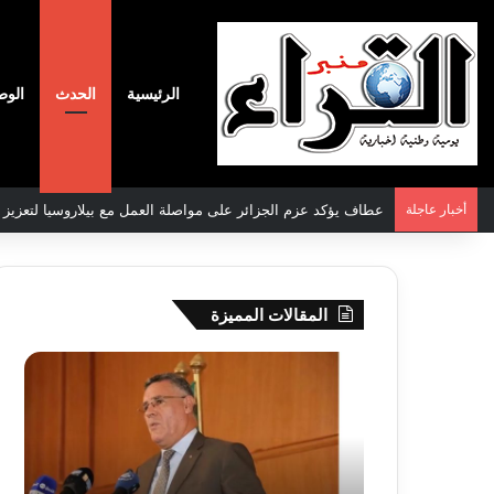
الرئيسية
الحدث
الوط
أخبار عاجلة
سعيود يشدد على إلزامية استكمال جميع عمليات تعويض متضرري ح
المقالات المميزة
بوزقزة
رها
يرأس
على
جلسة
الادم
عمل
المبك
لدراسة
للمت
وضعية
المص