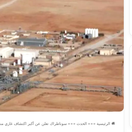
وبرامج
والي سيدي بلعباس يؤ
2026-08-07
حد
السكن
ان على الادماج المبكّر للمتمدرسين
القطاعات وبرامج السك
،المياه
مصابين بداء التوحد
والمشاريع الكبرى تح
والمشاريع
الكبرى
تحت
خدمة
المواطن
الرئيسية
===
الحدث
===
سوناطراك تعلن عن أكبر اكتشاف غازي منذ 20 سنة بالصحراء الجزائر