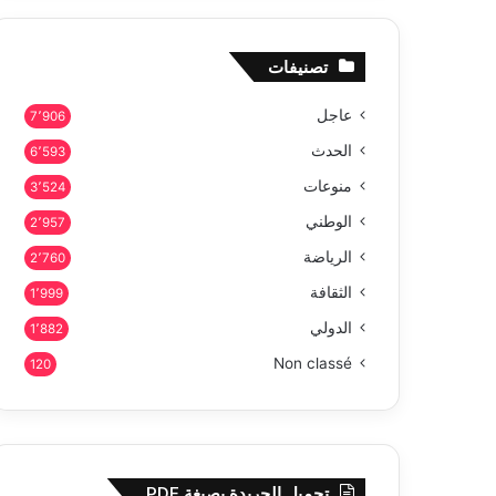
تصنيفات
عاجل
7٬906
الحدث
6٬593
منوعات
3٬524
الوطني
2٬957
الرياضة
2٬760
الثقافة
1٬999
الدولي
1٬882
Non classé
120
تحميل الجريدة بصيغة PDF