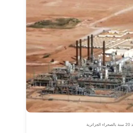
يعلن
كد جاهزية
2026-08-07
اعتزاله
ن ،المياه
بطل إفريقيا مع “الخضر” مهدي
عن
ت خدمة المواطن
طاهرات يعلن اعتزاله عن عمر 36 عاما
عمر
36
عاما
ية