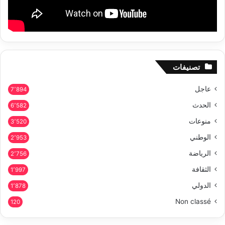
تصنيفات
عاجل
7٬894
الحدث
6٬582
منوعات
3٬520
الوطني
2٬953
الرياضة
2٬756
الثقافة
1٬997
الدولي
1٬878
Non classé
120