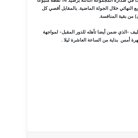
و على ضوء هذه النتائج، أنهى الترجي الرياضي مرحلة المجموعات في صدارة المجموعة الثالثة برصيد 14 نقطة متبوعا
ا إلى الدور ربع النهائي خلال الجولة الماضية. بالمقابل أقصي كل
يف -الذي ضمن أيضا تأهله للدور المقبل- لمواجهة