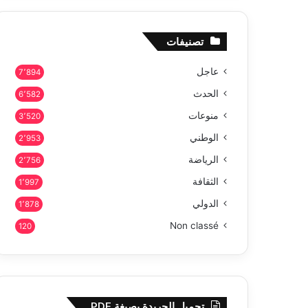
تصنيفات
عاجل
7٬894
الحدث
6٬582
منوعات
3٬520
الوطني
2٬953
الرياضة
2٬756
الثقافة
1٬997
الدولي
1٬878
Non classé
120
تحميل الجريدة بصيغة PDF