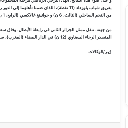
بفريق شباب بلوزداد (11 نقطة)، اللذان ضمنا تأهلهم
من النجم الساحلي (الثالث، 6 ن) و جوانينغ غالاكسي (الرابع، 1 ن) من بقية المنافسة.
من جهته، تنقل ممثل الجزائر الثاني في رابطة الأبطال، وفاق سط
المتصدر الرجاء البيضاوي (12 ن) في الدار البيضاء (المغرب)، سهرة أمس بداية من الساعة العاشرة ليلا .
ق.ر/الوكالات