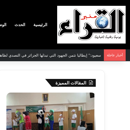
الرئيسية
الحدث
الوط
أخبار عاجلة
سعيود:” إيطاليا تثمن الجهود التي تبذلها الجزائر في التصدي لظاه
المقالات المميزة
جيجل:
سحب
انطلاق
قرعة
فعاليات
الدور
المخيم
التم
الصيفي
لأبط
لفائدة
إفريق