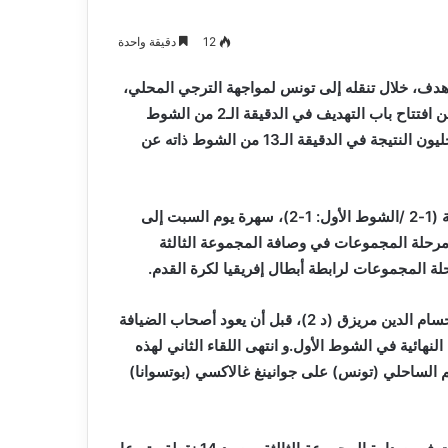
و
2026-08-03
صيانة
م المدافع شمس
بلدية أرزيو بوهران تخصص فرق لترميم
12
دقيقة واحدة
المدارس
و صيانة المدارس التربوية
التربوية
دف، خلال تنقله إلى تونس لمواجهة الترجي المحلي،
ضمن الجولة السادسة من دوري أبطال إفريقيا.وتمكن، الشباب من افتتاح باب التهديف في الدقيقة الـ2 من الشوط
الأول، عن طريق اللاعب حسام الدين ميريزاق، قبل أن يعدل المحليون النتيجة في الدقيقة الـ13 من الشوط ذاته عن
انهزم شباب بلوزداد أمام مضيفه الترجي الرياضي التونسي بنتيجة (1-2 /الشوط الأول: 1-2)، سهرة يوم السبت إلى
مرحلة المجموعات في وصافة المجموعة الثالثة
ة المجموعات لرابطة أبطال إفريقيا لكرة القدم.
و افتتح “الشباب” بوابة التهديف مبكرا بواسطة متوسط الميدان حسام الدين مريزق (د 2)، قبل أن يعود أصحاب الضيافة
انايو ايوالا (د 17)، لتحسم النتيجة النهائية في الشوط الأول.و انتهى اللقاء الثاني لهذه
الساحلي (تونس) على جوانينغ غالاكسي (بوتسوانا)