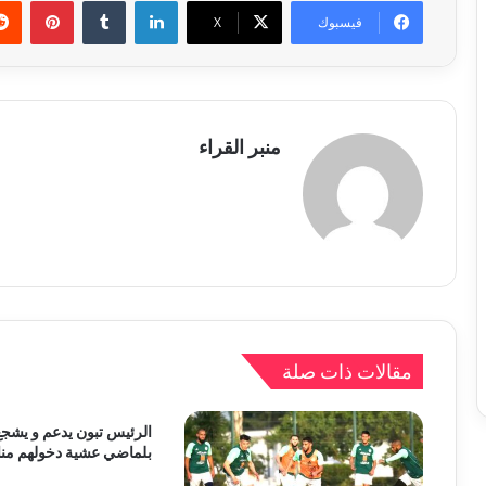
لينكدإن
بينتي
فيسبوك
X
منبر القراء
مقالات ذات صلة
الرئيس تبون يدعم و يشجع
بلماضي عشية دخولهم من