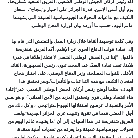
أكد رئيس أركان الجيش الوطني الشعبي، الفريق السعيد شنقريحة،
يوم أول أمس الإثنين، قدرة الجزائر على اجتياز و”بنجاح”، امتحان
التكيف مع تداعيات التحولات الجيوسياسية العميقة التي يشهدها
عالم اليوم، حسب ما أورده بيان لوزارة الدفاع الوطني.
وفي كلمة توجيهية ألقاها خلال زيارة العمل والتفتيش التي قام بها
إلى قيادة قوات الدفاع الجوي عن الإقليم، أكد الفريق شنقريحة
بالقول: “إننا في الجيش الوطني الشعبي لا نشك إطلاقا في قدرة
بلادنا، تحت قيادة السيّد عبد المجيد تبون، رئيس الجمهورية، القائد
الأعلى للقوات المسلحة، وزير الدفاع الوطني، على اجتياز بنجاح
امتحان التكيف مع هذه التداعيات والتأثيرات”.ويمر تحقيق هذا
الهدف، مثلما أوضح رئيس أركان الجيش الوطني الشعبي، عبر”إعادة
بناء اقتصاد وطني قوي وتحقيق المزيد من الأمن الغذائي”، و هو نفس
الأمر بالنسبة لـ “ترسيخ استقلالها الجيو-إستراتيجي”، و كل ذلك من
أجل “المضي قدما في
تقوية وتثبيت عرى الجزائر الجديدة”.ولفت
الفريق شنقريحة في هذا السياق، إلى أن “ما يشهده عالم اليوم من
تحولات جيوسياسية عميقة وما يعرفه من تحديات أمنية معقدة،
ليس، في الحقيقة، إلا بداية لتغيرات كبرى قادمة، سيكون لها دون