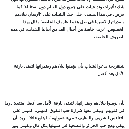
شك تأثيرات وتداعيات على جميع دول العالم دون استثناء”.كما
حرص، في هذا المنحى، على حث الشباب على “الإيمان ببلادهم
وبقدراتها, لاسيما في ظل هذه الظروف الخاصة”.وقال بهذا
الخصوص: “نريد، خاصة من أجيال الغد من أبنائنا الشباب، في هذه
الظروف الخاصة،
شنقريحة يدعو الشباب بأن يؤمنوا ببلادهم وبقدراتها لتبقى بارقة
الأمل بغد أفضل
بأن يؤمنوا ببلادهم وبقدراتها، لتبقى بارقة الأمل بغد أفضل متقدة دوما
في قلوبهم، وتبقى معها شرارة حب التفوق المهني، المبني على
التنافس الشريف والنظيف تضيء عقولهم”، ليتابع قائلا “نريد بأن
يبقى وهج حب الجزائر والتضحية في سبيلها بكل غال ونفيس ينير