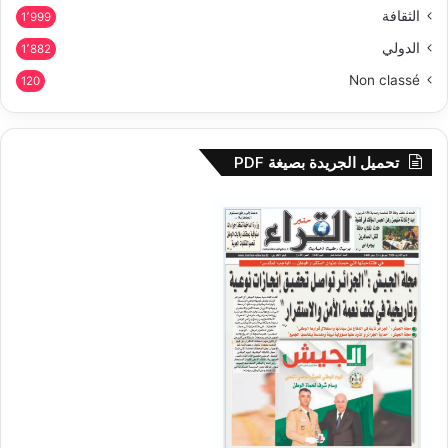
الثقافة
1٬999
الدولي
1٬882
Non classé
120
تحميل الجريدة بصيغة PDF