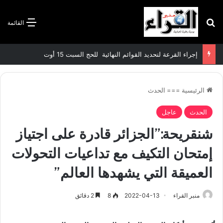
بحث عن
القائمة
إجراء القرعة لتحديد القوائم النهائية للحج السبت 15 أوت
الرئيسية
===
الحدث
الحدث
عاجل
شنقريحة:”الجزائر قادرة على اجتياز
إمتحان التكيف مع تداعيات التحولات
العميقة التي يشهدها العالم”
منبر القراء
2022-04-13
8
2 دقائق