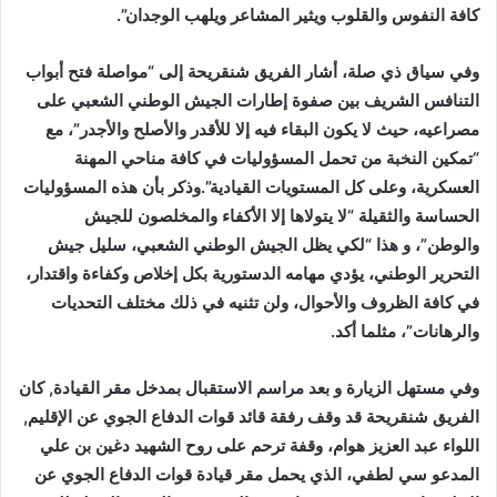
كافة النفوس والقلوب ويثير المشاعر ويلهب الوجدان”.
وفي سياق ذي صلة، أشار الفريق شنقريحة إلى “مواصلة فتح أبواب
التنافس الشريف بين صفوة إطارات الجيش الوطني الشعبي على
مصراعيه، حيث لا يكون البقاء فيه إلا للأقدر والأصلح والأجدر”، مع
“تمكين النخبة من تحمل المسؤوليات في كافة مناحي المهنة
العسكرية، وعلى كل المستويات القيادية”.وذكر بأن هذه المسؤوليات
الحساسة والثقيلة “لا يتولاها إلا الأكفاء والمخلصون للجيش
والوطن”، و هذا “لكي يظل الجيش الوطني الشعبي، سليل جيش
التحرير الوطني، يؤدي مهامه الدستورية بكل إخلاص وكفاءة واقتدار،
في كافة الظروف والأحوال، ولن تثنيه في ذلك مختلف التحديات
والرهانات”، مثلما أكد.
وفي مستهل الزيارة و بعد مراسم الاستقبال بمدخل مقر القيادة, كان
الفريق شنقريحة قد وقف رفقة قائد قوات الدفاع الجوي عن الإقليم,
اللواء عبد العزيز هوام، وقفة ترحم على روح الشهيد دغين بن علي
المدعو سي لطفي، الذي يحمل مقر قيادة قوات الدفاع الجوي عن