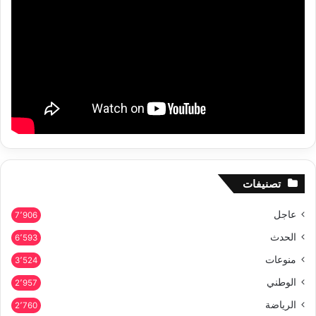
تصنيفات
عاجل
7٬906
الحدث
6٬593
منوعات
3٬524
الوطني
2٬957
الرياضة
2٬760