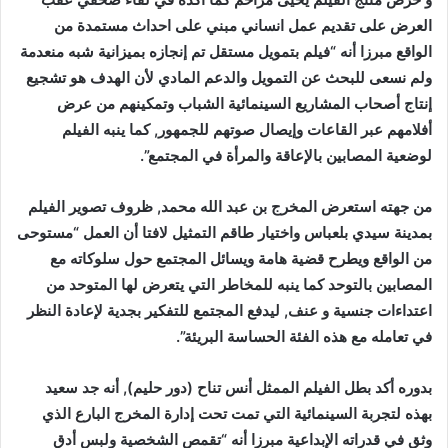
العرض على تقديم عمل انساني مبني على احداث مستمدة من
الواقع مبرزا أنه “فيلم بتمويل مستقل تم إنجازه بميزانية شبه منعدمة
ولم نسعى للبحث عن التمويل والدعم المادي لأن الهدف هو تشجيع
إنتاج أصحاب المشاريع السينمائية الشباب وتمكينهم من عرض
أفلامهم عبر القاعات وإيصال صوتهم للجمهور, كما ينبه الفيلم
لوضعية المصابين بالإعاقة والمرأة في المجتمع”.
من جهته استعرض المخرج بن عبد الله محمد, ظروف تصوير الفيلم
بمدينة سيدي بلعباس واختيار طاقم التمثيل لافتا أن العمل “مستوحى
من الواقع ويطرح قضية هامة ويسائل المجتمع حول سلوكاته مع
المصابين بالتوحد كما ينبه للمخاطر التي يتعرض لها المتوحد من
اعتداءات جنسية و عنف, ليدفع المجتمع للتفكير بجدية لإعادة النظر
في تعامله مع هذه الفئة الحساسة البريئة”.
بدوره أكد بطل الفيلم الممثل أنس تناح (دور حليم), أنه جد سعيد
بهذه لتجربة السينمائية التي تمت تحت إدارة المخرج البارع الذي
وثق في قدراته الإبداعية مبرزا أنه “تقمص الشخصية ولبس أدق