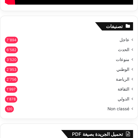
تصنيفات
عاجل
7٬894
الحدث
6٬582
منوعات
3٬520
الوطني
2٬953
الرياضة
2٬756
الثقافة
1٬997
الدولي
1٬878
Non classé
120
تحميل الجريدة بصيغة PDF