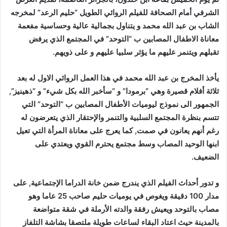
الشرفي أمام الصحافة للفيلم الروائي الطويل “حليم الرعد” لمخرجه
الشاب بن عبد الله محمد و يتناول بجمالية عالية وحساسية مفعمة
معاناة الاطفال المصابين ب “التوحد” في المجتمع الذي يرفض
تقبلهم ويتنمر عليهم ما يؤثر سلبيا عليهم و على ذويهم.
يأخذ المخرج بن عبد الله محمد في هذا العمل الروائي الاول له بعد
ثلاثة أفلام قصيرة وهي “برمودا” و “سأخبر الله بكل شيء” و “ذهينيز”,
الجمهور الى نموذج ليوميات الأطفال المصابين ب “التوحد” التي
تتسم بنظرة المجتمع السلبية والتنمر والإحتقار الذي يتعرضون له
رغم أنهم يعانون في صمت, كما يعرج على معاناة المرأة التي تعيل
ابنها الوحيد المصاب وسط مجتمع يحترم القوي ويعتدي على
الضعيف.
و تدور أحداث الفيلم الذي يندرج ضمن خانة الدراما الإجتماعية, على
مدار 100 دقيقة ويغوص في يوميات حليم صاحب 25 عاما وهو
مصاب بالتوحد ويعيش رفقة والدته الأرملة في شقة متواضعة
بالمدينة حيث اعتاد البقاء لساعات طويلة ملتصقا بشاشة التلفاز