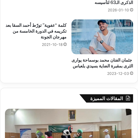
الذكرى الـ63 لتأسيسه
2026-01-10
كلمة “عفوية” تورّط أحمد السقا بعد
تكريمه في الدورة الخامسة من
مهرجان الجونة
2021-10-18
جثمان الفنان محمد بوسماحة يوارى
الثرى بمقبرة الضاية بسيدي بلعباس
2023-12-03
المقالات المميزة
جيجل:
سح
انطلاق
قرع
فعاليات
الد
المخيم
الت
الصيفي
لأب