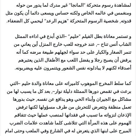
لمشاهدة رسوم متحركة “المانجا” غير مدرك لما يدور من حوله
ومنغمس في عالمه الخاص ولكنه حساس ويسعى دائما أن يكون مثل
قدوته, شخصية الرسوم المتحركة “هزيم الرعد” ليحمي كل الضعفاء.
و تستمر معاناة بطل الفيلم “حليم” –الذي أبدع في اداءه الممثل
الشاب أنس تناح –, عند خروجه للعب خارج المنزل أين يعاني من
تنمر الصغار والكبار على حد سواء لجهلهم طبيعة مرضه كما أنه
يرفض أن يصبح رجلا و يفضل اللعب مع الأطفال الذين يعتبرهم
أصدقاء لكنهم لا يبادلونه نفس الشعور ويتنمرون عليه ويضربونه.
كما سلط المخرج الموهوب كاميراته على معاناة والدة حليم –التي
برعت في تقمص دورها الممثلة دليلة نوار–, بعد كل ما يسبب لها من
مشاكل مع الجيران وأبناء الحي وهو يدافع عن نفسه, حيث بدورها
تعمل منظفة وتتعرض للتحرش من طرف مسؤولها لكنها ترفض
الإذعان لنزواته ما تسبب في فقدانها لمنصب عملها حيث تتفاقم
الهموم على هذه المرأة التي تتلاشى كلما شاهدت علامات الضرب
المبرح على ابنها الذي يتعرض له في الشارع وفي الملعب وحتى امام