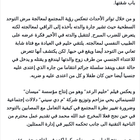
باب شقتها.
و من خلال تواتر الأحداث تنعكس رؤية المجتمع لمعالجة مرض التوحد
السطحية حيث تشير جارة والدته بأخذه إلى الراقي لمعالجته لكنه
يتعرض للضرب المبرح, لتتقبل والدته في الأخير فكرة عرضه على
الطبيب النفسي لمعالجته. يلتقي حليم في العيادة مع فتاة شابة
تعاني من التوحد أيضا ويقع في حبها, لكن يكتشف أنها تتعرض
للاعتداء الجنسي من طرف زوج والدتها ليندفع و يقتله و يدخل في
حالة عنف وينفذ سلسلة جرائم انتقاما من جاره الذي إعتدى عليه
جنسيا أيضا حين كان طفلا و كل من اعتدى عليه و ضربه.
و يعكس فيلم “حليم الرعد” وهو من إنتاج مؤسسة “ميسان”
للسينمائي يحي مزاحم وتوزيع شركة “م دي سيني” دلالات إجتماعية
وضرورة تغيير نظرة المجتمع في كيفية التعامل مع المصابين بالتوحد
في حين نجح فعلا المخرج عبد الله محمد في تقديم عمل محترم من
الناحية التقنية الى جانب تحكمه الكبير في إدارة الممثلين.
و حرص منتج الفيلم يحيى مزاحم كما اكده في لقاء صحفي عقب