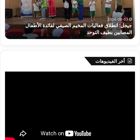
لفائدة
إفري
الأطفال
وك
المصابين
الك
2026-08-03
جيجل: انطلاق فعاليات المخيم الصيفي لفائدة الأطفال
س
بطيف
يوم
المصابين بطيف التوحد
ي
التوحد
الخ
بال
أخر الفيديوهات