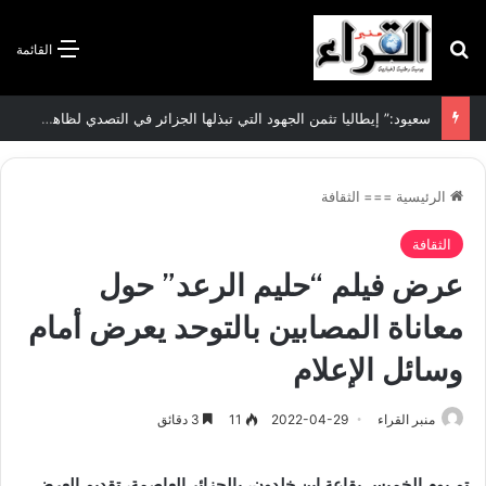
بحث عن
القائمة
الاتفاقية الأممية بشأن تغير المناخ :الجزائر تودع مساهمتها الوطنية المحددة لسنة 2026
الرئيسية
===
الثقافة
الثقافة
عرض فيلم “حليم الرعد” حول
معاناة المصابين بالتوحد يعرض أمام
وسائل الإعلام
منبر القراء
2022-04-29
11
3 دقائق
تم يوم الخميس بقاعة ابن خلدون، بالجزائر العاصمة، تقديم العرض