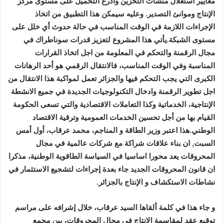
معايير استغلال منشآت التخزين وأذرع التحميل على مستوى مركز
الإنتاج وموانئ التصدير. وعليه سيمكن هذا التطبيق من اتخاذ
الإجراءات اللازمة في الوقت المناسب في حالة حدوث أي خلل على
مستوى الشبكة.يأتي هذا المشروع لتعزيز قدرات سوناطراك في
مجال الرقمنة والتحكم في المعلومة من اجل اتخاذ القرارات
المناسبة وفي الوقت المناسب، فالانتقال الرقمي هو أحد الرهانات
الكبرى التي يجب التحكم فيها والجزائر تعمل لمواكبة هذا الانتقال من
اجل تطوير الرقمنة وادخال التكنولوجيات الجديدة في جميع الانشطة
الإنتاجية، الخدماتية وكذا التعاملات الاقتصادية والتي تسعى الحكومة
القيام بها من أجل تحسين الخدمات العمومية وترقية الاقتصاد
الوطني.
هذا اعتبر وزير الطاقة و المناجم، محمد عرقاب، أول أمس
السبت, ان بناء علاقات شراكة مع شركات عالمية في مجال
المحروقات يعد محورا اساسيا في السياسة الطاقوية الوطنية، مذكرا
ان قانون المحروقات الجديد جاء بعدة إجراءات لتشجيع الاستثمار في
نشاطات الاستكشاف و الإنتاج بالجزائر.
و جاء هذا في كلمة ألقاها السيد عرقاب، خلال إشرافه على مراسم
توقيع عقد لمقاسمة الإنتاج في مجال المحروقات، بين مجمع