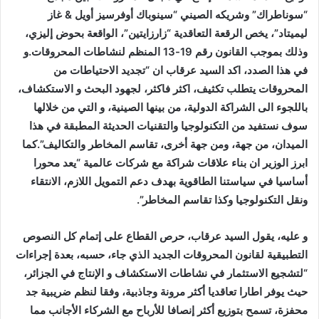
“سوناطراك” وشريكه الصيني “سينوباك أوفرسيز أويل & غاز
ليميتاد”، يخص الرقعة التعاقدية “زارزايتين”، الواقعة بحوض إليزي،
وذلك بموجب القانون رقم 19-13 المنظم لنشاطات المحروقات.و
في هذا الصدد، اكد السيد عرقاب ان “تجديد الاحتياطات من
المحروقات يتطلب تكثيف، اكثر فاكثر، لجهود البحث و الاستكشاف،
باللجوء الى الشراكة الدولية، من بينها الصينية، و التي من خلالها
سوف نستفيد من التكنولوجيا والتقنيات الحديثة المطبقة في هذا
الميدان، من جهة، ومن جهة أخرى، تقاسم المخاطر والتكاليف”.كما
ابرز الوزير ان بناء علاقات شراكة مع شركات عالمية “يعد محورا
أساسيا في سياستنا الطاقوية بهدف دعم التمويل اللازم، الانتقاء
ونقل التكنولوجيا وكذا تقاسم المخاطر”.
و عليه، يقول السيد عرقاب، حرص القطاع على إتمام كل النصوص
التطبيقية لقانون المحروقات الجديد الذي جاء، حسبه، بعدة إجراءات
“لتشجيع الاستثمار في نشاطات الاستكشاف و الإنتاج في الجزائر،
حيث يوفر اطارا تعاقديا أكثر مرونة وجاذبية، وفقا لنظم ضريبية جد
محفزة، تسمح بتوزيع أكثر إنصافا للأرباح مع الشركاء الأجانب مما