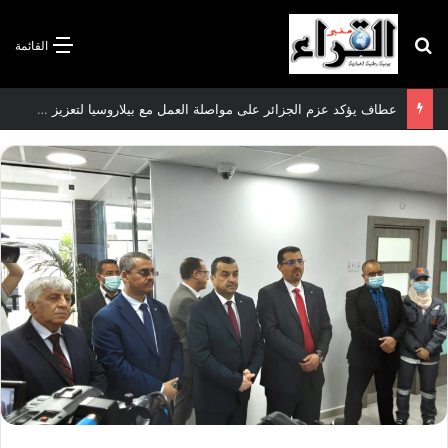
بحث عن
القائمة
سعيود يشدد على إلزامية استكمال جميع عمليات تعويض متضرري حرائق الغابات قبل نهاية شهر أوت