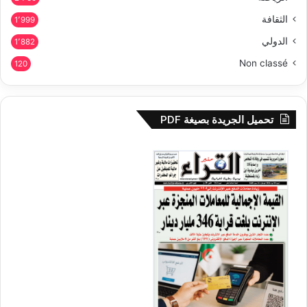
الثقافة
1٬999
الدولي
1٬882
Non classé
120
تحميل الجريدة بصيغة PDF