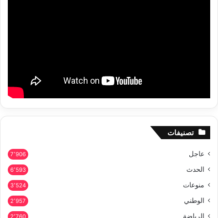
تصنيفات
عاجل
7٬906
الحدث
6٬593
منوعات
3٬524
الوطني
2٬957
الرياضة
2٬760