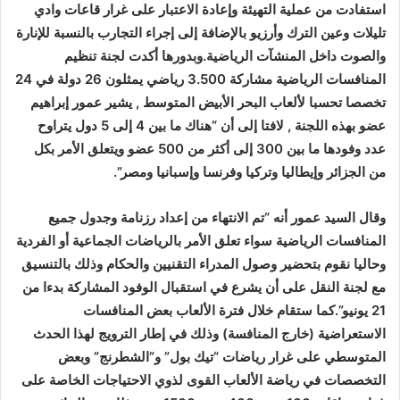
استفادت من عملية التهيئة وإعادة الاعتبار على غرار قاعات وادي
تليلات وعين الترك وأرزيو بالإضافة إلى إجراء التجارب بالنسبة للإنارة
والصوت داخل المنشآت الرياضية.وبدورها أكدت لجنة تنظيم
المنافسات الرياضية مشاركة 3.500 رياضي يمثلون 26 دولة في 24
تخصصا تحسبا لألعاب البحر الأبيض المتوسط , يشير عمور إبراهيم
عضو بهذه اللجنة , لافتا إلى أن “هناك ما بين 4 إلى 5 دول يتراوح
عدد وفودها ما بين 300 إلى أكثر من 500 عضو ويتعلق الأمر بكل
من الجزائر وإيطاليا وتركيا وفرنسا وإسبانيا ومصر”.
وقال السيد عمور أنه “تم الانتهاء من إعداد رزنامة وجدول جميع
المنافسات الرياضية سواء تعلق الأمر بالرياضات الجماعية أو الفردية
وحاليا نقوم بتحضير وصول المدراء التقنيين والحكام وذلك بالتنسيق
مع لجنة النقل على أن يشرع في استقبال الوفود المشاركة بدءا من
21 يونيو”.كما ستقام خلال فترة الألعاب بعض المنافسات
الاستعراضية (خارج المنافسة) وذلك في إطار الترويج لهذا الحدث
المتوسطي على غرار رياضات “تيك بول” و”الشطرنج” وبعض
التخصصات في رياضة الألعاب القوى لذوي الاحتياجات الخاصة على