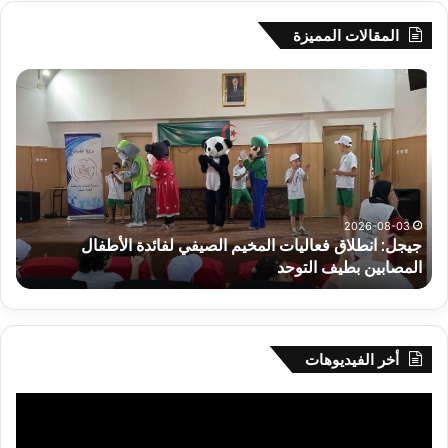
المقالات المميزة
سحب
قرعة
الدور
التمهيدي
لأبطال
إفريقيا
وكأس
الكونفدرالية
2026-08-03
لفائدة الأطفال
سحب قرعة الدور التمهيدي لأبطال إفريقيا 
يوم
يوم الخميس بالقاهرة
الخميس
بالقاهرة
أخر الفيديوهات