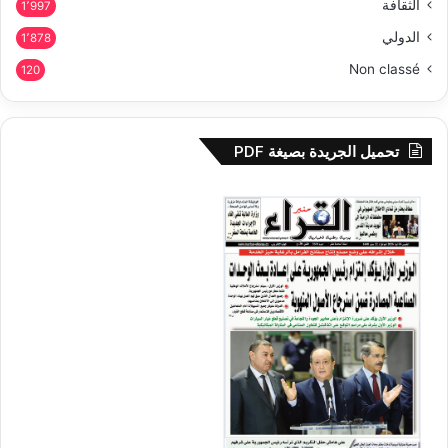
الثقافة
1٬997
الدولي
1٬878
Non classé
120
تحميل الجريدة بصيغة PDF