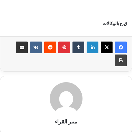
ق.ح/الوكالات
لينكدإن
بينتيريست
مشاركة عبر البريد
طباعة
منبر القراء