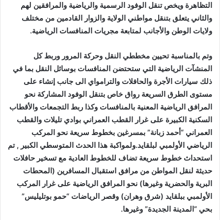
التظاهرة ويخص تنقل الوفود الرسمية والرياضية والمرافقين لهم
والثاني يتعلق بتنقل مواطني الولاية والزوار القادمين من مختلف
ولايات الوطن والأجانب لمتابعة مجريات المنافسات الرياضية.
وتم بالمناسبة تحيين مخططي النقل وحركة المرور وربط كل
المنشآت الرياضية التي ستحتضن المنافسات بوسائل النقل بما في
ذلك سيارات الأجرة والحافلات والترامواي الى جانب إنشاء على
مستوى الطرق السريعة رواق خاص بتنقل الوفود المشاركة نحو
المرافق الرياضية المعنية بالمنافسات وكذا ربط التجمعات والأقطاب
السكنية الكبيرة على غرار القطب العمراني بوادي تليلات والقطب
العمراني “أحمد زبانة” بمسرغين بخطوط سريعة نحو المركب
الرياضي الأولمبي لبلقايد.ولمواكبة هذا الحدث المتوسطي الكبير , تم
استحداث خطوط سريعة تضاف للخطوط العادية مع تسخير حافلات
حديثة لنقل المواطن من مرافق استقبال المسافرين (المحطات
البرية والحضرية وغيرها) نحو المرافق الرياضية على غرار المركب
الأولمبي ببلقايد (شرق وهران) وقصر الرياضات “حمو بوتليليس”
بحي “المدينة الجديدة” وغيرها.