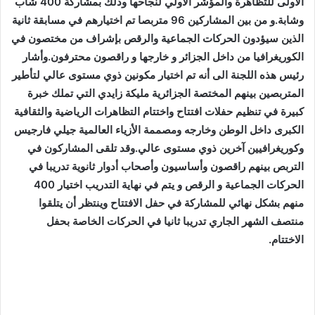
الأولى للتظاهرة والمؤشر الأولي لنجاحها وذلك بمشاركة 400 شاب
وشابة.و من بين المشاركين 96 متربصا تم اختيارهم في مسابقة ثانية
الذين سيؤدون الحركات الجماعية والرقص بإشراف من مختصون في
الكوريغرافيا من داخل الجزائر و خارجها و راقصون محترفون.وأشار
رئيس هذه اللجنة الى أنه تم اختيار مكونين ذوي مستوى عالي لتأطير
المتربصين بينهم المختصة الجزائرية مليكة زايدي التي تملك خبرة
كبيرة في تنظيم حفلات افتتاح واختتام التظاهرات الرياضية والثقافية
الكبرى داخل الوطن وخارجه ومصممة الأزياء العالمية جيلي فارجيس
وكوريغرافيين آخرين ذوي مستوى عالي.وقد تلقى المشاركون في
التربص بينهم راقصون وأساسيون وأصحاب أدوار ثانوية تدريبا في
الحركات الجماعية و الرقص و يتم في نهاية التدريب اختيار 400
منهم بشكل نهائي للمشاركة في حفل الافتتاح وينتظر أن يتلقوا
منتصف الشهر الجاري تدريبا ثانيا في الحركات الخاصة بحفل
الاختتام.