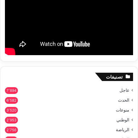
تصنيفات
عاجل
7٬894
الحدث
6٬582
منوعات
3٬520
الوطني
2٬953
الرياضة
2٬756