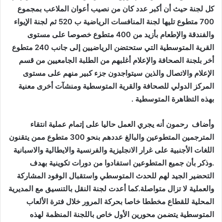
كل لجنة حيث أن أكبر عدد كان من نصيب أعوان الملاعب بمجموع
700 متطوع تليها لجنة المنافسات الرياضية ب 520 ثم لجنة الإيواء
والفندقة والإطعام بأزيد من 400 متطوع خصوصا على مستوى
القرية المتوسطية التي ستحتضن الرياضيين إلى جانب 240 متطوع
أخر بلجنة الصحافة والإعلام أغلبهم من الطلبة الجامعيين من قسم
الإعلام والاتصال والذين سيتواجدون جزء كبير منهم على مستوى
المركز الدولي للصحافة والقرية المتوسطية ومنشآت أخرى معنية
بهذه التظاهرة المتوسطية .
وأضاف رحمون أنه يجري العمل حاليا على إتمام عملية انتقاء
المترجمين المتطوعين والبالغ عددهم بنحو 300 متطوع ممن يتقنون
اللغات الأجنبية على غرار الانجليزية والفرنسية والايطالية والاسبانية
.وذكر بأن جميع المتطوعين استفادوا من دورات تكوينية بهدف
التحضير الجيد لهم للحدث المتوسطي واستقبال الوفود المشاركة
والعملية لا تزال متواصلة.كما أعدت لجنة النقل بالتنسيق مع المديرية
المحلية للقطاع مخططا خاصا بحركة المرور خلال فترة الألعاب
المتوسطية يتضمن محورين الأول خاص باللجنة المنظمة لهذه