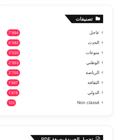
تصنيفات
عاجل
7٬894
الحدث
6٬582
منوعات
3٬520
الوطني
2٬953
الرياضة
2٬756
الثقافة
1٬997
الدولي
1٬878
Non classé
120
تحميل الجريدة بصيغة PDF