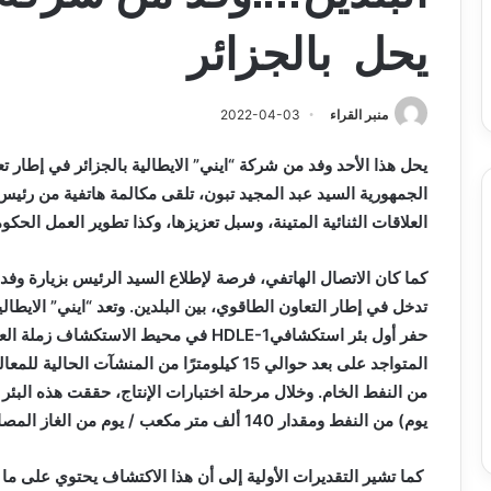
س
الدين
ب قرعة الدور التمهيدي لأبطال
2026-08-03
فدرالية
لكحل
يحل بالجزائر
ريقيا وكأس الكونفدرالية يوم الخميس
نادي وفاق سطيف يض
لقاهرة
الدين لكحل
ميس
اهرة
منبر القراء
2022-04-03
يحل هذا الأحد وفد من شركة “ايني” الايطالية بالجزائر في إطار ت
الجمهورية السيد عبد المجيد تبون، تلقى مكالمة هاتفية من رئيس 
العلاقات الثنائية المتينة، وسبل تعزيزها، وكذا تطوير العمل الحكو
كما كان الاتصال الهاتفي، فرصة لإطلاع السيد الرئيس بزيارة وفد ي
تدخل في إطار التعاون الطاقوي، بين البلدين. وتعد “ايني” الايط
حفر أول بئر استكشافي
HDLE-1
في محيط الاستكشاف زملة العر
المتواجد على بعد حوالي 15 كيلومترًا من المنشآ
يوم) من النفط ومقدار 140 ألف متر مكعب / يوم من الغاز المصاحب.