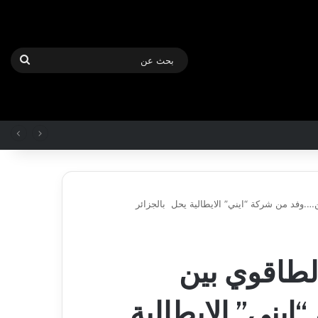
بحث
عن
ين….وفد من شركة “ايني” الايطالية يحل بالجزائر
بلدية
أرزيو
الطاقوي بين
بوهران
تخصص
فرق
يني” الايطالية
لترميم