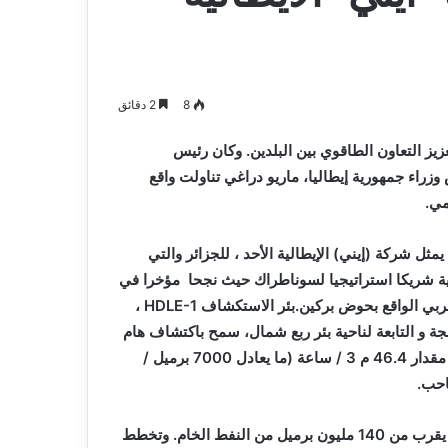
و
2026-08-03
صيانة
م المدافع شمس
بلدية أرزيو بوهران تخصص فرق لترميم
المدارس
و صيانة المدارس التربوية
التربوية
8
2 دقائق
عزيز التعاون الطاقوي بين البلدين. وكان رئيس
وزراء جمهورية إيطاليا، ماريو دراغي تناولت واقع
مي.
مثل شركة (إيني) الإيطالية الأحد ، للجزائر والتي
الية شريكا استراتيجيا لسوناطراك حيث نجحا مؤخرا في
بي الواقع بحوض بركين.بئر الاستكشاف
HDLE-1
،
ت الحالية للمعالجة و التابعة لناحية بئر ربع شمال، سمح باكتشاف هام
من النفط الخام. وخلال مرحلة اختبارات الإنتاج، حققت هذه البئر مقدار 46.4 م 3 / ساعة (ما يعادل 7000 برميل /
كما تشير التقديرات الأولية إلى أن هذا الاكتشاف يحتوي على ما يقرب من 140 مليون برميل من النفط الخام. وتخطط