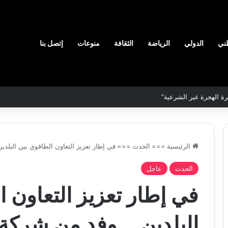
ني
الدولي
الرياضة
الثقافة
منوعات
إتصل بنا
رة الهجرة غير الشرعية”
الرئيسية
===
الحدث
===
في إطار تعزيز التعاون الطاقوي بين البلد
نادي
الحدث
عاجل
وفاق
في إطار تعزيز التعاون 
سطيف
هيدي
يضم
ال
المدافع
البلدين….وفد من شركة “ا
يا
شمس
2026-08-03