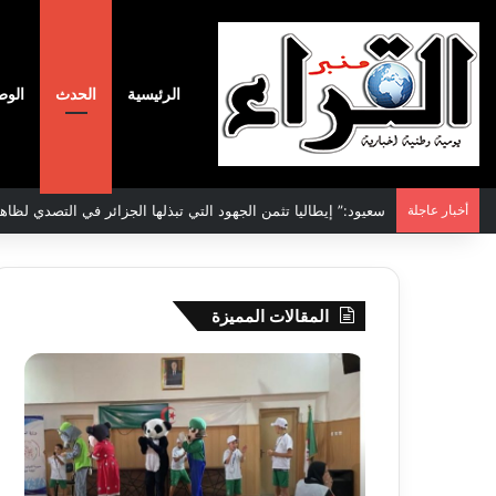
الرئيسية
الحدث
الوط
أخبار عاجلة
سعيود:” إيطاليا تثمن الجهود التي تبذلها الجزائر في التصدي لظاه
المقالات المميزة
جيجل:
سحب
انطلاق
قرعة
فعاليات
الدور
المخيم
التم
الصيفي
لأبط
لفائدة
إفريق