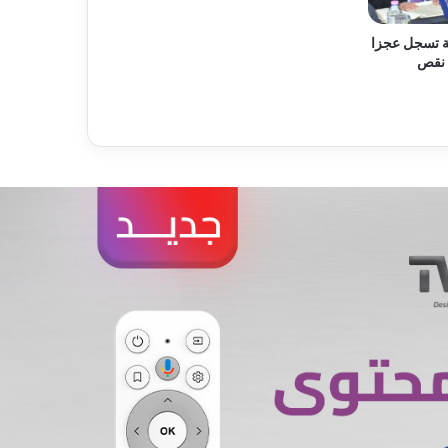
ثر من 900 بلدية تسجل عجزا
 نقص