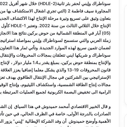
سوناطراك وإيني لحفر بئر ثانية(
HDLE-2
المجاورة سيف فاطمة 2 (التي تجري اشغال الاست
بتعاون وثيق على تسريع وتيرة مرحلة الإنتاج لهذا الاكتشاف الجد
الإنتاج خلال الثلاثي الثالث من سنة 2022. وتعتبر
HDLE-1
كأول 
(05) آبار في المنطقة الشمالية من حوض بركين.نتائج هذا الانجا
زملة العربي والتي ستسمح لسوناطراك وإيني بمواصلة استراتيجي
لضمان تثمين سريع لهذه الموارد الجديدة. وتأتي ثمار هذا التعاون 
سوناطراك و شريكها ايني تتعلقان بمجالات المحروقات والإنتقال 
قانون المحروقات 19-13 والذي يشكل معلما إضافيا يع
الإستراتيجي بين الشركتين في مجال الإنتقال الطاقوي بهدف تع
مجالات إنتاج الطاقة الشمسية، واستكشاف الليثيوم، وإنتاج الوقو
الرامية الى تخفيض البصمة الكربونية لجميع العمليات المرتبطة بإن
و قال الخبير الاقتصادي أمحمد حميدوش في هذا السياق إن الشر
الصادرات بالدرجة الأولى، خاصة في الظرف الحالي، في حين تأتي 
الأهمية.وأوضح حميدوش أن وفد الشركة الإيطالية “إيني” يزور الجز