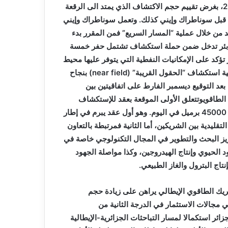
) خلال شهر أفريل 2022، بغرض تقييم حجم الاكتشاف الذي يمتد الى الرقعة
كشاف بها من قبل سوناطراك وإيني كذلك. وتعمل سوناطراك وإيني
يد من خلال عملية “المسار السريع” فمن المقرر بدء
بئر تدخل ضمن حملة استكشاف تشتمل حفر خمسة
ز تؤكد على الإمكانيات النفطية التي يتوفر عليها محيط
ة استكشاف “الحقول القريبة” (
near field
) بنجاح
بعد التوقيع ديسمبر الفارط على اتفاقيتين بين
الطاقويوتتعلق الأولى الموقعة بعقد للإستكشاف
والإنتاج بمنطقة حوض بركين، بمبلغ يقدر بـ1.4 مليار دولار ، لإنتاج 45000 برميل في اليوم. وهو أول عقد يبرم في إطار
زز العلاقة التقليدية بين الشريكين، أما الثانية فمرتبطة بالتعاون
زيز البحث والتطوير في المجال التكنولوجي خاصة في
د الحيوي وإنتاج الهيدروجين، وكذا مواصلة الجهود
تاج البترول والغاز الطبيعي.
يك الطاقوي الإيطالي يراهن على زيادة حجم
مجالات الاستثمار في الدرجة الثانية من
ائر استكمالا لمسار التباحثات الجزائرية-الإيطالية