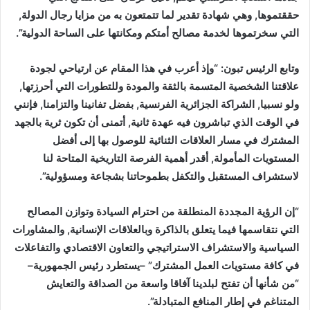
حققتموها, وهي شهادة تقدير لما تتمتعون به من مزايا رجال الدولة,
التي سخرتموها لخدمة مصالح أمتكم ومكانتها على الساحة الدولية”.
وتابع الرئيس تبون: “وإذ أعرب في هذا المقام عن ارتياحي لجودة
علاقتنا الشخصية المتسمة بالثقة والمودة وللتطورات التي أحرزتها,
ولو نسبيا, الشراكة الجزائرية الفرنسية, بفضل تفانينا والتزامنا, فإنني
في الوقت الذي تباشرون فيه عهدة ثانية, أتمنى أن تكون ثرية بالجهد
المشترك في مسار العلاقات الثنائية للوصول بها إلى أفضل
المستويات المأمولة, أقدر أهمية الفرصة التاريخية المتاحة لنا
لاستشراف المستقبل والتكفل بطموحاتنا بشجاعة ومسؤولية”.
“إن الرؤية المجددة المنطلقة من احترام السيادة وتوازن المصالح
التي نتقاسمها فيما يتعلق بالذاكرة وبالعلاقات الإنسانية, والمشاورات
السياسية والاستشراف الاستراتيجي والتعاون الاقتصادي والتفاعلات
في كافة مستويات العمل المشترك” –يستطرد رئيس الجمهورية–
“من شأنها أن تفتح لبلدينا آفاقا واسعة من الصداقة والتعايش
المتناغم في إطار المنافع المتبادلة”.