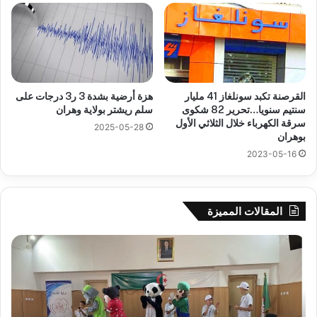
القرصنة تكبد سونلغاز 41 مليار
هزة أرضية بشدة 3 ر3 درجات على
سنتيم سنويا…تحرير 82 شكوى
سلم ريشتر بولاية وهران
سرقة الكهرباء خلال الثلاثي الأول
2025-05-28
بوهران
2023-05-16
المقالات المميزة
جيجل:
سح
انطلاق
قرع
فعاليات
الد
المخيم
الت
الصيفي
لأب
لفائدة
إفري