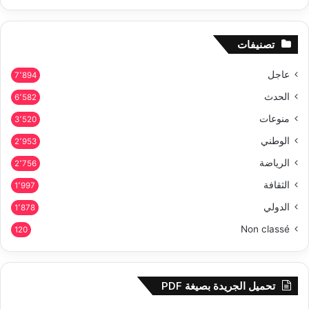
تصنيفات
عاجل
7٬894
الحدث
6٬582
منوعات
3٬520
الوطني
2٬953
الرياضة
2٬756
الثقافة
1٬997
الدولي
1٬878
Non classé
120
تحميل الجريدة بصيغة PDF