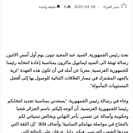
منبر القراء
2022-04-26
6
دقيقة واحدة
بعث رئيس الجمهورية, السيد عبد المجيد تبون, يوم
أول أمس
الاثنين,
رسالة تهنئة الى السيد ايمانويل ماكرون بمناسبة إعادة انتخابه رئيسا
للجمهورية الفرنسية, معربا عن أمله في أن تكون هذه العهدة “ثرية
بالجهد المشترك في مسار العلاقات الثنائية للوصول بها إلى أفضل
المستويات المأمولة”.
وجاء في رسالة رئيس الجمهورية: “يسعدني بمناسبة تجديد انتخابكم
رئيسا للجمهورية الفرنسية, أن أتوجه إليكم, باسم الجزائر شعبا
وحكومة وأصالة عن نفسي, بأحر التهاني وبخالص تمنياتي لكم
بالنجاح في مواصلة مهامكم السامية”.وأضاف قائلا: “إن الثقة التي
جددها الشعب الفرنسي فيكم, دليل عرفان على النتائج التي