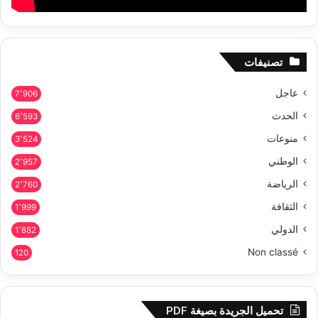
تصنيفات
عاجل
7٬906
الحدث
6٬593
منوعات
3٬524
الوطني
2٬957
الرياضة
2٬760
الثقافة
1٬999
الدولي
1٬882
Non classé
120
تحميل الجريدة بصيغة PDF