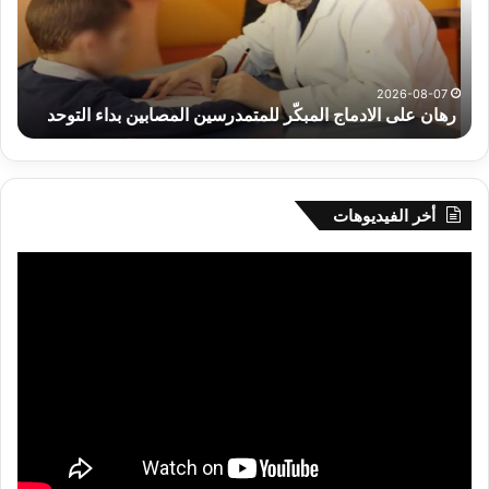
للمتمدرسين
جاه
المصابين
الق
بداء
وبر
التوحد
الس
و
،الم
2026-08-07
رهان على الادماج المبكّر للمتمدرسين المصابين بداء التوحد
،
وال
الك
تح
خدم
الم
أخر الفيديوهات