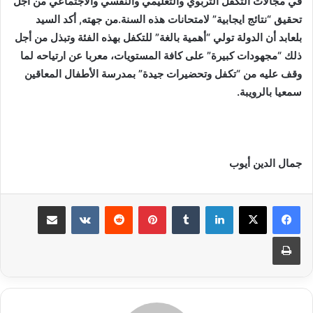
في مجالات التكفل التربوي والتعليمي والنفسي والاجتماعي من أجل
تحقيق “نتائج ايجابية” لامتحانات هذه السنة.من جهته, أكد السيد
بلعابد أن الدولة تولي “أهمية بالغة” للتكفل بهذه الفئة وتبذل من أجل
ذلك “مجهودات كبيرة” على كافة المستويات، معربا عن ارتياحه لما
وقف عليه من “تكفل وتحضيرات جيدة” بمدرسة الأطفال المعاقين
سمعيا بالرويبة.
جمال الدين أيوب
لينكدإن
بينتيريست
مشاركة عبر البريد
طباعة