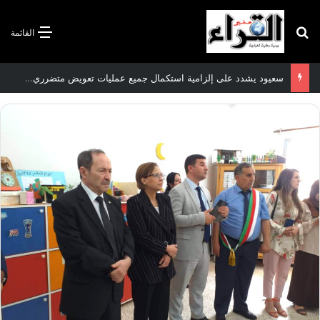
بحث عن
القائمة
سعيود يشدد على إلزامية استكمال جميع عمليات تعويض متضرري حرائق الغابات قبل نهاية شهر أوت