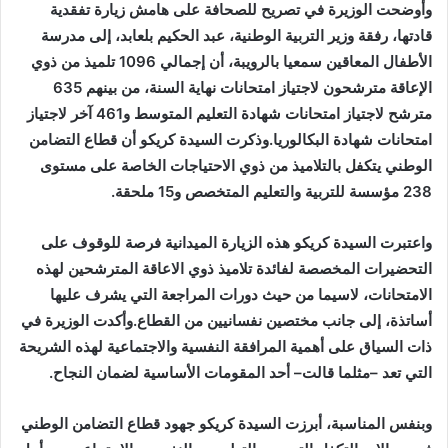
وأوضحت الوزيرة في تصريح للصحافة على هامش زيارة تفقدية
قادتها، رفقة وزير التربية الوطنية، عبد الحكيم بلعابد، إلى مدرسة
الأطفال المعاقين سمعيا بالرويبة، أن إجمالي 1096 تلميذ من ذوي
الإعاقة مترشحون لاجتياز امتحانات نهاية السنة، من بينهم 635
مترشح لاجتياز امتحانات شهادة التعليم المتوسط و461 آخر لاجتياز
امتحانات شهادة البكالوريا.وذكرت السيدة كريكو أن قطاع التضامن
الوطني يتكفل بالتلاميذ من ذوي الاحتياجات الخاصة على مستوى
238 مؤسسة للتربية والتعليم المتخصص و15 ملحقة.
واعتبرت السيدة كريكو هذه الزيارة الميدانية فرصة للوقوف على
التحضيرات المخصصة لفائدة تلاميذ ذوي الاعاقة المترشحين لهذه
الامتحانات، لاسيما من حيث دورات المراجعة التي يشرف عليها
أساتذة، إلى جانب مختصين نفسانيين من القطاع.وأكدت الوزيرة في
ذات السياق على أهمية المرافقة النفسية والاجتماعية لهذه الشريحة
التي تعد –مثلما قالت– أحد المقومات الأساسية لضمان النجاح.
وبنفس المناسبة، أبرزت السيدة كريكو جهود قطاع التضامن الوطني