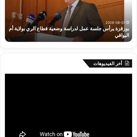
لدراسة
للم
وضعية
الم
قطاع
بداء
الري
الت
2026-08-07
بوزقزة يرأس جلسة عمل لدراسة وضعية قطاع الري بولاية أم
بولاية
البواقي
ر
أم
البواقي
أخر الفيديوهات