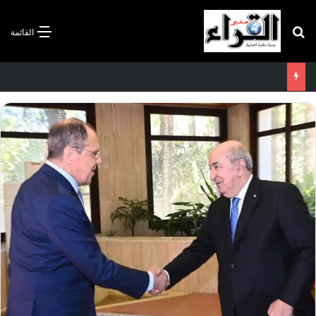
بحث عن
القائمة
سعيود يشدد على إلزامية استكمال جميع عمليات تعويض متضرري حرائق الغابات قبل نهاية شهر أوت