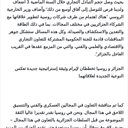
بحيث وصل حجم التبادل التجاري خلال السنة الماضية 3 أضعاف
ولدينا فرص للتوصل إلى آفاق أوسع من ذلك”.وأضاف وزير الخارجية
الروسي “هناك اهتمام من طرف شركات روسية لتطوير علاقاتها مع
الشركاء الجزائريين في مختلف المجالات. بما في ذلك الطاقة
والتعدين والاستكشاف والصيدلة. وكل هذه المسائل ستشكل جوهر
المناقشات قادمة للجنة الحكومية المشتركة للتعاون التجاري
والاقتصادي والعلمي والفني. والتي من المزمع عقدها في القريب
العاجل بالجزائر”.
الجزائر و روسيا تخططان
لإبرام وثيقة إستراتيجية جديدة تعكس
النوعية الجديدة لعلاقاتهما
كما تم مناقشة التعاون في المجالين العسكري والفني والتنسيق
اللاحق في هذا المجال. ونحن في روسيا نقدر تقديرا عاليا الثقة
الموضوعة من قبل السلطات الجزائرية بالتعاون في هذا المجال –
يضيف لافروف-وقال أن روسيا مستعدة حتى تقدم للجزائريين المزيد