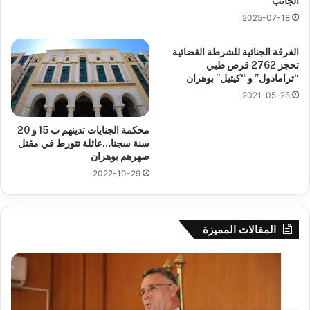
الجانب
2025-07-18
الفرقة الجنائية للشرطة القضائية
تحجز 2762 قرص طبي
“ترامادول” و “كيتيل” بوهران
2021-05-25
محكمة الجنايات تدينهم ب 15 و 20
سنة سجنا…عائلة تتورط في مقتل
صهرهم بوهران
2022-10-29
المقالات المميزة
بوزقزة
رها
يرأس
على
جلسة
الاد
عمل
المب