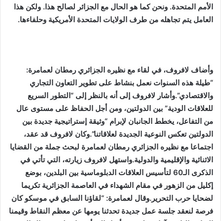
الأمم المتحدة. ونحن كما هو الحال مع الجزائر لصالح هذا. ولكن هذا
العامل يتم تجاهله من طرف الولايات المتحدة الأمريكية وحلفاءها.
وأضاف لافروف، في لقاء مع نظيره الجزائري رمطان لعمامرة:
“طيلة هذه السنوات نعمل بنشاط على تطوير التعاون التجاري
والاقتصادي”.وأشار لافروف إلى أنه بالنظر إلى “التطور السريع
للعلاقات الودية” بين الدولتين، ومن أجل الحفاظ على مستوى عال
من التفاعل، يخطط الجانبان لإبرام “وثيقة إستراتيجية جديدة بين
الدولتين تعكس النوعية الجديدة لعلاقاتنا”.وكان لافروف قد عقد،
اجتماعا مع نظيره الجزائري رمطان لعمامرة لبحث جملة من القضايا
الاثنائية والإقليمية والدولية.واستهل لافروف زيارته، التي تأتي في
الذكرى الـ60 لتأسيس العلاقات الدبلوماسية بين البلدين، بوضع
إكليل من الزهور في مقام الشهداء في العاصمة الجزائرية تكريما
لضحايا حرب التحرير.وقال لعمامرة: “لقاؤنا السابق في موسكو كان
فرصة لنعقد جلسة عمل جديدة تحدثنا يومها عن معظم النقاط وقيمنا