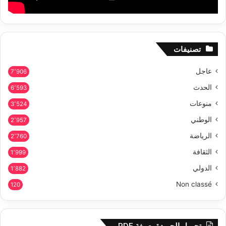
تصنيفات
عاجل
7٬906
الحدث
6٬593
منوعات
3٬524
الوطني
2٬957
الرياضة
2٬760
الثقافة
1٬999
الدولي
1٬882
Non classé
120
تحميل الجريدة بصيغة PDF