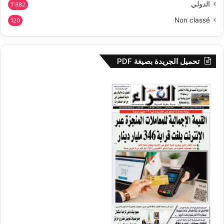
الدولي
1٬882
Non classé
120
تحميل الجريدة بصيغة PDF