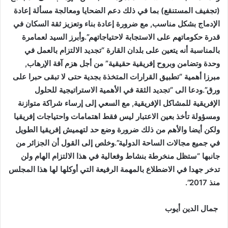
(تجفيف المستنقع) بما في ذلك دعم الضحايا ومعالجة مسألة إعادة
الإدماج بشكل مناسب, مع ضرورة إعادة بناء وتعزيز ثقة السكان في
قدرة حكوماتهم على الاستجابة لاحتياجاتهم”.وأبرز السيد لعمامرة
بالمناسبة أنه يتعين على بلدان القارة “تجديد الالتزام بالعمل في
وحدة وتضامن وبروح إفريقية حقيقية” من أجل هزم آفة الإرهاب,
مبرزا أهمية “تطبيق القرارات المتخذة بجدية حتى لا تبقى حبرا على
ورق”.ودعا الى “تجديد الثقة في الأهمية الاستراتيجية للحلول
الإفريقية للمشاكل الإفريقية, مع السعي إلى إرساء شراكة متوازنة
ومسؤولة تأخذ بعين الاعتبار ليس فقط اهتمامات واحتياجات إفريقيا
ولكن أيضا والأهم من ذلك ضرورة وضع حد لتهميش إفريقيا الطويل
في جميع مجالات الساحة الدولية”.وخلص إلى القول أن الجزائر من
جانبها “ستظل منخرطة بنشاط وفعالية في هذا الالتزام الهام ولن
تدخر جهدا في الاضطلاع بالمهمة الرفيعة التي أوكلها لها هذا المجلس
منذ 2017”.
جمال الدين أيوب