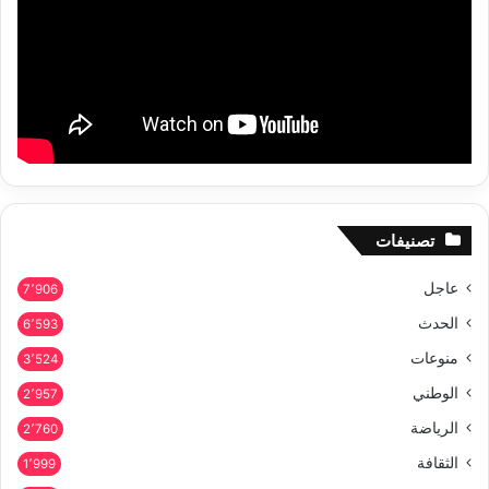
تصنيفات
عاجل
7٬906
الحدث
6٬593
منوعات
3٬524
الوطني
2٬957
الرياضة
2٬760
الثقافة
1٬999