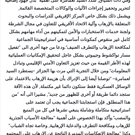
وفي ذات السياق, شدد السيد لعمامرة على أهمية “بذل جهود إضافية
لتحرير وتحفيز إجراءات الآليات والوكالات المتخصصة القائمة,
ويشمل ذلك بشكل خاص المركز الإفريقي للدراسات والبحوث
المتعلقة بالإرهاب وآلية الاتحاد الأفريقي للتعاون في مجال الشرطة
ولجنة خدمات الاستخبارات والأمن لتمكينهم من أداء مهامهم بشكل
كامل غير منقوص كمكونات أساسية في استراتيجيتنا الجماعية
لمكافحة الإرهاب والتطرف العنيف”.ودعا من جهة أخرى الى “تفعيل
مسار نواكشوط وجيبوتي بشكل عاجل لتحقيق الإمكانيات العملياتية
لهذه الأطر القيمة من حيث تعزيز التعاون الأمني الإقليمي وتبادل
المعلومات”.ومن خلال التجربة التي مرت بها الجزائر –يستطرد السيد
لعمامرة– “توصلنا أيضا إلى الإدراك بأن هزيمة الإرهاب بالاعتماد على
الوسائل العسكرية فقط ستكون دائما غير مكتملة, لأن هذه الآفة
ستجد دائما طريقة أو أخرى للظهور من جديد”, مشيرا الى أنه “من
هذا المنطلق, فإن استجابتنا الجماعية يجب أن تعتمد على
استراتيجية متكاملة وشاملة ينبغي نشرها في كل من المنبع
والمصب”.وأكد بهذا الخصوص على أهمية “معالجة الأسباب الجذرية
للإرهاب ومكافحة التطرف والدعاية الإرهابية, وخاصة تجاه الشباب”
وكذا “معالجة الانعكاسات المدمرة الناتجة عن الإرهاب على المجتمع