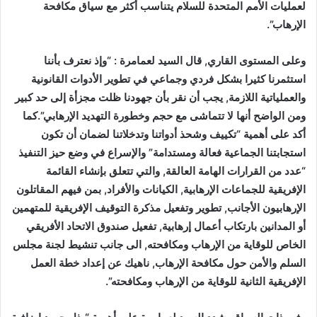
لعمليات الأمم المتحدة للسلام يتناسب أكثر مع سياق مكافحة
الإرهاب”.
وعلى المستوى القاري, قال السيد لعمامرة : “وإذ نعترف بأننا
استثمرنا كثيرا بشكل فردي وجماعي في تطوير الأدوات القانونية
والعملياتية اللازمة, يجب أن نقر بأن جهودنا ظلت مجزأة إلى حد كبير
ومن الواضح أنها لا تتماشى مع حجم وخطورة التهديد الإرهابي”.كما
أكد على أهمية “تكييف وشحذ أدواتنا وتدخلاتنا لضمان أن تكون
استجابتنا الجماعية فعالة ومستدامة” والإسراع في وضع حيز التنفيذ
“عدد من القرارات الهامة العالقة, والتي تتعلق بإنشاء القائمة
الإفريقية للجماعات الإرهابية, الكيانات والأفراد, بمن فيهم المقاتلون
الإرهابيون الأجانب, تطوير وتفعيل مذكرة التوقيف الإفريقية للمتهمين
أو المدانين بارتكاب أعمال إرهابية, تفعيل صندوق الاتحاد الأفريقي
الخاص للوقاية من الإرهاب ومكافحته, الى جانب تنشيط لجنة مجلس
السلم والأمن حول مكافحة الإرهاب, ناهيك عن إعداد خطة العمل
الإفريقية الثانية للوقاية من الإرهاب ومكافحته”.