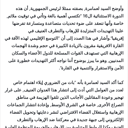
وأوضح السيد لعمامرة, بصفته ممثلا لرئيس الجمهورية, أن هذه
الدورة الاستثنائية ال16 “تكتسي أهمية بالغة وتأتي في توقيت ملائم,
خاصة وأنها تنعقد على ضوء تحديات متصاعدة ومتسارعة تفرضها
علينا التهديدات المتزايدة للإرهاب والتطرف العنيف في
إفريقيا”.وأشار في هذا الصدد إلى أن “التوسع الإقليمي لهذه الآفة في
القارة الافريقية مقرون بالزيادة الكبيرة في حجم وشدة الهجمات
الإرهابية التي تستهدف القوات المسلحة للدول الأعضاء والسكان
المدنيين, وهو ما يبرز بوضوح أننا نواجه أكثر التهديدات خطورة على
الأمن والاستقرار والتنمية في القارة”.
كما أكد السيد لعمامرة بأنه “بات من الضروري إيلاء اهتمام خاص
لعدد من العوامل التي أدت إلى انتشار هذا العدوان العنيف, على غرار
تهجير وعودة المقاتلين الأجانب الذين تلقوا الهزيمة في مناطق
الصراع الأخرى, خاصة في الشرق الأوسط, وإعادة انتشار الجماعات
الإرهابية واستغلال الفضاء الافتراضي لنشر دعايتها وتحويل الفضاء
الإلكتروني إلى جبهة جديدة في معركتنا ضد الإرهاب والتطرف
العنيف وكذا الروابط المتنامية بين الإرهاب والجريمة المنظمة العابرة