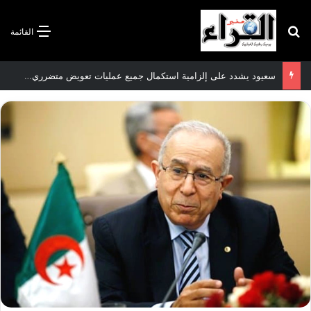
بحث عن
القائمة
سعيود يشدد على إلزامية استكمال جميع عمليات تعويض متضرري حرائق الغابات قبل نهاية شهر أوت