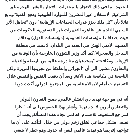
للحدود, بما في ذلك الاتجار بالمخدرات, الاتجار بالبشر, الهجرة غير
الشرعية, الاستغلال غير المشروع للموارد الطبيعية ودفع الفدية”.وتابع
قائلا بأن “كل ذلك يعزز قدرات الجماعات الإرهابية” دون “تجاهل الأثر
السلبي الناجم عن ظاهرة التغييرات غير الدستورية للحكومات من
حيث إضعاف المؤسسات العمومية (مؤسسات الدول) وتفاقم
المشهد الأمني الهش في العديد من البلدان, لاسيما في منطقة
الساحل والصحراء”.كما أكد وزير الشؤون الخارجية بأن الوقاية من
الإرهاب ومكافحته “يستدعيان منا درجة عالية من اليقظة والتعبئة
والتعاون”, مشيرا الى أن “الجزائر, وانطلاقا من تجربتها المريرة ولكن
الناجحة في مكافحة هذه الآفة, وبعد أن دفعت النفس والنفيس خلال
التسعينيات أمام لامبالاة قاسية من المجتمع الدولي, أكدت دوما
أنه في مواجهة تهديد ذي انتشار عالمي, يصبح التعاون الدولي
والتضامن أمرين لا بد منهما”.وأشار بهذا الخصوص الى أنه “نظرا
للتراجع الملحوظ للاهتمام العالمي تجاه هذه المسألة, يجب أن
نسعى بشكل جماعي لخلق زخم دولي من خلال التأكيد على أن ما
تواجهه إفريقيا هو تهديد عالمي ليس له حدود, وهو خطر لا ينبغي