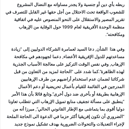
ربطه بأي دين أو جنسية ولا يجدر مساواته مع النضال المشروع
للشعوب الواقعة تحت الاحتلال من أجل حقها غير القابل للتصرف في
تقرير المصير والاستقلال على النحو المنصوص عليه في اتفاقية
منظمة الوحدة الأفريقية لعام 1999 حول الوقاية من الإرهاب
ومكافحته”.
وفي هذا الشأن, دعا السيد لعمامرة الشركاء الدوليين إلى “زيادة
مساعدتهم للدول الإفريقية الأعضاء, دعما لجهودهم في مكافحة
الإرهاب, وفي نفس الوقت التركيز على معالجة الأسباب الجذرية
لهذه الظاهرة”.كما شدد على “الحاجة لمزيد من التعاون من قبل
شركائنا لضمان عدم استخدام أراضيهم من طرف الإرهابيين
المدرجين في القائمة للقيام بأعمال تحريضية أو دعم الأعمال
الإرهابية بطريقة أو بأخرى ضد دول أخرى”.وتابع قائلا بأن هذا الأمر
“ينطبق على مسألة تجفيف منابع تمويل الإرهاب التي تتطلب تعاونا
دوليا أقوى بما يتماشى مع الإطار القانوني الحالي”, مبرزا أنه من
“الضروري أن تكون إفريقيا أكثر حزما في الدعوة الى الحاجة الملحة
لإجراء التعديلات والتحولات الضرورية بهدف تشكيل نموذج جديد