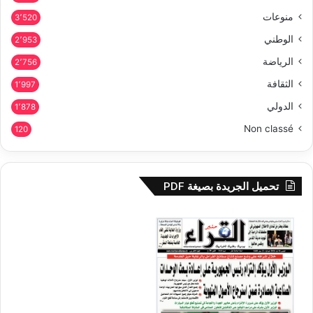
منوعات
3٬520
الوطني
2٬953
الرياضة
2٬756
الثقافة
1٬997
الدولي
1٬878
Non classé
120
تحميل الجريدة بصيغة PDF