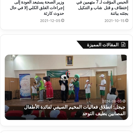
الحبس المؤقت لـ 7 متهمين في
وزير الصحة يستبعد العودة إلى
إختطاف و قتل شاب و التنكيل
إجراءات الغلق الكلي إلا في حال
بجثته بباتنة
حدوث كارثة
2021-12-05
2021-10-15
المقالات المميزة
جيجل:
سح
انطلاق
قرع
فعاليات
الد
المخيم
الت
الصيفي
لأب
لفائدة
إفري
الأطفال
وك
المصابين
الك
2026-08-03
جيجل: انطلاق فعاليات المخيم الصيفي لفائدة الأطفال
س
بطيف
يوم
المصابين بطيف التوحد
ي
التوحد
الخ
بال