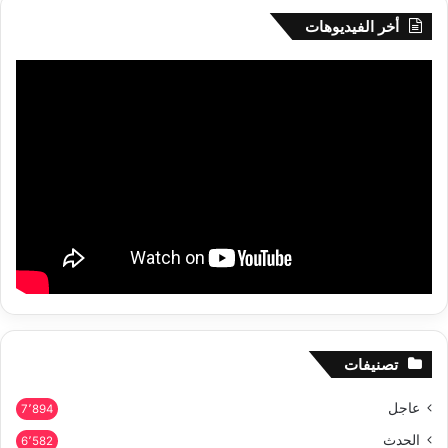
أخر الفيديوهات
تصنيفات
عاجل
7٬894
الحدث
6٬582