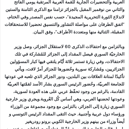
العربية والتحضيرات الجارية للقمة العربية المرتقبة يومي الفاتح
والثاني من نوفمبر المقبل بالجزائر تزامنا مع الذكرى الثامنة والستين
لاندلاع الثورة التحريرية
المجيدة”، حسب نفس المصدر.وفي الختام،
“اتفق الطرفان على مواصلة التشاور والتنسيق تحضيرا للاستحقاقات
المقبلة، الثنائية منها ومتعددة الأطراف”، وفق البيان.
وبالتزامن مع احتفالات الذكرى 60 لاستقلال الجزائر، وصل وزير
الخارجيّة السوري فيصل المقداد إلى الجزائر للمُشاركة في تلك
الاحتفالات، وفي زيارة تستمر ثلاثة أيّام يلتقي فيها كبار المسؤولين
الجزائريين، ومُشاركة سورية وحُضورها للجزائر أمرٌ لافت، ويأتي
تأكيدًا لمتانة العلاقات بين البلدين، ودور الجزائر الذي تلعبه في عودتها
للجامعة العربيّة، وحُضور الرئيس السوري بشار الأسد لقمّتها العربيّة
القادمة، بالرغم من وجود تحفّظ عربي على هذه العودة لسورية،
وعودتها لحضنها العربي، وهي أساس كُل العُروبة.ويجري وزير خارجية
السوري زيارة إلى الجزائر، بالتزامن مع وجود مجموعة من الوزراء
ورؤساء دول عربية وأجنبية. حيث التقى المقداد الرئيس التونسي و
أيضاً وزراء من بينهم وزير الخارجية الكوبي برونو رودريغير
بارييا.وقالت الخارجية السورية، إنّ المقداد أجرى لقاءات مع عدد من