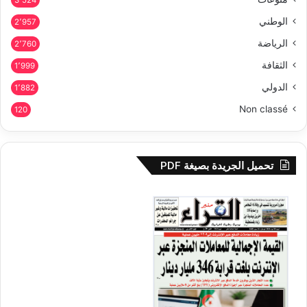
3٬524
الوطني
2٬957
الرياضة
2٬760
الثقافة
1٬999
الدولي
1٬882
Non classé
120
تحميل الجريدة بصيغة PDF