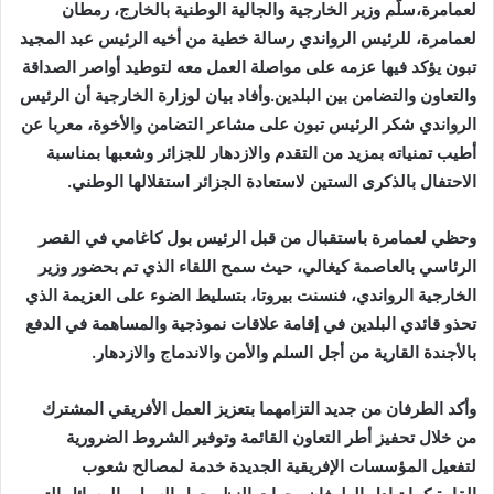
لعمامرة،سلّم وزير الخارجية والجالية الوطنية بالخارج، رمطان
لعمامرة، للرئيس الرواندي رسالة خطية من أخيه الرئيس عبد المجيد
تبون يؤكد فيها عزمه على مواصلة العمل معه لتوطيد أواصر الصداقة
والتعاون والتضامن بين البلدين.وأفاد بيان لوزارة الخارجية أن الرئيس
الرواندي شكر الرئيس تبون على مشاعر التضامن والأخوة، معربا عن
أطيب تمنياته بمزيد من التقدم والازدهار للجزائر وشعبها بمناسبة
الاحتفال بالذكرى الستين لاستعادة الجزائر استقلالها الوطني.
وحظي لعمامرة باستقبال من قبل الرئيس بول كاغامي في القصر
الرئاسي بالعاصمة كيغالي، حيث سمح اللقاء الذي تم بحضور وزير
الخارجية الرواندي، فنسنت بيروتا، بتسليط الضوء على العزيمة الذي
تحذو قائدي البلدين في إقامة علاقات نموذجية والمساهمة في الدفع
بالأجندة القارية من أجل السلم والأمن والاندماج والازدهار.
وأكد الطرفان من جديد التزامهما بتعزيز العمل الأفريقي المشترك
من خلال تحفيز أطر التعاون القائمة وتوفير الشروط الضرورية
لتفعيل المؤسسات الإفريقية الجديدة خدمة لمصالح شعوب