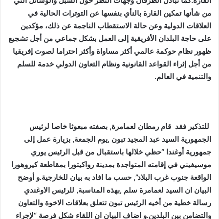
القارة.كما تبادل الطرفان وجهات النظر حول السبل والوسائل التي
من شأنها تمكين القارة بالنأي بنفسها عن التوترات الحالية في
العلاقات الدولية وعن حالة الاستقطاب الناجمة عن ذلك، مؤكدين
على حاجة البلدان الأفريقية إلى العمل بشكل جماعي من أجل تشجيع
ظهور نظام حوكمة عالمي أكثر مساواة وأكثر احتراما لصوت إفريقيا
من أجل إثراء القواعد القانونية ونظام التعاون الدولي خدمة للسلم
والتنمية في العالم.
للتذكير فقد قام رمطان لعمامرة, بصفته مبعوثا خاصا لرئيس
الجمهورية السيد عبد المجيد تبون ,يوم الجمعة, بزيارة عمل إلى
جمهورية أوغندا “حظي خلالها باستقبال من قبل الرئيس يوري
موسيفيني في إقامته المتواجدة بمدينة رواكيتورا بمقاطعة كيروهورا
الواقعة جنوب غرب البلاد”, حسب ما افاد به بيان للخارجية.و أوضح
البيان ان السيد لعمامرة سلم ,بهذه المناسبة, للرئيس الاوغندي
رسالة خطية من أخيه الرئيس تبون تتعلق بعلاقات الاخوة والتعاون
والتضامن بين البلدين.و اضاف البيان ان اللقاء شكل فرصة “لإجراء