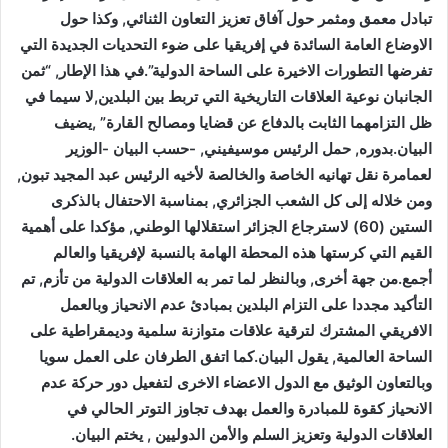
تبادل معمق ومثمر حول آفاق تعزيز التعاون الثنائي, وكذا حول
الاوضاع العامة السائدة في إفريقيا على ضوء التحديات الجديدة التي
تفرضها التطورات الاخيرة على الساحة الدولية”.في هذا الإطار, “ثمن
الجانبان نوعية العلاقات التاريخية التي تربط بين البلدين,لا سيما في
ظل التزامهما الثابت بالدفاع عن قضايا ومصالح القارة” ,يضيف
البيان.بدوره, حمل الرئيس موسيفيني, -حسب البيان -الوزير
لعمامرة نقل تهانيه الخاصة والخالصة لأخيه الرئيس عبد المجيد تبون,
ومن خلاله إلى كل الشعب الجزائري, بمناسبة الاحتفال بالذكرى
الستين (60) لاسترجاع الجزائر استقلالها الوطني, مؤكدا على أهمية
القيم التي كرستها هذه المحطة الهامة بالنسبة لإفريقيا والعالم
أجمع.من جهة أخرى, وبالنظر لما تمر به العلاقات الدولية من تأزم, تم
التأكيد مجددا على التزام البلدين بمبادئ عدم الانحياز وبالعمل
الافريقي المشترك لترقية علاقات متوازنة سلمية وديمقراطية على
الساحة العالمية, يقول البيان.كما اتفق الطرفان على العمل سويا
وبالتعاون الوثيق مع الدول الاعضاء الاخرى لتفعيل دور حركة عدم
الانحياز كقوة للمبادرة والعمل بهدف تجاوز التوتر الحالي في
العلاقات الدولية وتعزيز السلم والأمن الدوليين , يختم البيان.