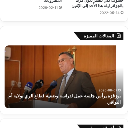
خسوف كلي للقمر يكون مرئيا
المشروبات
بالجزائر ليلة هذا الأحد إلى الإثنين
2026-02-11
2022-05-14
المقالات المميزة
بوزقزة
رها
يرأس
على
جلسة
الاد
عمل
المب
لدراسة
للم
وضعية
الم
قطاع
بداء
الري
الت
2026-08-07
بوزقزة يرأس جلسة عمل لدراسة وضعية قطاع الري بولاية أم
بولاية
البواقي
ر
أم
البواقي