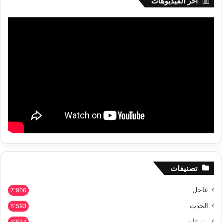
أخر الفيديوهات
تصنيفات
عاجل
7٬906
الحدث
6٬593
منوعات