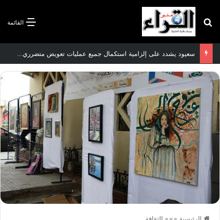
بحث عن
القائمة
سعيود يشدد على إلزامية استكمال جميع عمليات تعويض متضرري حرائق الغابات قبل نهاية شهر أوت
الرئيسية
===
الثقافة