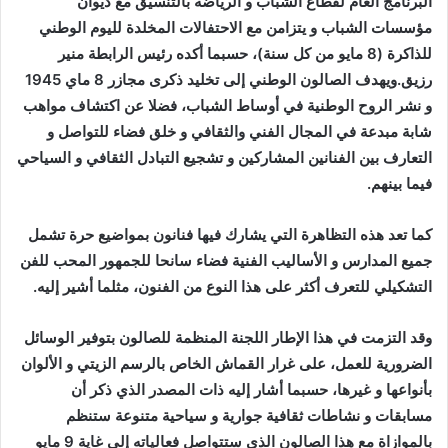
البرنامج العام لقطاع الشباب و الرياضة بالتنسيق مع ديوان
مؤسسات الشباب و يتزامن مع الاحتفالات المخلدة لليوم الوطني
للذاكرة (8 مايو من كل سنة)، حسبما أكده رئيس الرابطة منير
رزيق.ويهدف الصالون الوطني إلى تخليد ذكرى مجازر 8 ماي 1945
و نشر الروح الوطنية في أوساط الشباب، فضلا عن اكتشاف مواهب
شابة مبدعة في المجال الفني والثقافي و خلق فضاء للتواصل و
التعارف بين الفنانين المشاركين و تشجيع التبادل الثقافي و السياحي
فيما بينهم.
كما تعد هذه التظاهرة التي يشارك فيها فنانون بمواضيع حرة تشمل
جميع المدارس و الأساليب الفنية فضاء سانحا للجمهور المحب للفن
التشكيلي للتعرف أكثر على هذا النوع من الفنون، مثلما أشير إليه.
وقد التزمت في هذا الإطار اللجنة المنظمة للصالون بتوفير الوسائل
الضرورية للعمل، على غرار القماش الخاص بالرسم الزيتي و الألوان
بأنواعها و غيرها، حسبما أشار إليه ذات المصدر الذي ذكر أن
مسابقات و نشاطات ثقافية جوارية و سياحية متنوعة ستنظم
بالموازاة مع هذا الصالون الذي ستتواصل فعالياته إلى غاية 9 مايو