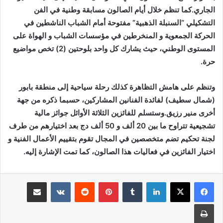
الجاري.كما تنظم خلال أيام الصالون مسابقة وطنية في الفن
التشكيلي “السنبلة الذهبية” مفتوحة أمام الشباب الناشطين في
الحركة الجمعوية و المنخرطين في مؤسسات الشباب و الهواة على
المستوى الوطني، حيث يشارك كل واحد بلوحتين (2) تخص مواضيع
حرة.
وتنظم على هامش التظاهرة كذلك رحلة سياحية إلى منطقة بابور
(شمال سطيف) لفائدة الفنانين المشاركين، حسبما ذكره من جهة
أخرى منير رزيق.وستسلم للفائزين الثلاثة الأوائل جوائز مالية
تشجيعية تتراوح ما بين 20 ألف و 50 ألف دج بعد اختيارهم من طرف
لجنة تحكيم تضم متخصصين في المجال تقوم بتقييم الأعمال الفنية و
اختيار الفائزين في فعاليات هذا الصالون، كما تمت الإشارة إليه.
لينكدإن
بينتيريست
مشاركة عبر البريد
طباعة