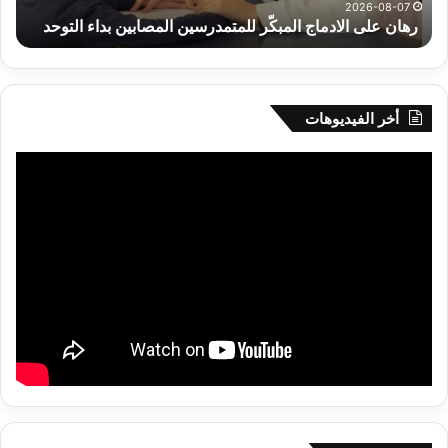
و
،الم
2026-08-07
رهان على الادماج المبكّر للمتمدرسين المصابين بداء التوحد
،
وال
الك
تح
خدم
الم
أخر الفيديوهات