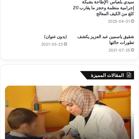
سيدي بلعباس :الإطاحة بشبكة
إجرامية منظمة وحجز ما يقارب 20
كلغ من الكيف المعالج
2025-04-01
شقيق ياسمين عبد العزيز يكشف
(بدون عنوان)
تطورات حالتها
2021-05-23
2021-07-25
المقالات المميزة
رهان
وال
على
سي
الادماج
بلع
المبكّر
يؤك
للمتمدرسين
جاه
المصابين
الق
بداء
وبر
التوحد
الس