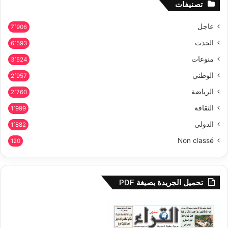
تصنيفات
عاجل
7٬906
الحدث
6٬593
منوعات
3٬524
الوطني
2٬957
الرياضة
2٬760
الثقافة
1٬999
الدولي
1٬882
Non classé
120
تحميل الجريدة بصيغة PDF