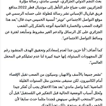
بعث النجم الدولي الجزائري، عيسى ماندي، رسالة مؤثرة
للجزائريين عقب ضياع حلم التأهل إلى مونديال قطر 2022.مدافع
فريق فياريال الإسباني نشر رسالة مُطولة على حسابه الرسمي في
موقع التواصل الاجتماعي “تويتر” أمسية الخميس.حيث قال:”بعد هذا
الوقت الصعب والخسارة القاسية أتوجه بالشكر إلى الشعب
الجزائري على كل الرسائل والدعم الغير مشروط وسأبتعد لفترة عن
وسائط التواصل الاجتماعي”.
كما أضاف:”أنا حزين جدا لعدم إسعادكم وتحقيق الهدف المنشود رغم
كل المجهودات المبذولة، إنها خيبة كبيرة لنا عدم تمثيلكم في المحفل
العالمي”.
“نشعر جميعا بالأسف والانهيار، وسيكون من الصعب تقبل الإقصاء
أمام الكاميرون، لكن سنبقى متحدين مثل السنوات القليلة
الماضية”.كما واصل ماندي:”بعد هذا الاخفاق يجب أن نُفكر جيدا
ونُحلل أسباب الوضعية الحالية قبل التفكير في المُستقبل”.قبل أن
يختم:”المنتخب الوطني سينهض مُجددا مثلما حدث سابقا لأن
الشعب الجزائري يستحق ذلك، تحيا الجزائر .