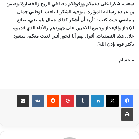
شعب، شكرا على دعمكم ووقوفكم معنا في الربح والخسارة”.وضمن
بن عيادة رسالته المؤثرة، بتوجيه الشكر للناخب الوطني جمال
بلماضي حيث كتب : “أريد أن أشكر كذلك جمال بلماضي، صانع
الإنجاز والإعجاز وجميع اللاعبين على جهودهم والأداء الذي قدموه
خلال هذه التصفيات. أقول لهم أنا فخور أنني لعبت معكم، سنعود
بأكثر قوة بإذن الله”.
م.حسام
لينكدإن
بينتيريست
مشاركة عبر البريد
طباعة