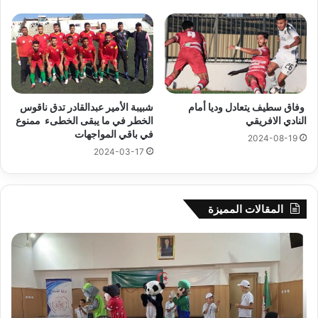
وفاق سطيف يتعادل وديا أمام
شبيبة الأمير عبدالقادر تدق ناقوس
النادي الافريقي
الخطر في ما يبقى الخطىء ممنوع
في باقي المواجهات
2024-08-19
2024-03-17
المقالات المميزة
جيجل:
سح
انطلاق
قرع
فعاليات
الد
المخيم
الت
الصيفي
لأب
لفائدة
إفري