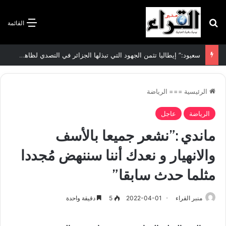
بحث عن
القائمة
سعيود:” إيطاليا تثمن الجهود التي تبذلها الجزائر في التصدي لظاهرة الهجرة غير الشرعية”
الرئيسية
===
الرياضة
الرياضة
عاجل
ماندي :”نشعر جميعا بالأسف
والانهيار و نعدك أننا سننهض مُجددا
مثلما حدث سابقا”
منبر القراء
2022-04-01
5
دقيقة واحدة