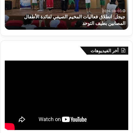
الأطفال
وك
المصابين
الك
2026-08-03
جيجل: انطلاق فعاليات المخيم الصيفي لفائدة الأطفال
س
بطيف
يوم
المصابين بطيف التوحد
ي
التوحد
الخ
بال
أخر الفيديوهات