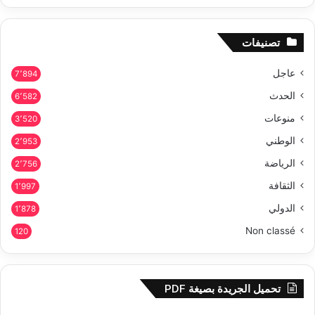
تصنيفات
عاجل
7٬894
الحدث
6٬582
منوعات
3٬520
الوطني
2٬953
الرياضة
2٬756
الثقافة
1٬997
الدولي
1٬878
Non classé
120
تحميل الجريدة بصيغة PDF