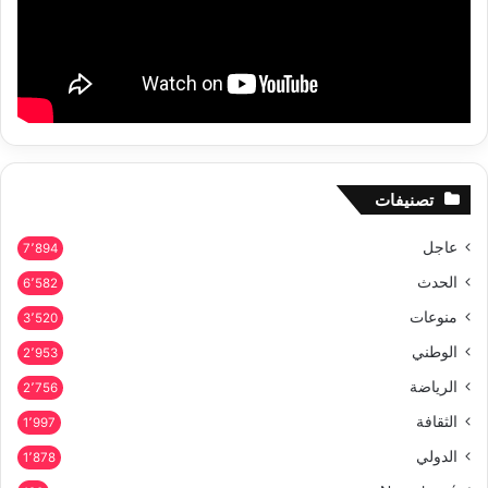
تصنيفات
عاجل
7٬894
الحدث
6٬582
منوعات
3٬520
الوطني
2٬953
الرياضة
2٬756
الثقافة
1٬997
الدولي
1٬878