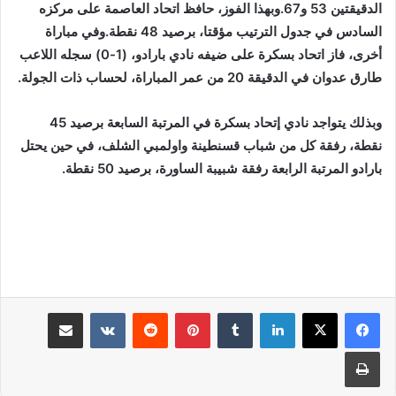
الدقيقتين 53 و67.وبهذا الفوز، حافظ اتحاد العاصمة على مركزه
السادس في جدول الترتيب مؤقتا، برصيد 48 نقطة.وفي مباراة
أخرى، فاز اتحاد بسكرة على ضيفه نادي بارادو، (1-0) سجله اللاعب
طارق عدوان في الدقيقة 20 من عمر المباراة، لحساب ذات الجولة.
وبذلك يتواجد نادي إتحاد بسكرة في المرتبة السابعة برصيد 45
نقطة، رفقة كل من شباب قسنطينة واولمبي الشلف، في حين يحتل
بارادو المرتبة الرابعة رفقة شبيبة الساورة، برصيد 50 نقطة.
لينكدإن
بينتيريست
مشاركة عبر البريد
طباعة