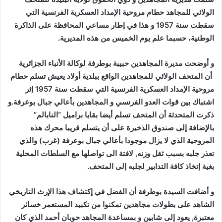
الولائي للمجاهد حطام مروحية الإمداد العسكرية الفرنسية التي
سقطت سنة 1957 و هذا في إطار مساعي المحافظة على الذاكرة
الوطنية، حسبما علم يوم الخميس من هذه المديرية.
و أوضحت مديرة المجاهدين حبيبة بوطرفة لوكالة الأنباء الجزائرية
أن المتحف الولائي للمجاهدين الواقع ببلدية أولاد يعيش تسلم حطام
مروحية الإمداد العسكرية الفرنسية التي سقطت سنة 1957 إثر
اشتباك بين قوات العدو الفرنسي و المجاهدين بأعالي جبال بوعرفة.و
ذكرت المتحدثة أن المتحف تسلم أيضا بقايا براميل “النابالم”
بالإضافة إلى صندوق الذخيرة على أن يتسلم قريبا محرك هذه
المروحية الذي لا يزال موجودا بأعالي جبال بوعرفة (غرب) والذي
تعذر جلبه بسبب ثقل وزنه, لافتة الى تواصلها مع السلطات المحلية
بغية إتخاذ كافة التدابير لجلبه إلى المتحف.
و أضافت السيدة بوطرفة أن الفضل في إكتشاف هذا الإرث التاريخي
الشاهد على بطولات مجاهدين تمكنوا من تكبيد المستعمر خسائر
معتبرة, يعود إلى شابين و بمساعدة المجاهد حوبان أحمد الذي كان