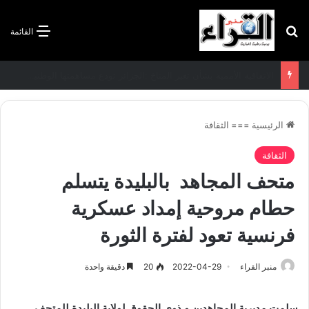
بحث عن
القائمة
الاتفاقية الأممية بشأن تغير المناخ :الجزائر تودع مساهمتها الوطنية المحددة لسنة 2026
الرئيسية
===
الثقافة
الثقافة
متحف المجاهد بالبليدة يتسلم
حطام مروحية إمداد عسكرية
فرنسية تعود لفترة الثورة
منبر القراء
2022-04-29
20
دقيقة واحدة
سلمت مديرية المجاهدين و ذوي الحقوق لولاية البليدة للمتحف