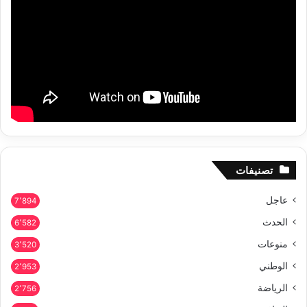
تصنيفات
عاجل
7٬894
الحدث
6٬582
منوعات
3٬520
الوطني
2٬953
الرياضة
2٬756