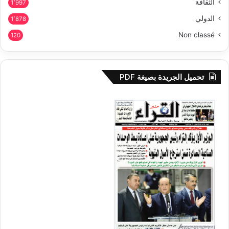
الثقافة
1٬997
الدولي
1٬878
Non classé
120
تحميل الجريدة بصيغة PDF