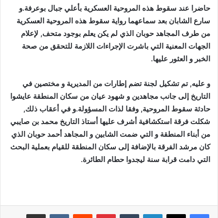
حاضرا عند سقوط هذه المروحية العسكرية بأعلي جبال بوعرفة.و
سارع الشابان بعد سماعهما رواية سقوط هذه المروحية العسكرية
من طرف المجاهد حوبان الذي لم يكن يعلم بوجود متحف, لإعلام
الجهات المعنية التي باشرت الإجراءات اللازمة للتحقق من صحة
الخبر و العثور عليها.
و عليه, تم تشكيل لجنة تضم إطارات من المديرية و مختصين في
التاريخ إلى جانب مجاهدين و شهود عيان من سكان المنطقة عايشوا
حادثة سقوط المروحية, وفقا لذات المسؤولة.و في أعقاب ذلك,
شكلت فرقة استكشافية أشرف عليها أستاذ التاريخ محمد بن صايبي
من أبناء المنطقة و التي ضمت الشابين و المجاهد أحمد حوبان الذي
كان مرشد الفرقة بالإضافة إلى سكان المنطقة للقيام بعملية البحث
التي دامت قرابة سنة ليجدوا حطام الطائرة.
لينكدإن
بينتيريست
مشاركة عبر البريد