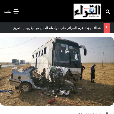
بحث عن
القائمة
سعيود يشدد على إلزامية استكمال جميع عمليات تعويض متضرري حرائق الغابات قبل نهاية شهر أوت
الرئيسية
===
الحدث