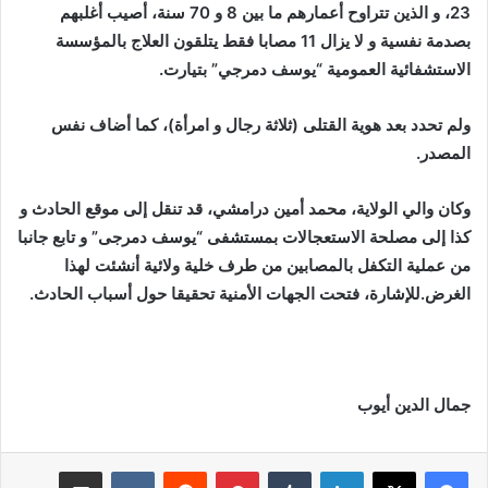
23، و الذين تتراوح أعمارهم ما بين 8 و 70 سنة، أصيب أغلبهم
بصدمة نفسية و لا يزال 11 مصابا فقط يتلقون العلاج بالمؤسسة
الاستشفائية العمومية “يوسف دمرجي” بتيارت.
ولم تحدد بعد هوية القتلى (ثلاثة رجال و امرأة)، كما أضاف نفس
المصدر.
وكان والي الولاية، محمد أمين درامشي، قد تنقل إلى موقع الحادث و
كذا إلى مصلحة الاستعجالات بمستشفى “يوسف دمرجى” و تابع جانبا
من عملية التكفل بالمصابين من طرف خلية ولائية أنشئت لهذا
الغرض.للإشارة، فتحت الجهات الأمنية تحقيقا حول أسباب الحادث.
جمال الدين أيوب
لينكدإن
بينتيريست
مشاركة عبر البريد