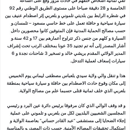
لقي ثمانية أشخاص حتفهم في حادث مرور وقع على الساعة
الخامسة و 28 دقيقة صباحا على مستوى الطريق الوطني رقم 92
في شطره الرابط بين بلديتي تلموني و بلعربي إثر اصطدام عنيف بين
سيارة سياحية و حافلة تعمل على خط حاسي مسعود – تلمسان.و
حسب مصالح الحماية المدنية فإن المتوفين كانوا محصورين داخل
السيارة و كلهم من جنس ذكر تتراوح أعمارهم بين 17 و 42 سنة.و
أشار المصدر إلى أنه تم تجنيد 35 عونا بمختلف الرتب تحت إشراف
المدير الولائي المقدم بريشي خالد و تسخير 3 شاحنات نجدة و 6
سيارات إسعاف لعملية التدخل.
هذا و تنقل والي ولاية سيدي بلعباس مصطفى ليماني يوم الخميس
إلى مكان وقوع حادث الاصطدام بين حافلة و سيارة سياحية بمنطقة
بلعربي الذي خلف ثمانية قتلى حسبما علم من مصالح الولاية.
و قد وقف الوالي الذي كان مرفوقا برئيس دائرة عين البرد و رئيسي
المجلسين الشعبيين البلديين لكل من بلعربي و تلموني على عملية
إجلاء الضحايا إلى مستشفى “عبد القادر حساني” بعاصمة الولاية و
استكمال تحقيقات المصالح الأمنية, حسب ذات المصدر.و بالمناسبة