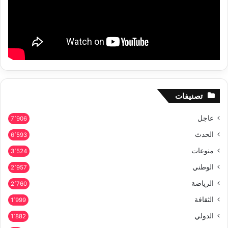
تصنيفات
عاجل
7٬906
الحدث
6٬593
منوعات
3٬524
الوطني
2٬957
الرياضة
2٬760
الثقافة
1٬999
الدولي
1٬882