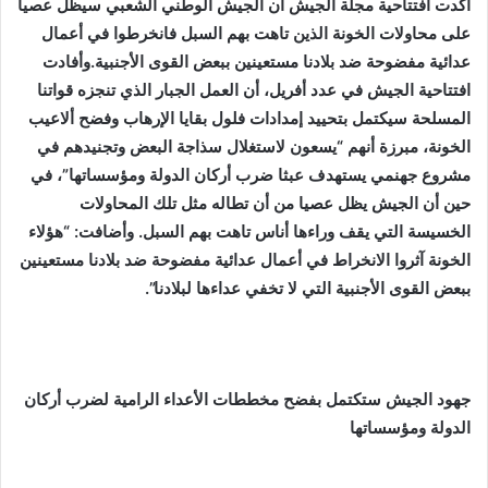
أكدت افتتاحية مجلة الجيش أن الجيش الوطني الشعبي سيظل عصيا
على محاولات الخونة الذين تاهت بهم السبل فانخرطوا في أعمال
عدائية مفضوحة ضد بلادنا مستعينين ببعض القوى الأجنبية.وأفادت
افتتاحية الجيش في عدد أفريل، أن العمل الجبار الذي تنجزه قواتنا
المسلحة سيكتمل بتحييد إمدادات فلول بقايا الإرهاب وفضح ألاعيب
الخونة، مبرزة أنهم “يسعون لاستغلال سذاجة البعض وتجنيدهم في
مشروع جهنمي يستهدف عبثا ضرب أركان الدولة ومؤسساتها”، في
حين أن الجيش يظل عصيا من أن تطاله مثل تلك المحاولات
الخسيسة التي يقف وراءها أناس تاهت بهم السبل. وأضافت: “هؤلاء
الخونة آثروا الانخراط في أعمال عدائية مفضوحة ضد بلادنا مستعينين
ببعض القوى الأجنبية التي لا تخفي عداءها لبلادنا”.
جهود الجيش ستكتمل بفضح مخططات الأعداء الرامية لضرب أركان
الدولة ومؤسساتها