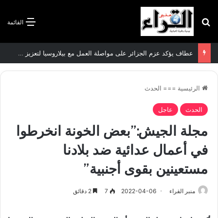
بحث عن
القائمة
الرئيسية
===
الحدث
الحدث
عاجل
مجلة الجيش:”بعض الخونة انخرطوا
في أعمال عدائية ضد بلادنا
مستعينين بقوى أجنبية”
منبر القراء
2022-04-06
7
2 دقائق