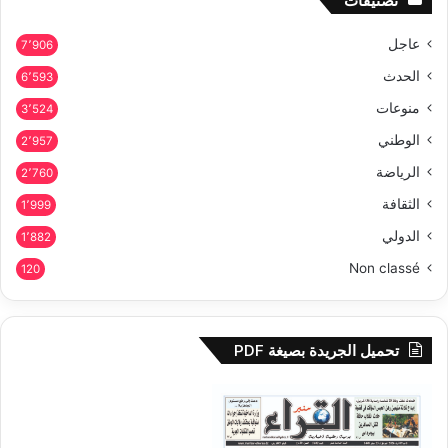
تصنيفات
عاجل
7٬906
الحدث
6٬593
منوعات
3٬524
الوطني
2٬957
الرياضة
2٬760
الثقافة
1٬999
الدولي
1٬882
Non classé
120
تحميل الجريدة بصيغة PDF