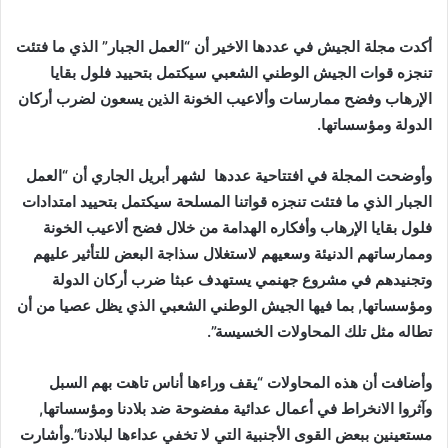
أكدت مجلة الجيش في عددها الاخير أن “العمل الجبار” الذي ما فتئت
تنجزه قوات الجيش الوطني الشعبي سيكتمل بتحييد فلول بقايا
الإرهاب وفضح ممارسات وألاعيب الخونة الذين يسعون لضرب أركان
الدولة ومؤسساتها.
وأوضحت المجلة في افتتاحية عددها لشهر أبريل الجاري أن “العمل
الجبار الذي ما فتئت تنجزه قواتنا المسلحة سيكتمل بتحييد امتدادات
فلول بقايا الإرهاب وأفكاره الهدامة من خلال فضح ألاعيب الخونة
وممارساتهم الدنيئة وسعيهم لاستغلال سذاجة البعض للتأثير عليهم
وتجنيدهم في مشروع جهنمي يستهدف عبثا ضرب أركان الدولة
ومؤسساتها, بما فيها الجيش الوطني الشعبي الذي يظل عصيا من أن
تطاله مثل تلك المحاولات الخسيسة”.
وأضافت أن هذه المحاولات “يقف وراءها أناس تاهت بهم السبل
وآثروا الانخراط في أعمال عدائية مفضوحة ضد بلادنا ومؤسساتها,
مستعينين ببعض القوى الأجنبية التي لا تخفي عداءها لبلادنا”.وأشارت