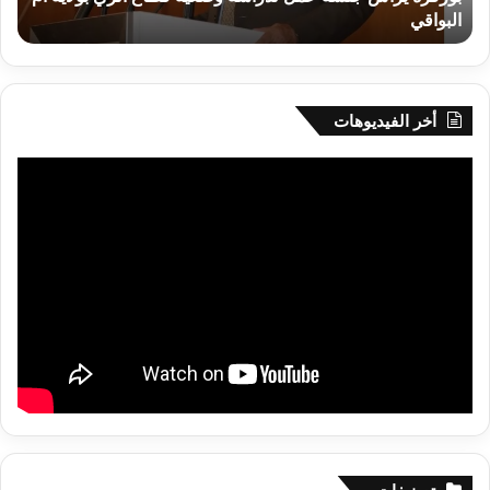
البواقي
ر
أم
البواقي
أخر الفيديوهات