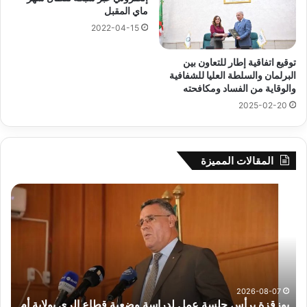
ماي المقبل
2022-04-15
توقيع اتفاقية إطار للتعاون بين
البرلمان والسلطة العليا للشفافية
والوقاية من الفساد ومكافحته
2025-02-20
المقالات المميزة
بوزقزة
رها
يرأس
على
جلسة
الاد
عمل
المب
لدراسة
للم
وضعية
الم
قطاع
بداء
الري
الت
2026-08-07
بوزقزة يرأس جلسة عمل لدراسة وضعية قطاع الري بولاية أم
بولاية