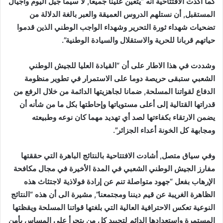
كما أكدت الافتتاحية أنه “يتعين علينا جميعا, لا سيما جيل اليوم وأجيال
المستقبل, أن نستلهم الدروس العميقة والعبر بالغة الدلالة من
تضحيات شهداء ثورة التحرير وشهداء الواجب الوطني الذين قدموا
حياتهم قربانا للحرية والاستقلال والسيادة الوطنية”.
وشددت في هذا الاطار على أن “القيادة العليا للجيش الوطني
الشعبي ستبقى حريصة دوما على الاستمرار في تطوير منظومة
الدفاع لقواتنا المسلحة, ضمانا لجاهزيتها الدائمة من خلال الرفع من
قدراتها القتالية إلى أعلى مستوياتها وإحاطتها بكل ما من شأنه أن
يضمن الارتقاء بكفاءتها لصد أي تهديد مهما كان نوعه وطبيعته
ومجابهة كل الخونة أعداء الجزائر”.
وفي سياق متصل, أشادت الافتتاحية بالنتائج الباهرة التي حققتها
مفارز الجيش الوطني الشعبي في المدة الأخيرة في مجال مكافحة
الإرهاب بفعل “جهود متواصلة تنم عن إرادة فولاذية لاجتثاث هذه
الظاهرة الغريبة عن قيم ديننا ومجتمعنا”, مشيرة الى أن هذه “النتائج
النوعية تعكس الاحترافية العالية التي بلغتها قواتنا المسلحة ويقظتها
المستمرة واستعدادها الدائم لتحييد كل من يتجرأ على المساس بأمن