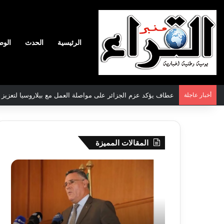
الرئيسية
الحدث
الوط
أخبار عاجلة
سعيود يشدد على إلزامية استكمال جميع عمليات تعويض متضرري ح
المقالات المميزة
بوزقزة
رها
يرأس
على
جلسة
الادم
عمل
المبك
لدراسة
للمت
وضعية
المص