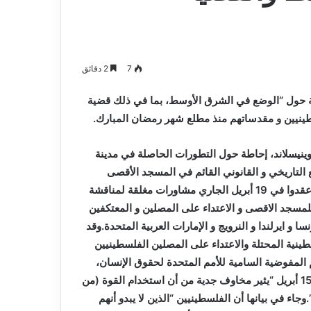
يعلن
كد جاهزية
2026-08-07
اعتزاله
ن ،المياه
بطل إفريقيا مع “الخضر” مهدي
عن
ت خدمة المواطن
طاهرات يعلن اعتزاله عن عمر 36 عاما
عمر
36
7
2 دقائق
عاما
وحة حول “الوضع في الشرق الأوسط، بما في ذلك قضية
طينيين و مقدساتهم منذ مطلع شهر رمضان المبارك.
نيسلاند، إحاطة حول التطورات الحاصلة في مدينة
التاريخي و القانوني القائم في المسجد الأقصى
وكان أعضاء مجلس الأمن قد عقدوا في 19 أبريل الجاري مشاورات مغلقة لمناقشة
لمسجد الاقصى و الاعتداء على المصلين و المعتكفين
بطلب من الصين و فرنسا و ايرلندا و النرويج و الإمارات العربية المتحدة.وقد
سطينية المحتلة والاعتداء على المصلين الفلسطينيين
المفوضية السامية للأمم المتحدة لحقوق الإنسان،
رافينا شامداساني، أن سلوك قوات الأمن الصهيونية لا سيما في 15 أبريل “يثير مخاوف جدية من أن استخدام القوة (من
ء في بيانها أن الفلسطينيين “الذين لا يبدو أنهم