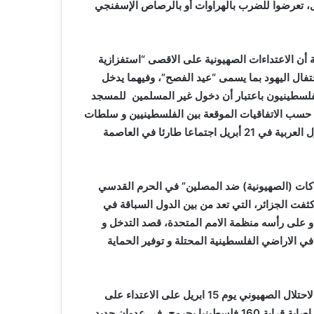
ل، تعرضوا للضرب بالهراوات أو بالرصاص الإسفنجي
 أن الاعتداءات الصهيونية على الاقصى “استفزازية
تفال اليهود بما يسمى “عيد الفصح”، وفيهما يدخل
فلسطينيون باعتبار أن دخول غير المسلمين للمسجد
 حسب الاتفاقيات الموقعة بين الفلسطينيين و سلطات
الاحتلال.وأمام هذا العدوان الصهيوني المتجدد، عقدت جامعة الدول العربية في 21 أبريل اجتماعا طارئا في العاصمة
هاكات (الصهيونية) ضد المصلين” في الحرم القدسي
فت الجزائر، التي تعد من بين الدول السباقة في
 و على رأسه منظمة الامم المتحدة، قصد التدخل و
 الاراضي الفلسطينية المحتلة و توفير الحماية
وتشهد الأراضي الفلسطينية توترا شديدا على خلفية إقدام قوات الاحتلال الصهيوني يوم 15 ابريل على الاعتداء على
المصلين و المعتكفين في المسجد الاقصى المبارك، ما أسفر عن اصابة قرابة 160 فلسطينيا بجروح، في عدوان جديد