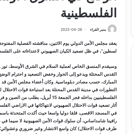
وبرامج
والي سيدي بلعباس يؤ
2026-08-07
الفلسطينية
حد
السكن
ان على الادماج المبكّر للمتمدرسين
القطاعات وبرامج السك
،المياه
مصابين بداء التوحد
والمشاريع الكبرى تح
والمشاريع
الكبرى
منبر القراء
2022-04-26
تحت
خدمة
يعقد مجلس الأمن الدولي يوم الاثنين، مناقشته الفصلية المفت
المواطن
لسطين”، في ظل تصعيد الكيان الصهيوني لاعتداءاته على الفلس
وسيقدم المنسق الخاص لعملية السلام في الشرق الأوسط، تور وي
القدس المحتلة ويدعو إلى الحوار وخفض التصعيد و احترام الوضع 
المبارك، حسب مصادر
دبلوماسية.
التطورات في مدينة القدس المحتلة بعد استباحة قوات الاحتلال ل
الفلسطينيين بداخله فجر الجمعة 15 أبريل، 
أثار تصعيد قوات الاحتلال الصهيوني لانتهاكاتها في الاراضي الفل
في المسجد الاقصى، قلقا دوليا واسعا حيث أكدت المتحدثة باسم 
طرف قوات الاحتلال) كان واسع الانتشار وغير ضروري وعشوائي”.وجا