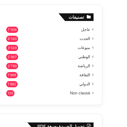
تصنيفات
عاجل
7٬906
الحدث
6٬593
منوعات
3٬524
الوطني
2٬957
الرياضة
2٬760
الثقافة
1٬999
الدولي
1٬882
Non classé
120
تحميل الجريدة بصيغة PDF