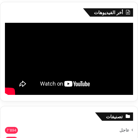
أخر الفيديوهات
تصنيفات
عاجل
7٬894