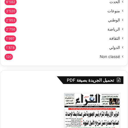
الحدث
6٬582
منوعات
3٬520
الوطني
2٬953
الرياضة
2٬756
الثقافة
1٬997
الدولي
1٬878
Non classé
120
تحميل الجريدة بصيغة PDF