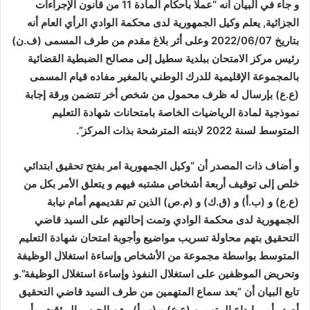
و جاء في البيان أنه “عملا بأحكام المادة 11 من قانون الإجراءات
الجزائية, يعلم وكيل الجمهورية لدى محكمة الوادي الرأي العام أنه
بتاريخ 2022/06/07 وعلى أثر بلاغ مقدم من طرف المسمى (ف.ن)
رئيس مركز الامتحان ببلدية سطيل إلى مصالح الضبطية القضائية
بالمجموعة الإقليمية للدرك الوطني بالمغير مفاده قيام المسمى
(ع.ع) بإرسال له ظرف محمول من شخص أخر تتضمن ورقة إجابة
نموذجية لمادة الرياضيات الخاصة بامتحانات شهادة التعليم
المتوسط لسنة 2022 لابنته المترشحة بذات المركز”.
و أضاف ذات المصدر أن “وكيل الجمهورية امر بفتح تحقيق ابتدائي
خلص إلى توقيف أربعة أشخاص مشتبه فيهم و يتعلق الأمر بكل من
(ع.ع) و (ب.أ) و (ق.ك) و (م.ص) الذين تم تقديمهم أمام نيابة
الجمهورية لدى محكمة الوادي وتمت إحالتهم على السيد قاضي
التحقيق بتهم محاولة تسريب مواضيع وأجوبة امتحان شهادة التعليم
المتوسط بواسطة مجموعة من الأشخاص وإساءة استغلال الوظيفة
وتحريض الموظفين على استغلال النفوذ وإساءة استغلال الوظيفة”.و
تابع البيان أن “بعد سماع المتهمين من طرف السيد قاضي التحقيق
أصدر أمر بإيداع المتهمين (ع.ع) و (ب.أ) رهن الحبس المؤقت, وأمر