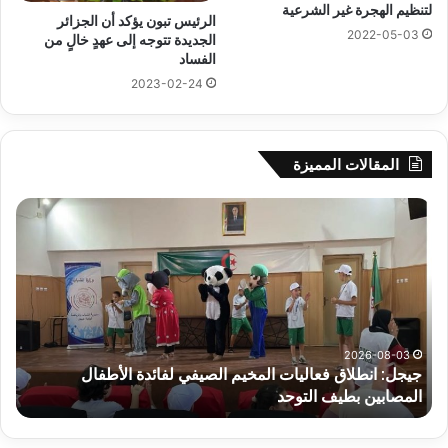
لتنظيم الهجرة غير الشرعية
الرئيس تبون يؤكد أن الجزائر
2022-05-03
الجديدة تتوجه إلى عهدٍ خالٍ من
الفساد
2023-02-24
المقالات المميزة
جيجل:
سح
انطلاق
قرع
فعاليات
الد
المخيم
الت
الصيفي
لأب
لفائدة
إفري
الأطفال
وك
المصابين
الك
2026-08-03
جيجل: انطلاق فعاليات المخيم الصيفي لفائدة الأطفال
س
بطيف
يوم
المصابين بطيف التوحد
ي
التوحد
الخ
بال