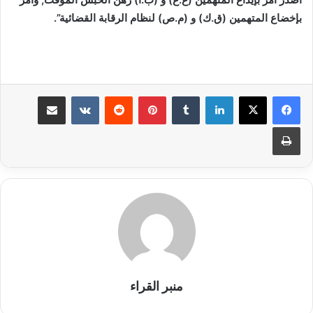
بإخضاع المتهمين (ق.ك) و (م.ص) لنظام الرقابة القضائية”.
لينكدإن
بينتيريست
مشاركة عبر البريد
طباعة
منبر القراء