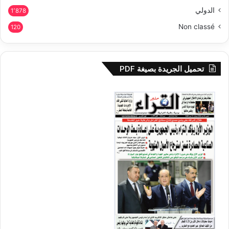
الدولي
1٬878
Non classé
120
تحميل الجريدة بصيغة PDF