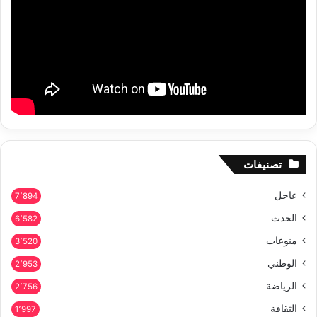
تصنيفات
عاجل
7٬894
الحدث
6٬582
منوعات
3٬520
الوطني
2٬953
الرياضة
2٬756
الثقافة
1٬997