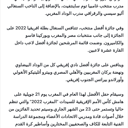
مدرب منتخب غامبيا توم ساينتفيت، بالإضافة إلى الناخب السنغالي
أليو سيسي والرقراقي مدرب الوداد المغربي.
وفي جائزة أفضل منتخب، تتنافس السنغال بطلة افريقيا 2022 على
الجائزة إلى جانب منتخبات مصر والمغرب وبوركينا فاسو
والكاميرون. وضمت قائمة المرشحين لجائزة أفضل لاعب داخل
القارة عشرة لاعبين.
وينافس على جائزة أفضل نادي إفريقي كل من الوداد البيضاوي
ونهضة بركان المغربيين والأهلي المصري وبيترو أتليتيكو الأنغولي
وأورلاندو بيراتس الجنوب إفريقي.
وسيقام حفل الأفضل لهذا العام في المغرب يوم 21 جويلية على
هامش كأس الأمم الإفريقية للسيدات “المغرب 2022” والتي تنظم
حاليا وتستمر حتى 23 من الشهر الجاري.وسيتم تحديد الفائزين من
خلال أصوات قادة ومدربي الاتحادات الأعضاء ومجموعة الدراسة
الفنية التابعة للكاف والصحفيين المختارين وأساطير كرة القدم