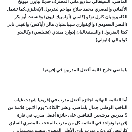
الماضي، السينغالي ساديو ماني المحترف حديثا ببايرن ميونخ
الألماني والمصري محمد صلاح مهاجم ليفربول الإنجليزي.كما تشمل
الكاميرونيان كارل توكو إكامبي (أولمبيك ليون) وفنسنت أبو بكر
(النصر السعودي) والإيفواري سيباستيان هالر (أياكس) والغيني نابي
كيتا (ليفربول) والسينيغاليان إدوارد ميندي (تشيلسي) وكاليدو
كوليبالي (نابولي).
بلماضي خارج قائمة أفضل المدربين في إفريقيا
أما القائمة النهائية لجائزة أفضل مدرب في إفريقيا
شهدت غياب
الناخب الوطني جمال بلماضي.
ونشر “الكاف” يوم الاثنين قائمة من
5 مدربين مرشحين للتنافس على جائزة أفضل مدرب في قارة
إفريقيا.وتواجد في القائمة كل من مدرب المنتخب المصري السابق
كارلوس كيروش، مدرب نادي الأهلي المصري بيتسو موسيماني،