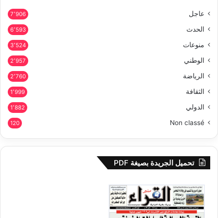
عاجل
7٬906
الحدث
6٬593
منوعات
3٬524
الوطني
2٬957
الرياضة
2٬760
الثقافة
1٬999
الدولي
1٬882
Non classé
120
تحميل الجريدة بصيغة PDF