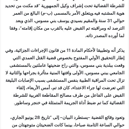
للشرطة القضائية تحت إشراف وكيل الجمهورية “قد مكنت من تحديد
هوية المشتبه فيه.ويتعلق الأمر بالمسمى (ب-م) البالغ من العمر
حوالي 31 سنة والمقيم بسيدي يوسف بني مسوس، الذي وبعد
الترصد له ومراقبته تم القبض عليه بالقرب من مكان إقامته”، وفقا
لما أورده المصدر ذاته.
يذكر أنه وتطبيقا لأحكام المادة 11 من قانون الإجراءات الجزائية، وفي
إطار التحقيق الأولي المفتوح بخصوص قضية القتل العمدي التي
وقعت ببلدية بني مسوس، والتي راح ضحيتها عاملتين بالمستشفى
الجامعي ببني مسوس، الأولى وافتها المنية متأثرة بجراحها والثانية لا
تزال تحت المراقبة الطبية بنفس المستشفى بسبب الإصابات البليغة
التي تعرضت لها جراء الاعتداء، كان قد تم، أمس الأربعاء، إلقاء
القبض على الفاعل من طرف مصالح المقاطعة الغربية للشرطة
القضائية كما تم ضبط أداة الجريمة المتمثلة في خنجر وساطور.
وتعود وقائع القضية –يستطرد البيان– إلى “تاريخ 28 يونيو الجاري،
حوالي الساعة الثامنة صباحا، بينما كانت الضحيتان متوجهتان من