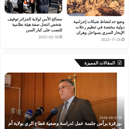
مصالح الأمن لولاية الجزائر:توقيف
وضع حد لنشاط شبكات إجرامية
شخص انتحل صفة هيئة نظامية
دولية مختصة في تنظيم رحلات
للنصب على كبار السن
الإبحار السري بسواحل وهران
2022-05-16
2023-11-25
المقالات المميزة
بوزقزة
رها
يرأس
على
جلسة
الاد
عمل
المب
لدراسة
للم
وضعية
الم
قطاع
بداء
الري
الت
2026-08-07
بوزقزة يرأس جلسة عمل لدراسة وضعية قطاع الري بولاية أم
بولاية