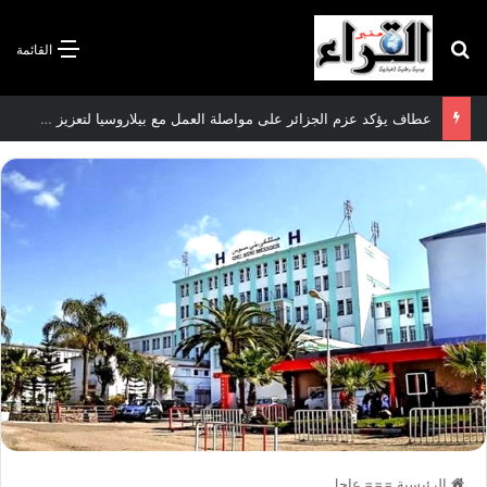
بحث عن
القائمة
سعيود يشدد على إلزامية استكمال جميع عمليات تعويض متضرري حرائق الغابات قبل نهاية شهر أوت
الرئيسية
===
عاجل