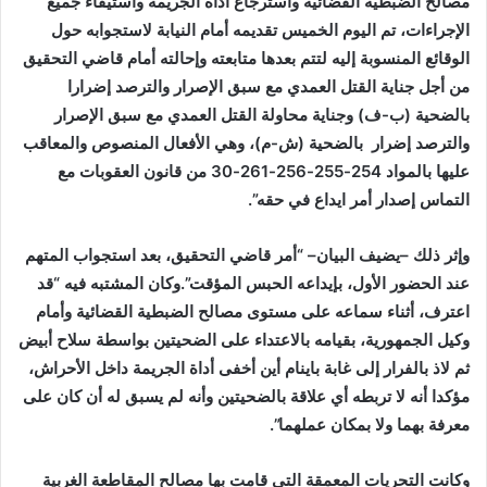
مصالح الضبطية القضائية واسترجاع أداة الجريمة واستيفاء جميع
الإجراءات، تم اليوم الخميس تقديمه أمام النيابة لاستجوابه حول
الوقائع المنسوبة إليه لتتم بعدها متابعته وإحالته أمام قاضي التحقيق
من أجل جناية القتل العمدي مع سبق الإصرار والترصد إضرارا
بالضحية (ب-ف) وجناية محاولة القتل العمدي مع سبق الإصرار
والترصد إضرار بالضحية (ش-م)، وهي الأفعال المنصوص والمعاقب
عليها بالمواد 254-255-256-261-30 من قانون العقوبات مع
التماس إصدار أمر ايداع في حقه”.
وإثر ذلك –يضيف البيان– “أمر قاضي التحقيق، بعد استجواب المتهم
عند الحضور الأول، بإيداعه الحبس المؤقت”.وكان المشتبه فيه “قد
اعترف، أثناء سماعه على مستوى مصالح الضبطية القضائية وأمام
وكيل الجمهورية، بقيامه بالاعتداء على الضحيتين بواسطة سلاح أبيض
ثم لاذ بالفرار إلى غابة باينام أين أخفى أداة الجريمة داخل الأحراش،
مؤكدا أنه لا تربطه أي علاقة بالضحيتين وأنه لم يسبق له أن كان على
معرفة بهما ولا بمكان عملهما”.
وكانت التحريات المعمقة التي قامت بها مصالح المقاطعة الغربية