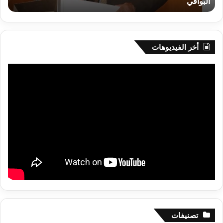
البواقي
ر
أم
البواقي
أخر الفيديوهات
تصنيفات