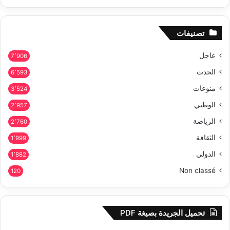
تصنيفات
عاجل
7٬906
الحدث
6٬593
منوعات
3٬524
الوطني
2٬957
الرياضة
2٬760
الثقافة
1٬999
الدولي
1٬882
Non classé
120
تحميل الجريدة بصيغة PDF