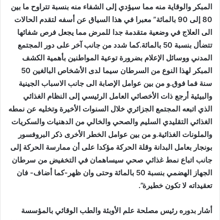
المبكر والوقاية منه مما سيؤدي إلى الشفاء منه بنسبة تتراوح ما بين
80 إلى 90 بالمائة” معبرا في هذا السياق عن أسفه لتقدم الحالات
الى العلاج في وضعية متقدمة جدا للمرض مما يجعل فرص شفائها
تتضأل بنسبة 50 بالمائة.كما شدد من جانب آخر على دور المجتمع
المدني ووسائل الإعلام بضرورة توعية المواطنين بأهمية الكشف
المبكر لهذا النوع من السرطان سيما لدى الأشخاص البالغين 50
سنة فما فوق.و من بين عوامل الإصابة الى جانب الاسباب الجينية
والبيئية أرجع ذات الأخصائي العامل الرئيسي إلى النظام الغذائي
الذي اتبعه المجتمع الجزائري خلال السنوات الأخيرة وتخليه عن نمطه
الغذائي التقليدي السليم والصحي والخالي من الدهنيات والسكريات
والملونات الغذائية.و من بين عوامل الخطر الأخرى ذكر البروفسور
بونجار بعامل البدانة وقلة الحركة مؤكدا على أن ممارسة الحركة إلى
جانب اتباع نمط غذائي صحي سيساهمان في التخفيض من سرطان
الجهاز الهضمي بنسبة 50 بالمائة وحتى وان ظهر-كما أضاف- فان
تعقيداته لا تكون خطيرة”.
أشار بدوره رئيس مصلحة علم الأوبئة والطب الوقائي بالمؤسسة