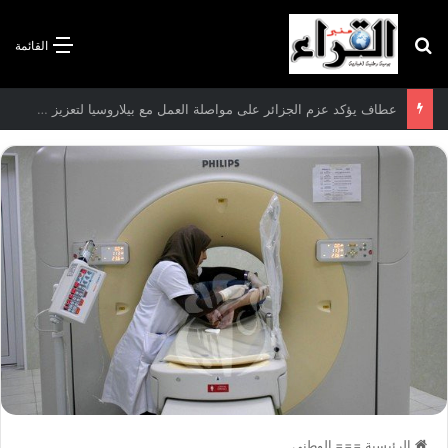
بحث عن
القائمة
سعيود يشدد على إلزامية استكمال جميع عمليات تعويض متضرري حرائق الغابات قبل نهاية شهر أوت
الرئيسية
===
الوطني