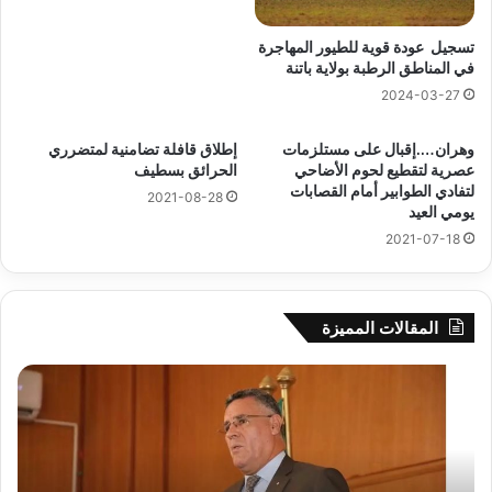
تسجيل عودة قوية للطيور المهاجرة
في المناطق الرطبة بولاية باتنة
2024-03-27
وهران….إقبال على مستلزمات
إطلاق قافلة تضامنية لمتضرري
عصرية لتقطيع لحوم الأضاحي
الحرائق بسطيف
لتفادي الطوابير أمام القصابات
2021-08-28
يومي العيد
2021-07-18
المقالات المميزة
بوزقزة
رها
يرأس
على
جلسة
الاد
عمل
المب
لدراسة
للم
وضعية
الم