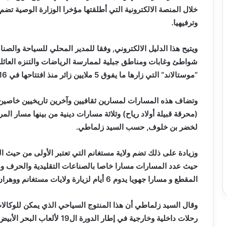
وترفيهيا.
شواطئ وغابات ومناطق جبلية لممارسة الرياضات والتنزه العائل
“موستالاند” التي زارها ما يفوق 5 ملايين زائر منذ افتتاحها في 2016.
وتضاف هذه المسارات لمسارين ثقافيين وآخرين تاريخيين خاصين 
(محرقة قبيلة أولاد رياح) وثلاثة مسارات دينية من بينها مسار ال
لخضر بن خلوف, حسب السيد زلماطي.
وزيادة على ذلك تضم ولاية مستغانم التي تعتبر الأولى من حيث الم
حيث عدد المسارات مسارا خاصا بالصناعات التقليدية والحرف 
المقطع و مسارا جهويا يدوم 6 أيام لزيارة ولايات مستغانم ووهران و تلمسان.
وقال السيد زلماطي أن هذا المنتوج السياحي الذي يمكن للوكالات
رحلات داخلية وخارجية في إطار ال