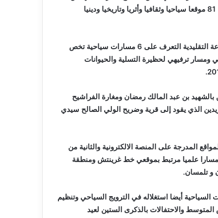
خلال المنصة الالكترونية التي أطلقتها مؤخرا الوزارة الوصية تضم 81 موقعا سياحيا وثقافيا وأثريا وتاريخيا ودينيا
ويتيح هذا الدليل الالكتروني, وفقا للمدير المحلي للسياحة والصناعة التقليدية التعرف على 6 مسارات سياحية تخص
ي ومسار ترفيهي لحظيرة التسلية والحيوانات
بالشهيد بن عبد المالك رمضان ومغارة الفراشيح
مريدين الذي يقود إلى قرية وضريح الولي الصالح سيدي
واقع المدرجة على المنصة الالكترونية والثانية من
ومسارا علميا مرتبط بموقعي خط غرينتش ومنطقة
 السياحية أيضا استغلاله في الترويج السياحي وتنظيم
دورة ال19 لألعاب البحر الأبيض المتوسط والاحتفالات بالذكرى الستين لعيد