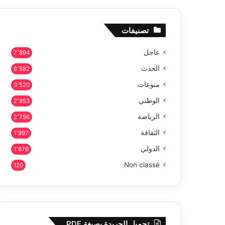
تصنيفات
عاجل
7٬894
الحدث
6٬582
منوعات
3٬520
الوطني
2٬953
الرياضة
2٬756
الثقافة
1٬997
الدولي
1٬878
Non classé
120
تحميل الجريدة بصيغة PDF