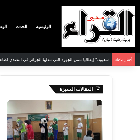
الرئيسية
الحدث
الوط
أخبار عاجلة
الاتفاقية الأممية بشأن تغير المناخ :الجزائر تودع مساهمتها الوطنية ا
المقالات المميزة
جيجل:
سحب
انطلاق
قرعة
فعاليات
الدور
المخيم
التم
الصيفي
لأبط
لفائدة
إفريق