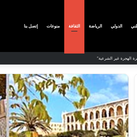
ني
الدولي
الرياضة
الثقافة
منوعات
إتصل بنا
لمحددة لسنة 2026
نادي
وفاق
سطيف
هيدي
يضم
ال
المدافع
يا
شمس
2026-08-03