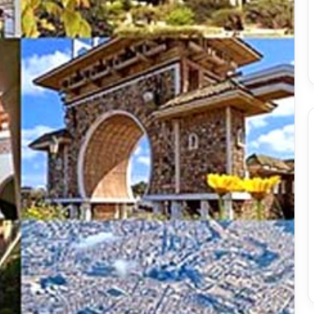
س
الدين
ب قرعة الدور التمهيدي لأبطال
2026-08-03
فدرالية
لكحل
ريقيا وكأس الكونفدرالية يوم الخميس
نادي وفاق سطيف يض
لقاهرة
الدين لكحل
ميس
اهرة