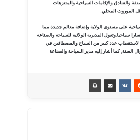
نفة والفنادق والإقامات السياحية والمتنزهات
ثل الموروث المحلي.
احية على مستوى الولاية وإضافة معالم جديدة مما
 في الأفق من رفع عدد المسارات المتاحة إلى زهاء 25 مسارا سياحيا.وتعول المديرية الولائية للسياحة والصناعة
م” لاستقطاب عدد كبير من السياح والمصطافين في
ل السنة, كما أشار إليه مدير السياحة والصناعة
ريست
مشاركة عبر البريد
طباعة